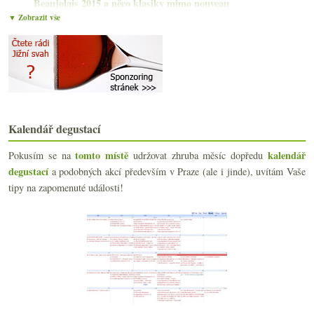
Beaujolais 2015 a něco klasiky mimo nouveau
O vodnaté moldavské sudovce
▼ Zobrazit vše
Pijte Juru s bezva Chardonnay a Château-Chalon
Stop vinné segregaci s bezva oranžádou
Je krásně, pijte ryzlink – Mělník & Mosela
Tři kousky z Řecka
Tak vypadá mladá milerka na svatého Martina
Rakouská sektová pyramida
Chutná stará zachráněná odrůda
Kalendář degustací
Fajn degustace naturálních vín
Med a taky pár vín od Bollingeru
tomto místě
kalendář
Pokusím se na
udržovat zhruba měsíc dopředu
Oslavte mezinárodní týden sherry
degustací
a podobných akcí především v Praze (ale i jinde), uvítám Vaše
Tokajské podzimní toulky
tipy na zapomenuté události!
října
(20)
►
září
(21)
►
srpna
(21)
►
července
(23)
►
června
(22)
►
května
(19)
►
dubna
(21)
►