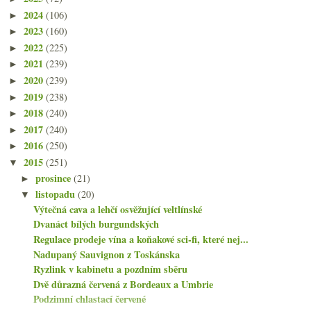
2024
(106)
►
2023
(160)
►
2022
(225)
►
2021
(239)
►
2020
(239)
►
2019
(238)
►
2018
(240)
►
2017
(240)
►
2016
(250)
►
2015
(251)
▼
prosince
(21)
►
listopadu
(20)
▼
Výtečná cava a lehčí osvěžující veltlínské
Dvanáct bílých burgundských
Regulace prodeje vína a koňakové sci-fi, které nej...
Nadupaný Sauvignon z Toskánska
Ryzlink v kabinetu a pozdním sběru
Dvě důrazná červená z Bordeaux a Umbrie
Podzimní chlastací červené