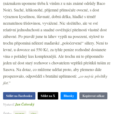
(náznakem upomene třeba k vínům z u nás známé odrůdy Baco
Noir). Suché, lehkonohé, příjemně přímočaře ovocné, s dost
výraznou kyselinou, šťavnaté, dobrá délka, hladké s téměř
neznatelnou tříslovinou, vyvážené. Nic složitého, ale ve své
relativní jednoduchosti a snadné osvěžující pitelnosti vlastně dost
zábavné. Po pravdě jsme tu láhev vypili na posezení, stylově to
trochu připomíná některé maďarské „poločervené“ sillery. Není to
levné, u dovozce asi 550 Kč, za tyhle peníze rozhodně dostanete
vína o pořádný kus komplexnější. Ale trochu mi to připomnělo
jeden už dost starý rozhovor s chovatelem vepříků přeštíků tuším ze
Sasova. Na dotaz, co můžeme udělat proto, aby plemeno dále
prosperovalo, odpověděl s brutální upřímností: „
co nejvíc přeštíky
jíst
.“
Sdílet na Facebooku
Sdílet na X
Bluesky
Kopírovat odkaz
Vystavil
Jan Čeřovský
Štítky:
,
recenze
víno