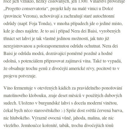
roce jich vzniklo, hezky číslovaných, jen 1300. Vinařství provozuje
„Progetto conservatoria“, projekt kdy na malé vinici u Dolcé
(provincie Verona), uchovávají a zachraňují staré autochtonní
odrůdy (např. Foja Tonda), v mnoha případech jde o jediné místo,
kde je dnes najdete. Je to asi i případ Nera dei Baisi, vyrobených
třináct set lahví je tak vlastně jedinou možností, jak tuto již
neregistrovanou a polozapomenutou odrůdu ochutnat. Nera dei
Baisi je odrůda modrá, dozrávající poměrně pozdně a hodně
odolná, s potenciálem připravovat zajímavá vína. Také to vypadá,
že obsahuje trochu genů z divočejší americké révy, pocitově to v
projevu potvrzuje.
Víno fermentuje v otevřených kádích za pravidelného ponořování
matolinového klobouku, zraje deset měsíců v použitých dubových
sudech. Uloženo v burgundské lahvi s docela moderní vinětou,
čekal bych něco starosvětského :-) Spíše dost světlá červená barva,
nic hlubokého. Výrazně ovocná vůně, jahoda, malina, ale nic
vlezlého. Jemňoučce kořenité, tabák, trochu divočejších tónů