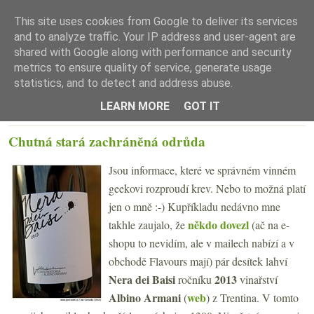
This site uses cookies from Google to deliver its services
and to analyze traffic. Your IP address and user-agent are
shared with Google along with performance and security
metrics to ensure quality of service, generate usage
statistics, and to detect and address abuse.
☰ Menu
LEARN MORE
GOT IT
PÁTEK 6. LISTOPADU 2015
Chutná stará zachráněná odrůda
Jsou informace, které ve správném vinném
geekovi rozproudí krev. Nebo to možná platí
jen o mně :-) Kupříkladu nedávno mne
někdo dovezl
takhle zaujalo, že
(ač na e-
shopu to nevidím, ale v mailech nabízí a v
obchodě Flavours mají) pár desítek lahví
Nera dei Baisi
2013
ročníku
vinařství
Albino Armani
web
(
)
z Trentina. V tomto