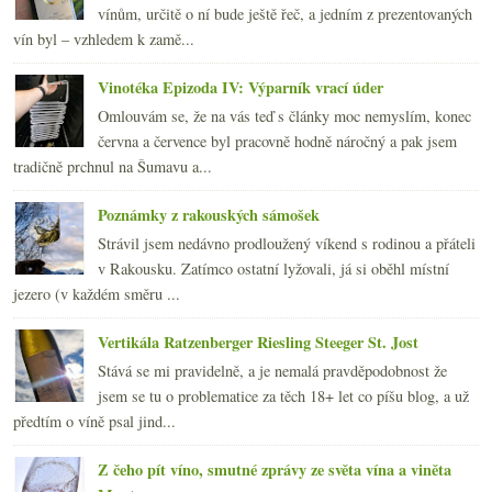
vínům, určitě o ní bude ještě řeč, a jedním z prezentovaných
vín byl – vzhledem k zamě...
Vinotéka Epizoda IV: Výparník vrací úder
Omlouvám se, že na vás teď s články moc nemyslím, konec
června a července byl pracovně hodně náročný a pak jsem
tradičně prchnul na Šumavu a...
Poznámky z rakouských sámošek
Strávil jsem nedávno prodloužený víkend s rodinou a přáteli
v Rakousku. Zatímco ostatní lyžovali, já si oběhl místní
jezero (v každém směru ...
Vertikála Ratzenberger Riesling Steeger St. Jost
Stává se mi pravidelně, a je nemalá pravděpodobnost že
jsem se tu o problematice za těch 18+ let co píšu blog, a už
předtím o víně psal jind...
Z čeho pít víno, smutné zprávy ze světa vína a viněta