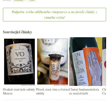
Podpořte svého oblíbeného vínopsavce a nezávislé články z
vinného světa!
Související články
Dvakrát staré keře odrůdy
Plíseň, stará vína a čistota
Chutný fundamentalista
Chut
Mencía
odrůdy
ze starých keřů
Culle