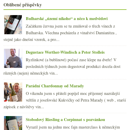
března
(22)
►
Oblíbené příspěvky
února
(20)
►
ledna
(21)
►
Bulharské „území nikoho“ a něco k medvědovi
2014
(254)
►
Začátkem června jsem se tu zmiňoval o třech vínech z
2013
(249)
►
Bulharska. Všechna pocházela z vinařství Damianitza ,
2012
(254)
►
stejně jako dnešní vzorek, a pro...
2011
(252)
►
2010
(249)
Degustace Werther-Windisch a Peter Stolleis
►
2009
(249)
►
Ryzlinkové (a bublinové) počasí zase klepe na dveře! V
2008
(270)
►
posledních týdnech jsem degustoval produkci docela dost
2007
(108)
►
různých (nejen) německých vin...
Parádní Chardonnay od Marady
O víkendu jsem s přáteli popíjel moc příjemný nazrálejší
veltlín z josefovské Kukvičky od Petra Marady ( web , starší
zápisek z návštěvy vin...
Stobodový Riesling a Corpinnat s pozvánkou
Vyrazil jsem na jednu moc fajn masterclass k německým