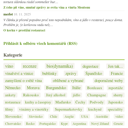
tortura sklenkou riedel sommelier bur…
Z čeho pít víno, smutné zprávy ze světa vína a viněta Moutonu
merlot
10. 11. 2025
V článku je přesně popsáno proč toto nepodnikám, víno a jídlo v restaraci, pouze doma.
Problém je, že korkovou vadu nelz…
O korku v prestižní restauraci
Přihlásit k odběru všech komentářů (RSS)
Kategorie
víno
recenze
bio(dynamika)
degustace
Jen tak...
vinařství a vinice
bublinky
zprávy
Španělsko
Francie
zamyšlení o světě vína
oblíbené a vybrané
doporučené weby
Německo
Morava
Burgundsko
Itálie
Bordeaux
reportáže
ankety
Rakousko
Jiný alkohol
jídlo
Champagne
sherry
restaurace
knihy a časopisy
Maďarsko
Čechy
Podvody
Japonsko
filmy
vinárny a vinotéky
Supermarketovky
kuchyně
speciality
Slovensko
Slovinsko
Chile
Anglie
USA
Austrálie
video
Chorvatsko
Řecko
Portugalsko
Kypr
Argentina
Nový Zéland
Gruzie