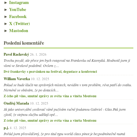
►
Instagram
►
YouTube
►
Facebook
►
X (Twitter)
►
Mastodon
Poslední komentáře
Pavel Raclavský
26. 1. 2026
Trochu pozdě, ale přece jen bych reagoval na Frankovku od Kasnyiků. Hodnotil jsem ji
vloni ve Strekově podobně. Ovšem z…
Dvě frankovky s pozvánkou na festival, degustace a konferenci
William Vaverka
10. 12. 2025
Pokud se bude klučit na správných místech, nevidím v tom problém, réva patří do svahu.
Nicméně se obávám, že po dotacích…
Z čeho pít víno, smutné zprávy ze světa vína a viněta Moutonu
Ondřej Marada
10. 12. 2025
Já jako univerzální zesilovač vůně pužívám ručně foukanou Gabriel - Glas.Pak jsem
zjistil, že stejnou službu udělají opě…
Z čeho pít víno, smutné zprávy ze světa vína a viněta Moutonu
p.j.
4. 12. 2025
Pořád jsem přesvědčený, že pro titul typu world class pinot je bezpodmínečně nutná