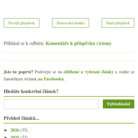
Novější příspěvek
Domovská stránka
Starší příspěvek
Komentáře k příspěvku (Atom)
Přihlásit se k odběru:
Jste tu poprvé?
oblíbené a vybrané články
Podívejte se na
a staňte se
na Facebooku
fanouškem stránek
.
Hledáte konkrétní článek?
Přehled článků...
2026
(35)
►
2025
(72)
►