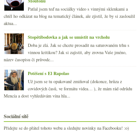
Moutonu
Patlal jsem teď na sociálky video s vinnými sklenkami a
chtěl ho odkázat na blog na tematický článek, ale zjistil, že by si zasloužil
aktua...
Stopětibodovka a jak se umístit na vrcholu
Doba je zlá. Jak se chcete prosadit na saturovaném trhu s
vinnou kritikou? Jak si zajistit, aby zrovna Vaše jméno,
název časopisu či průvodc...
Potěšení s El Rapolao
Už jsem se tu opakovaně zmiňoval (dokonce, hrůza z
covidových časů, ve formátu videa… ), že mám rád odrůdu
Mencía a dost vyhledávám vína hla...
Sociální sítě
Přidejte se do přátel tohoto webu a sledujte novinky na Facebooku! :o)