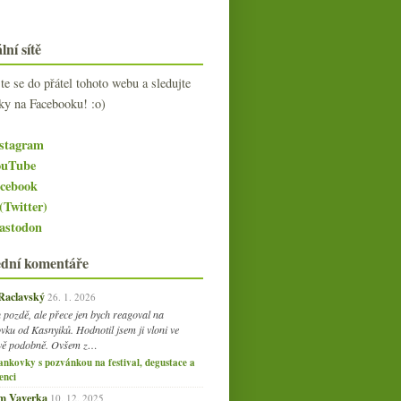
lní sítě
jte se do přátel tohoto webu a sledujte
ky na Facebooku! :o)
stagram
uTube
cebook
(Twitter)
stodon
ední komentáře
 Raclavský
26. 1. 2026
 pozdě, ale přece jen bych reagoval na
vku od Kasnyiků. Hodnotil jsem ji vloni ve
vě podobně. Ovšem z…
ankovky s pozvánkou na festival, degustace a
enci
am Vaverka
10. 12. 2025