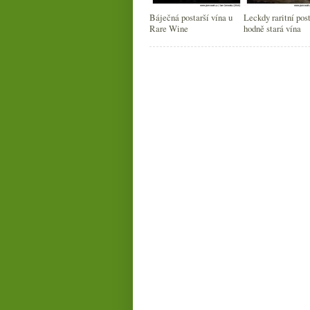
Báječná postarší vína u
Leckdy raritní post
Rare Wine
hodně stará vína