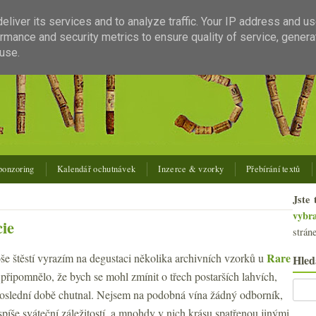
liver its services and to analyze traffic. Your IP address and u
rmance and security metrics to ensure quality of service, gener
use.
ponzoring
Kalendář ochutnávek
Inzerce & vzorky
Přebírání textů
Jste 
vybr
cie
strán
Rare
oše štěstí vyrazím na degustaci několika archivních vzorků u
Hled
 připomnělo, že bych se mohl zmínit o třech postarších lahvích,
poslední době chutnal. Nejsem na podobná vína žádný odborník,
píše sváteční záležitostí, a mnohdy v nich krásu spatřenou jinými