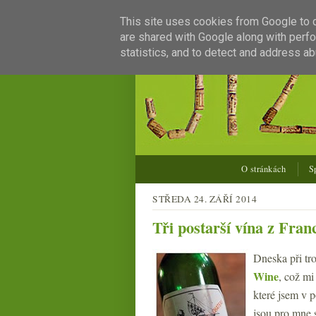
This site uses cookies from Google to de
are shared with Google along with perfo
statistics, and to detect and address ab
O stránkách
S
STŘEDA 24. ZÁŘÍ 2014
Tři postarší vína z Fran
Dneska při tr
Wine
, což mi
které jsem v 
jsou pro mne s