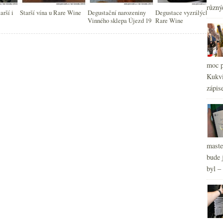
2
►
různý
arší i
Starší vína u Rare Wine
Degustační narozeniny
Degustace vyzrálých vín u
2
►
Vinného sklepa Újezd 19
Rare Wine
2
►
2
►
2
►
2
►
moc p
2
►
Kukvi
zápis
maste
bude 
byl –