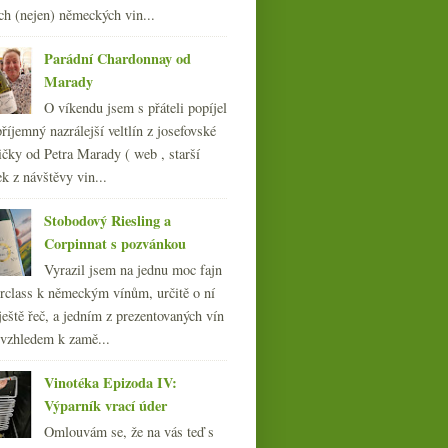
013
(249)
ch (nejen) německých vin...
Dvě nostalgické lahve –
012
(254)
Leroy a Croix-Mouton
011
(252)
Parádní Chardonnay od
010
(249)
Marady
009
(249)
O víkendu jsem s přáteli popíjel
008
(270)
říjemný nazrálejší veltlín z josefovské
007
(108)
čky od Petra Marady ( web , starší
ek z návštěvy vin...
Stobodový Riesling a
Corpinnat s pozvánkou
Vyrazil jsem na jednu moc fajn
rclass k německým vínům, určitě o ní
ještě řeč, a jedním z prezentovaných vín
 vzhledem k zamě...
Vinotéka Epizoda IV:
Výparník vrací úder
Omlouvám se, že na vás teď s