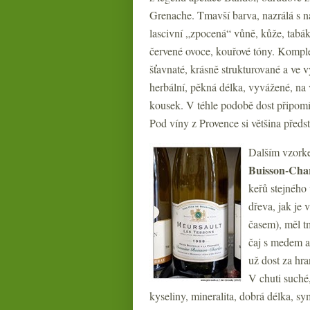
Grenache. Tmavší barva, nazrálá s 
lascivní „zpocená“ vůně, kůže, tabák,
červené ovoce, kouřové tóny. Komple
šťavnaté, krásně strukturované a ve v
herbální, pěkná délka, vyvážené, na 
kousek. V téhle podobě dost připomín
Pod víny z Provence si většina předst
Dalším vzork
Buisson-Char
keřů stejného
dřeva, jak je 
časem), měl t
čaj s medem a 
už dost za hra
V chuti suché,
kyseliny, mineralita, dobrá délka, s