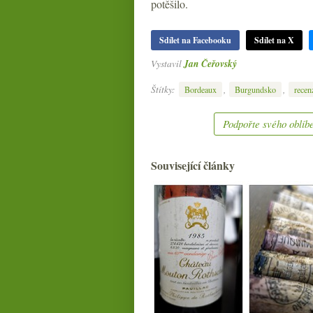
potěšilo.
Sdílet na Facebooku
Sdílet na X
Vystavil
Jan Čeřovský
Štítky:
,
,
Bordeaux
Burgundsko
recen
Podpořte svého oblíbe
Související články