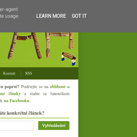
ser-agent
ate usage
LEARN MORE
GOT IT
Kontakt
RSS
tu poprvé?
oblíbené a
Podívejte se na
ané články
a staňte se fanouškem
na Facebooku
ek
.
áte konkrétní článek?