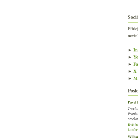
Sociá
Přide
novin
►
In
►
Yo
►
Fa
►
X 
►
Ma
Posl
Pavel
Trochu
Franko
Streko
Dvě fr
konfer
Willi