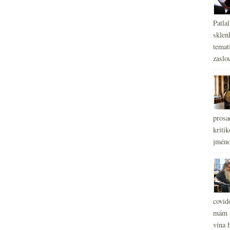
Patla
sklen
temati
zaslou
prosa
kritik
jméno
covid
mám r
vína h