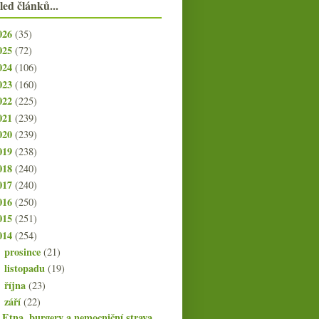
led článků...
026
(35)
025
(72)
024
(106)
023
(160)
022
(225)
021
(239)
020
(239)
019
(238)
018
(240)
017
(240)
016
(250)
015
(251)
014
(254)
prosince
(21)
►
listopadu
(19)
►
října
(23)
►
září
(22)
▼
Etna, burgery a nemocniční strava