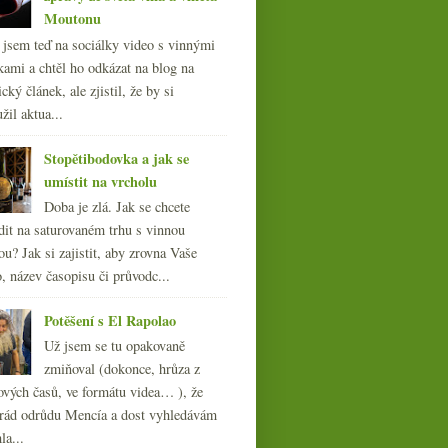
Moutonu
l jsem teď na sociálky video s vinnými
kami a chtěl ho odkázat na blog na
cký článek, ale zjistil, že by si
žil aktua...
Stopětibodovka a jak se
umístit na vrcholu
Doba je zlá. Jak se chcete
dit na saturovaném trhu s vinnou
ou? Jak si zajistit, aby zrovna Vaše
, název časopisu či průvodc...
Potěšení s El Rapolao
Už jsem se tu opakovaně
zmiňoval (dokonce, hrůza z
ových časů, ve formátu videa… ), že
ád odrůdu Mencía a dost vyhledávám
la...