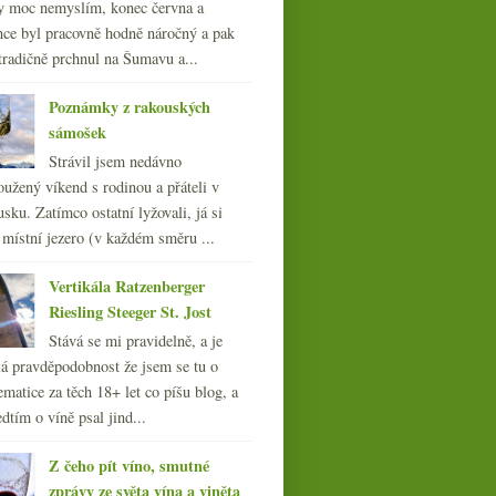
y moc nemyslím, konec června a
nce byl pracovně hodně náročný a pak
tradičně prchnul na Šumavu a...
Poznámky z rakouských
sámošek
Strávil jsem nedávno
oužený víkend s rodinou a přáteli v
sku. Zatímco ostatní lyžovali, já si
 místní jezero (v každém směru ...
Vertikála Ratzenberger
Riesling Steeger St. Jost
Stává se mi pravidelně, a je
á pravděpodobnost že jsem se tu o
ematice za těch 18+ let co píšu blog, a
dtím o víně psal jind...
Z čeho pít víno, smutné
zprávy ze světa vína a viněta