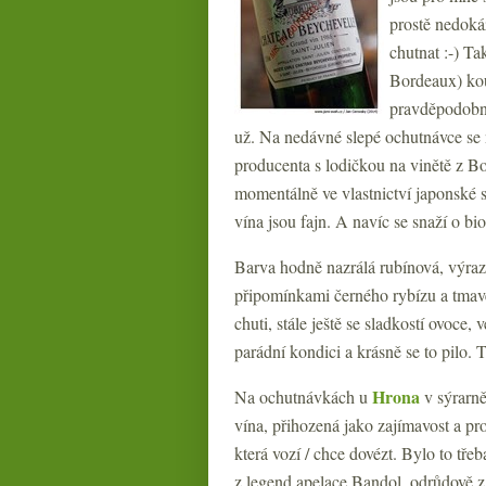
prostě nedokáž
chutnat :-) Ta
Bordeaux) kou
pravděpodobné
už. Na nedávné slepé ochutnávce se 
producenta s lodičkou na vinětě z Bor
momentálně ve vlastnictví japonské s
vína jsou fajn. A navíc se snaží o bi
Barva hodně nazrálá rubínová, výrazn
připomínkami černého rybízu a tmavéh
chuti, stále ještě se sladkostí ovoce,
parádní kondici a krásně se to pilo
Hrona
Na ochutnávkách u
v sýrarně
vína, přihozená jako zajímavost a pr
která vozí / chce dovézt. Bylo to tře
z legend apelace Bandol, odrůdově z