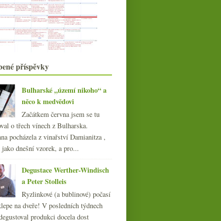
set…
Sklizeň v Champagne a další
Masters of Wine
Řazení vín od 100 do 5000 Kč
podruhé
Optimální bílé z Mosely
bené příspěvky
Ryzlinková pomáda
Mladí vinaři a něco o pohledu na
pančování
Bulharské „území nikoho“ a
Sada různorodých Chablis
něco k medvědovi
Seriál Vinaři aneb možná přijde i
Začátkem června jsem se tu
enolog
val o třech vínech z Bulharska.
srpna
(21)
►
na pocházela z vinařství Damianitza ,
července
(23)
►
ě jako dnešní vzorek, a pro...
června
(21)
►
května
(20)
►
Degustace Werther-Windisch
dubna
(21)
►
a Peter Stolleis
března
(21)
►
Ryzlinkové (a bublinové) počasí
února
(20)
►
klepe na dveře! V posledních týdnech
ledna
(22)
►
degustoval produkci docela dost