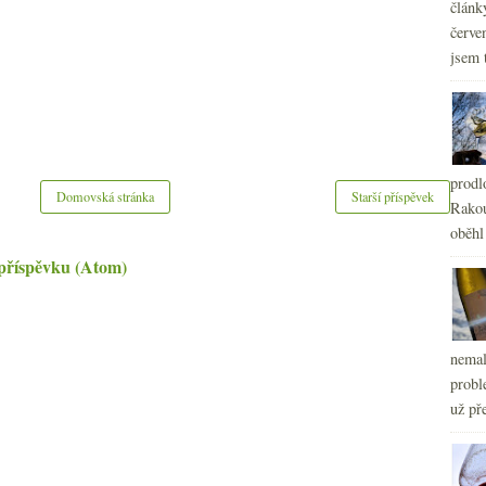
článk
červe
jsem 
prodl
Domovská stránka
Starší příspěvek
Rakou
oběhl
příspěvku (Atom)
nemal
probl
už pře