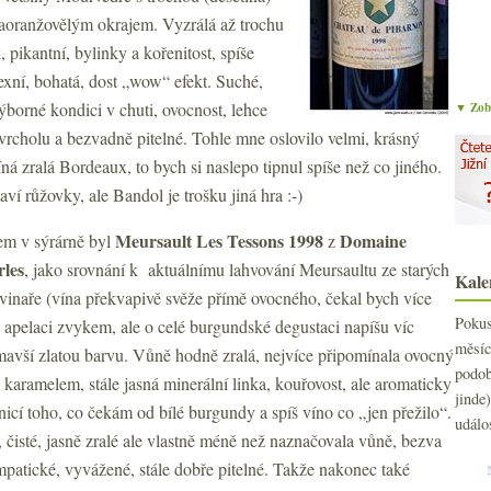
naoranžovělým okrajem. Vyzrálá až trochu
 pikantní, bylinky a kořenitost, spíše
xní, bohatá, dost „wow“ efekt. Suché,
ýborné kondici v chuti, ovocnost, lehce
▼ Zobr
vrcholu a bezvadně pitelné. Tohle mne oslovilo velmi, krásný
á zralá Bordeaux, to bych si naslepo tipnul spíše než co jiného.
aví růžovky, ale Bandol je trošku jiná hra :-)
Meursault Les Tessons 1998
Domaine
em v sýrárně byl
z
les
, jako srovnání k aktuálnímu lahvování Meursaultu ze starých
Kale
 vinaře (vína překvapivě svěže přímě ovocného, čekal bych více
Poku
v apelaci zvykem, ale o celé burgundské degustaci napíšu víc
měs
mavší zlatou barvu. Vůně hodně zralá, nejvíce připomínala ovocný
podo
karamelem, stále jasná minerální linka, kouřovost, ale aromaticky
jind
nicí toho, co čekám od bílé burgundy a spíš víno co „jen přežilo“.
událo
 čisté, jasně zralé ale vlastně méně než naznačovala vůně, bezva
ympatické, vyvážené, stále dobře pitelné. Takže nakonec také