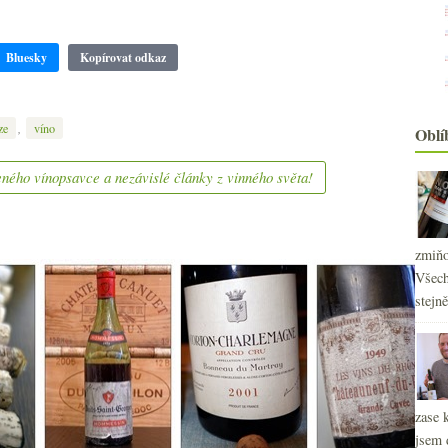
Bluesky
Kopírovat odkaz
,
ze
víno
Oblí
ného vínopsavce a nezávislé články z vinného světa!
zmiňo
Všech
stejn
zase 
jsem 