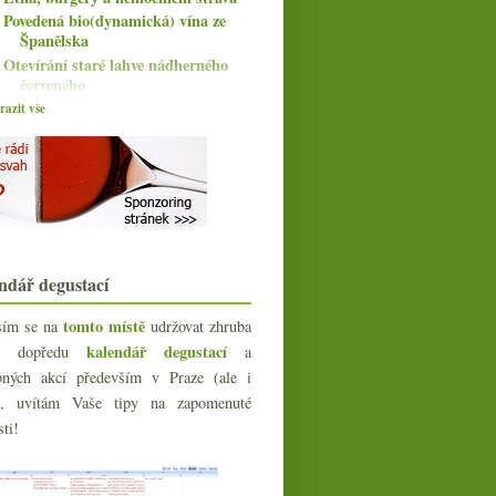
Povedená bio(dynamická) vína ze
Španělska
Otevírání staré lahve nádherného
červeného
Degustace vín z Jury od Labeta
azit vše
Tři postarší vína z Francie
Osičkovic kalné Chardonnay a
dobroty od Hagera
Nádherná mladá frankovka od
Wetzera
Autentická saké, brett piva a trochu
čaje
ndář degustací
Dva pinoty & sous-vide řepa
Průvodní doklady, sklizeň v Itálii &
tomto místě
sím se na
udržovat zhruba
kufřík na sto...
kalendář degustací
íc dopředu
a
Jak na mušky?
bných akcí především v Praze (ale i
Průzkum prosecca na českém trhu –
sada #2
e), uvítám Vaše tipy na zapomenuté
Víno připomínající sójovku
sti!
Vína promlouvající o svém původu s
lahví pinotu
Pět Sangiovese za stovku i třináct