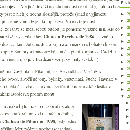
Přeh
u objevit. Ale jiná dokáží nadchnout dost nekriticky, holt to chce
2
ky psát o nich je trochu složitější, protože (snad s výjimkou
►
2
pit stejné víno jde jen komplikovaně a navíc je dost
►
2
►
, že lahve se mezi sebou budou již poměrně výrazně lišit. Ale co
2
►
Château Beychevelle 1986
na závěr vyskytla láhev
, slavného
2
►
deaux, Saint-Julienu. Jde o zajímavé vinařství s bohatou historií,
2
►
kupiny Suntory a francouzské vinné a pivní korporace Castel, ale
2
►
o ve vinicích, to je v Bordeaux vždycky malý svátek :-)
2
►
2
►
ě oranžový okraj. Pikantní, jasně vyzrálá starší vůně, s
2
►
o ovoce, živočišné tóny, bylinky, vrstevnatá. Suché, šťavnaté v
2
►
 velmi pěkná stavba a struktura, seriózní bordeauxská klasika v
2
►
. Takhle Bordeaux prosím mohu!
2
▼
 na Jiřáku bylo možno otestovat i zralejší
o srovnání k vínům z aktuálních ročníků,
Château de Pibarnon 1998
ba
, tedy jedna
 většiny Mourvédre s trochou (desetina)