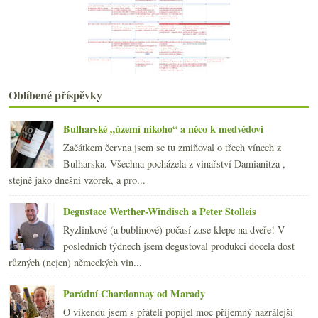
Snobové a otrocká práce zmrzlých vinařů
Výsledky ankety „kvasíte doma ovoce (nebo něco jin...
Staré keře moderní legendy – L’Ermita
Nevydařená vína, hromadění lahví a Decanter #3
Sladce hučí Niagára...
U Lípy – kýč, šípky a Bordeaux
Oblíbené příspěvky
listopadu
(19)
►
října
(22)
►
Bulharské „území nikoho“ a něco k medvědovi
září
(24)
►
Začátkem června jsem se tu zmiňoval o třech vínech z
srpna
(21)
►
Bulharska. Všechna pocházela z vinařství Damianitza ,
července
(23)
►
stejně jako dnešní vzorek, a pro...
června
(25)
►
května
(24)
►
Degustace Werther-Windisch a Peter Stolleis
dubna
(23)
►
Ryzlinkové (a bublinové) počasí zase klepe na dveře! V
března
(19)
►
posledních týdnech jsem degustoval produkci docela dost
února
(24)
►
různých (nejen) německých vin...
ledna
(24)
►
2007
(108)
►
Parádní Chardonnay od Marady
O víkendu jsem s přáteli popíjel moc příjemný nazrálejší