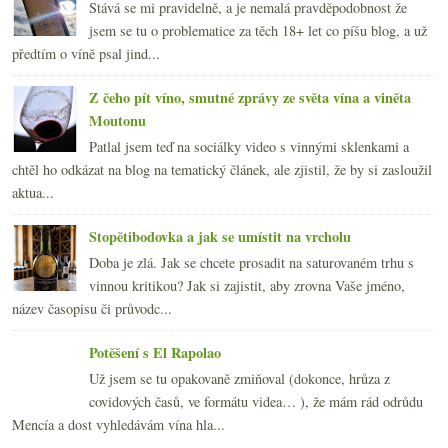
Stává se mi pravidelně, a je nemalá pravděpodobnost že
jsem se tu o problematice za těch 18+ let co píšu blog, a už
předtím o víně psal jind...
Z čeho pít víno, smutné zprávy ze světa vína a viněta
Moutonu
Patlal jsem teď na sociálky video s vinnými sklenkami a
chtěl ho odkázat na blog na tematický článek, ale zjistil, že by si zasloužil
aktua...
Stopětibodovka a jak se umístit na vrcholu
Doba je zlá. Jak se chcete prosadit na saturovaném trhu s
vinnou kritikou? Jak si zajistit, aby zrovna Vaše jméno,
název časopisu či průvodc...
Potěšení s El Rapolao
Už jsem se tu opakovaně zmiňoval (dokonce, hrůza z
covidových časů, ve formátu videa… ), že mám rád odrůdu
Mencía a dost vyhledávám vína hla...