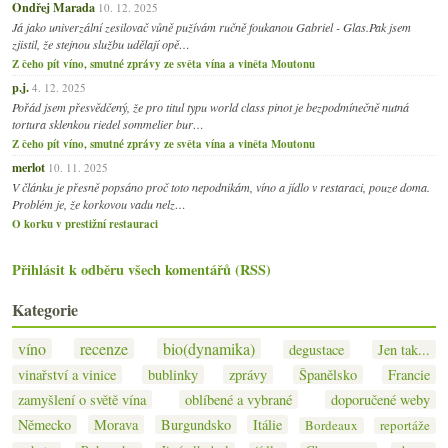
Ondřej Marada
10. 12. 2025
Já jako univerzální zesilovač vůně pužívám ručně foukanou Gabriel - Glas.Pak jsem
zjistil, že stejnou službu udělají opě…
Z čeho pít víno, smutné zprávy ze světa vína a viněta Moutonu
p.j.
4. 12. 2025
Pořád jsem přesvědčený, že pro titul typu world class pinot je bezpodmínečně nutná
tortura sklenkou riedel sommelier bur…
Z čeho pít víno, smutné zprávy ze světa vína a viněta Moutonu
merlot
10. 11. 2025
V článku je přesně popsáno proč toto nepodnikám, víno a jídlo v restaraci, pouze doma.
Problém je, že korkovou vadu nelz…
O korku v prestižní restauraci
Přihlásit k odběru všech komentářů (RSS)
Kategorie
víno
recenze
bio(dynamika)
degustace
Jen tak...
vinařství a vinice
bublinky
zprávy
Španělsko
Francie
zamyšlení o světě vína
oblíbené a vybrané
doporučené weby
Německo
Morava
Burgundsko
Itálie
Bordeaux
reportáže