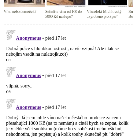
Víno nebo domeček?
Seřadíte vína od 100 do
Vinselekt Michlovský –
Erraz
5000 Kč naslepo?
„vyrobeno pro Spar“
Bord