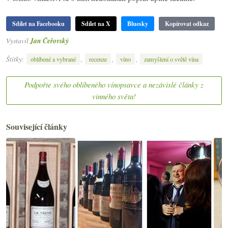
Sdílet na Facebooku
Sdílet na X
Bluesky
Kopírovat odkaz
Vystavil
Jan Čeřovský
Štítky:
,
,
,
oblíbené a vybrané
recenze
víno
zamyšlení o světě vína
Podpořte svého oblíbeného vínopsavce a nezávislé články z
vinného světa!
Související články