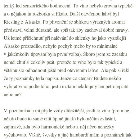
tenký led senzorického hodnocení. To víno nebylo zrovna typické
a o nějakou tu rozborku si říkalo. Další otevřenou lahví byl
Riesling z Alsaska. Po přivonění se sbírkou výrazných aromat
představil velmi důrazně, ale spíš tak aby zachoval dobré mravy.
Už letmé přičichnutí při nalévání do sklenky ho jako vyzrálejší
Alsasko prozradilo, nebylo pochyb (nebo by to minimálně
v jakémkoliv tipování byla první volba). Skoro jsem ze začátku
neměl chuť si cokoliv psát, protože to víno bylo tak typické a
většinu šlo odhadnout ještě před otevřením lahve. Ale pak si řekl,
že ty poznámky teda napíšu. Jenže co čtenář? Budete někdo
vybírat víno podle toho, jestli už tam někdo jiný ten petrolej cítil
nebo ne?
V poznámkách mi přijde vždy důležitější, jestli to víno (pro mne,
někdo bude to samé cítit úplně jinak) bylo něčím zvláštní,
zajímavé, zda bylo harmonické nebo z něj něco nehezky
vyčuhovalo. Višně, švestky a jiné haraburdí mám u poznámek tak