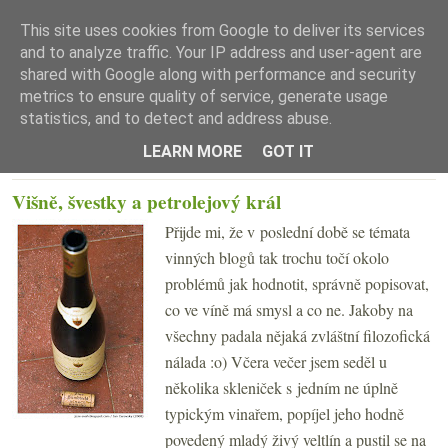
This site uses cookies from Google to deliver its services
and to analyze traffic. Your IP address and user-agent are
shared with Google along with performance and security
metrics to ensure quality of service, generate usage
statistics, and to detect and address abuse.
☰ Menu
LEARN MORE
GOT IT
ČTVRTEK 11. PROSINCE 2008
Višně, švestky a petrolejový král
Přijde mi, že v poslední době se témata
vinných blogů tak trochu točí okolo
problémů jak hodnotit, správně popisovat,
co ve víně má smysl a co ne. Jakoby na
všechny padala nějaká zvláštní filozofická
nálada :o) Včera večer jsem seděl u
několika skleniček s jedním ne úplně
typickým vinařem, popíjel jeho hodně
povedený mladý živý veltlín a pustil se na