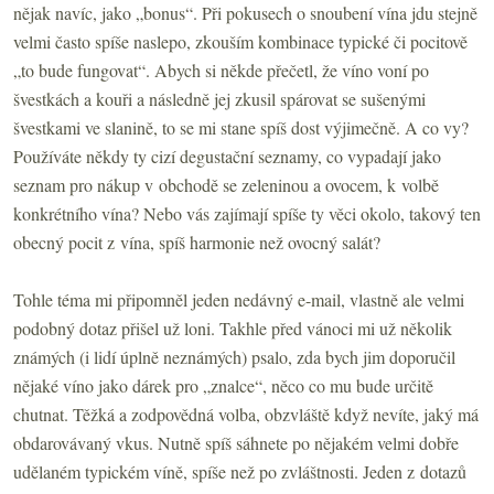
nějak navíc, jako „bonus“. Při pokusech o snoubení vína jdu stejně
velmi často spíše naslepo, zkouším kombinace typické či pocitově
„to bude fungovat“. Abych si někde přečetl, že víno voní po
švestkách a kouři a následně jej zkusil spárovat se sušenými
švestkami ve slanině, to se mi stane spíš dost výjimečně. A co vy?
Používáte někdy ty cizí degustační seznamy, co vypadají jako
seznam pro nákup v obchodě se zeleninou a ovocem, k volbě
konkrétního vína? Nebo vás zajímají spíše ty věci okolo, takový ten
obecný pocit z vína, spíš harmonie než ovocný salát?
Tohle téma mi připomněl jeden nedávný e-mail, vlastně ale velmi
podobný dotaz přišel už loni. Takhle před vánoci mi už několik
známých (i lidí úplně neznámých) psalo, zda bych jim doporučil
nějaké víno jako dárek pro „znalce“, něco co mu bude určitě
chutnat. Těžká a zodpovědná volba, obzvláště když nevíte, jaký má
obdarovávaný vkus. Nutně spíš sáhnete po nějakém velmi dobře
udělaném typickém víně, spíše než po zvláštnosti. Jeden z dotazů