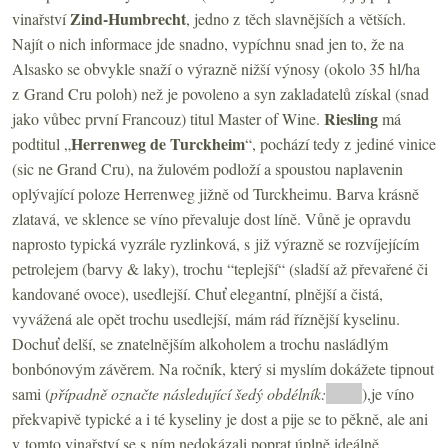
Zind-Humbrecht
vinařství
, jedno z těch slavnějších a větších.
Najít o nich informace jde snadno, vypíchnu snad jen to, že na
Alsasko se obvykle snaží o výrazně nižší výnosy (okolo 35 hl/ha
z Grand Cru poloh) než je povoleno a syn zakladatelů získal (snad
Riesling
jako vůbec první Francouz) titul Master of Wine.
má
Herrenweg de Turckheim
podtitul „
“, pochází tedy z jediné vinice
(sic ne Grand Cru), na žulovém podloží a spoustou naplavenin
oplývající poloze Herrenweg jižně od Turckheimu. Barva krásně
zlatavá, ve sklence se víno převaluje dost líně. Vůně je opravdu
naprosto typická vyzrále ryzlinková, s již výrazně se rozvíjejícím
petrolejem (barvy & laky), trochu “teplejší“ (sladší až převařené či
kandované ovoce), usedlejší. Chuť elegantní, plnější a čistá,
vyvážená ale opět trochu usedlejší, mám rád říznější kyselinu.
Dochuť delší, se znatelnějším alkoholem a trochu nasládlým
bonbónovým závěrem. Na ročník, který si myslím dokážete tipnout
sami (
případně označte následující šedý obdélník:
2003
),je víno
překvapivě typické a i té kyseliny je dost a pije se to pěkně, ale ani
v tomto vinařství se s ním nedokázali poprat úplně ideálně.