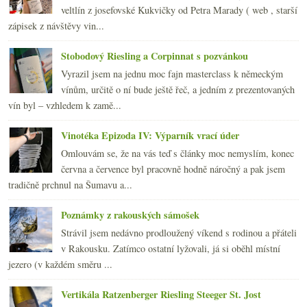
veltlín z josefovské Kukvičky od Petra Marady ( web , starší
zápisek z návštěvy vin...
Stobodový Riesling a Corpinnat s pozvánkou
Vyrazil jsem na jednu moc fajn masterclass k německým
vínům, určitě o ní bude ještě řeč, a jedním z prezentovaných
vín byl – vzhledem k zamě...
Vinotéka Epizoda IV: Výparník vrací úder
Omlouvám se, že na vás teď s články moc nemyslím, konec
června a července byl pracovně hodně náročný a pak jsem
tradičně prchnul na Šumavu a...
Poznámky z rakouských sámošek
Strávil jsem nedávno prodloužený víkend s rodinou a přáteli
v Rakousku. Zatímco ostatní lyžovali, já si oběhl místní
jezero (v každém směru ...
Vertikála Ratzenberger Riesling Steeger St. Jost