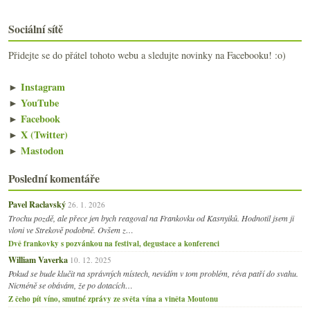
Sociální sítě
Přidejte se do přátel tohoto webu a sledujte novinky na Facebooku! :o)
►
Instagram
►
YouTube
►
Facebook
►
X (Twitter)
►
Mastodon
Poslední komentáře
Pavel Raclavský
26. 1. 2026
Trochu pozdě, ale přece jen bych reagoval na Frankovku od Kasnyiků. Hodnotil jsem ji
vloni ve Strekově podobně. Ovšem z…
Dvě frankovky s pozvánkou na festival, degustace a konferenci
William Vaverka
10. 12. 2025
Pokud se bude klučit na správných místech, nevidím v tom problém, réva patří do svahu.
Nicméně se obávám, že po dotacích…
Z čeho pít víno, smutné zprávy ze světa vína a viněta Moutonu