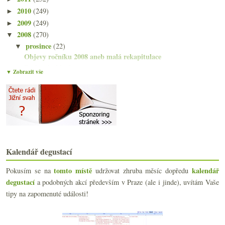
2010
(249)
►
2009
(249)
►
2008
(270)
▼
prosince
(22)
▼
Objevy ročníku 2008 aneb malá rekapitulace
Budete bublat?
▼ Zobrazit vše
Bottle Shock a mýtus neporazitelné Francie
Nejlepší je kůže! Chci rypáček!
Pěkné svátky vinšuju…
Vína s příběhem – Est! Est!! Est!!!
Pár bio vánočkových útržků ze dní minulých
Výsledky ankety „Vánoce a víno?“
Italové a Němci v růžovkách Jiří Horta
Kalendář degustací
Tři podoby Burgundska v sedmi vínech
Café Imperiál nekonzistentní
tomto místě
kalendář
Pokusím se na
udržovat zhruba měsíc dopředu
Kvasíme rýži podruhé a lépe
degustací
a podobných akcí především v Praze (ale i jinde), uvítám Vaše
Zestárněte (víno) o deset let
tipy na zapomenuté události!
Višně, švestky a petrolejový král
Wine & Food Festival podruhé
Nevinné poznámky zimních odpolední