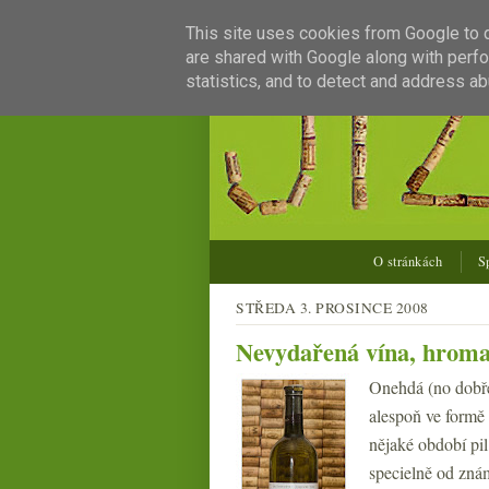
This site uses cookies from Google to de
are shared with Google along with perfo
statistics, and to detect and address ab
O stránkách
S
STŘEDA 3. PROSINCE 2008
Nevydařená vína, hromad
Onehdá (no dobře
alespoň ve formě
nějaké období pil
specielně od znám