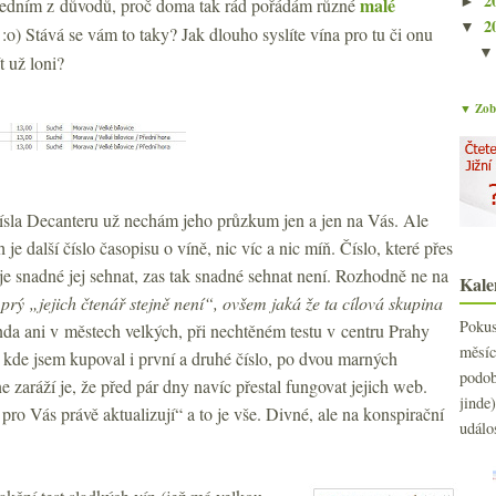
2
►
malé
 je jedním z důvodů, proč doma tak rád pořádám různé
2
▼
 :o) Stává se vám to taky? Jak dlouho syslíte vína pro tu či onu
ít už loni?
▼ Zobr
 čísla Decanteru už nechám jeho průzkum jen a jen na Vás. Ale
je další číslo časopisu o víně, nic víc a nic míň. Číslo, které přes
je snadné jej sehnat, zas tak snadné sehnat není. Rozhodně ne na
Kale
prý „jejich čtenář stejně není“, ovšem jaká že ta cílová skupina
Poku
anda ani v městech velkých, při nechtěném testu v centru Prahy
měs
ě, kde jsem kupoval i první a druhé číslo, po dvou marných
podo
 zaráží je, že před pár dny navíc přestal fungovat jejich web.
jind
 pro Vás právě aktualizují“ a to je vše. Divné, ale na konspirační
událo