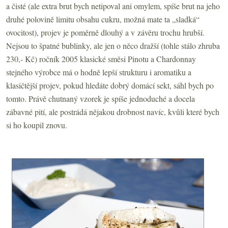
a čisté (ale extra brut bych netipoval ani omylem, spíše brut na jeho
druhé polovině limitu obsahu cukru, možná mate ta „sladká“
ovocitost), projev je poměrně dlouhý a v závěru trochu hrubší.
Nejsou to špatné bublinky, ale jen o něco dražší (tohle stálo zhruba
230,- Kč) ročník 2005 klasické směsi Pinotu a Chardonnay
stejného výrobce má o hodně lepší strukturu i aromatiku a
klasičtější projev, pokud hledáte dobrý domácí sekt, sáhl bych po
tomto. Právě chutnaný vzorek je spíše jednoduché a docela
zábavné pití, ale postrádá nějakou drobnost navíc, kvůli které bych
si ho koupil znovu.