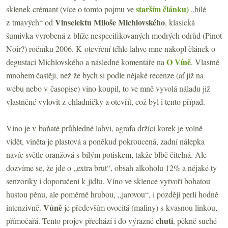
starším článku)
sklenek crémant (více o tomto pojmu ve
„bílé
Vinselektu Miloše Michlovského
z tmavých“ od
, klasická
šumivka vyrobená z blíže nespecifikovaných modrých odrůd (Pinot
Noir?) ročníku 2006. K otevření téhle lahve mne nakopl článek o
O Víně
degustaci Michlovského a následné komentáře na
. Vlastně
mnohem častěji, než že bych si podle nějaké recenze (ať již na
webu nebo v časopise) víno koupil, to ve mně vyvolá náladu již
vlastněné vylovit z chladničky a otevřít, což byl i tento případ.
Víno je v baňaté průhledné lahvi, agrafa držící korek je volně
vidět, viněta je plastová a poněkud pokroucená, zadní nálepka
navíc světle oranžová s bílým potiskem, takže blbě čitelná. Ale
dozvíme se, že jde o „extra brut“, obsah alkoholu 12% a nějaké ty
senzoriky i doporučení k jídlu. Víno ve sklence vytvoří bohatou
hustou pěnu, ale poměrně hrubou, „jarovou“, i později perlí hodně
Vůně
intenzivně.
je především ovocitá (maliny) s kvasnou linkou,
chuti
přímočařá. Tento projev přechází i do výrazné
, pěkně suché