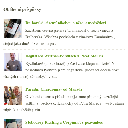
října
(22)
►
září
(24)
►
Oblíbené příspěvky
srpna
(21)
►
července
(23)
►
Bulharské „území nikoho“ a něco k medvědovi
června
(25)
►
Začátkem června jsem se tu zmiňoval o třech vínech z
května
(24)
►
Bulharska. Všechna pocházela z vinařství Damianitza ,
dubna
(23)
►
stejně jako dnešní vzorek, a pro...
března
(19)
►
února
(24)
►
Degustace Werther-Windisch a Peter Stolleis
ledna
(24)
►
Ryzlinkové (a bublinové) počasí zase klepe na dveře! V
2007
(108)
posledních týdnech jsem degustoval produkci docela dost
►
různých (nejen) německých vin...
Parádní Chardonnay od Marady
O víkendu jsem s přáteli popíjel moc příjemný nazrálejší
veltlín z josefovské Kukvičky od Petra Marady ( web , starší
zápisek z návštěvy vin...
Stobodový Riesling a Corpinnat s pozvánkou