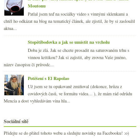
Moutonu
Patlal jsem teď na sociálky video s vinnými sklenkami a
chtěl ho odkázat na blog na tematický článek, ale zjistil, že by si zasloužil
aktua...
Stopětibodovka a jak se umístit na vrcholu
Doba je zlá. Jak se chcete prosadit na saturovaném trhu s
vinnou kritikou? Jak si zajistit, aby zrovna Vaše jméno,
název časopisu či průvodc...
Potěšení s El Rapolao
Už jsem se tu opakovaně zmiňoval (dokonce, hrůza z
covidových časů, ve formátu videa… ), že mám rád odrůdu
Mencía a dost vyhledávám vína hla...
Sociální sítě
Přidejte se do přátel tohoto webu a sledujte novinky na Facebooku! :o)