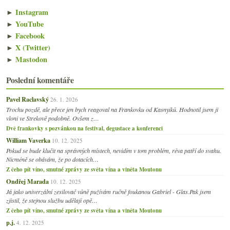
►
Instagram
►
YouTube
►
Facebook
►
X (Twitter)
►
Mastodon
Poslední komentáře
Pavel Raclavský
26. 1. 2026
Trochu pozdě, ale přece jen bych reagoval na Frankovku od Kasnyiků. Hodnotil jsem ji
vloni ve Strekově podobně. Ovšem z…
Dvě frankovky s pozvánkou na festival, degustace a konferenci
William Vaverka
10. 12. 2025
Pokud se bude klučit na správných místech, nevidím v tom problém, réva patří do svahu.
Nicméně se obávám, že po dotacích…
Z čeho pít víno, smutné zprávy ze světa vína a viněta Moutonu
Ondřej Marada
10. 12. 2025
Já jako univerzální zesilovač vůně pužívám ručně foukanou Gabriel - Glas.Pak jsem
zjistil, že stejnou službu udělají opě…
Z čeho pít víno, smutné zprávy ze světa vína a viněta Moutonu
p.j.
4. 12. 2025