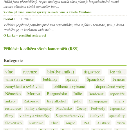
Pořád jsem přesvědčený, že pro titul typu world class pinot je bezpodmínečně nutná
tortura sklenkou riedel sommelier bur…
Z čeho pít víno, smutné zprávy ze světa vína a viněta Moutonu
merlot
10. 11. 2025
V článku je přesně popsáno proč toto nepodnikám, víno a jídlo v restaraci, pouze doma.
Problém je, že korkovou vadu nelz…
O korku v prestižní restauraci
Přihlásit k odběru všech komentářů (RSS)
Kategorie
víno
recenze
bio(dynamika)
degustace
Jen tak...
vinařství a vinice
bublinky
zprávy
Španělsko
Francie
zamyšlení o světě vína
oblíbené a vybrané
doporučené weby
Německo
Morava
Burgundsko
Itálie
Bordeaux
reportáže
ankety
Rakousko
Jiný alkohol
jídlo
Champagne
sherry
restaurace
knihy a časopisy
Maďarsko
Čechy
Podvody
Japonsko
filmy
vinárny a vinotéky
Supermarketovky
kuchyně
speciality
Slovensko
Slovinsko
Chile
Anglie
USA
Austrálie
video
Chorvatsko
Řecko
Portugalsko
Kypr
Argentina
Nový Zéland
Gruzie