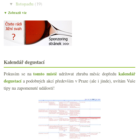
listopadu
(19)
▼
Beyerův prachově suchý terroir
▼ Zobrazit vše
AOC, DOC, VOC, Cru a Morava
Showroom V8, archiv vín a koho vybrat za ČR?
Biodynamické chrámové oblouky Nicolase Jolyho
10 domů, 20 lahví a spousta bublinek
Hodnotím, hodnotíš, blbneme…
Nový domov pro vinné nadšence
Výsledky ankety „Dekantujete bílá vína?“
Kalendář degustací
Budapešť ne úplně vydařená
Zápis z jednání anonymních alkoholiků
tomto místě
kalendář
Pokusím se na
udržovat zhruba měsíc dopředu
Decanter v ČR podruhé
degustací
a podobných akcí především v Praze (ale i jinde), uvítám Vaše
Mladá vína, jedno velmi potentní
tipy na zapomenuté události!
Vinařství Kolby a ročník 2006
Třikrát restaurační opruz
Sylvánské zelené devatenáctkrát jinak
První neúspěch u rýžového vína
Crémant Blanc de Noir 2006 a dva inzeráty
Vína z Alsaska v hladomorně
Zákaz ochutnávek zdarma, jedna Itálie a Svatomarti...