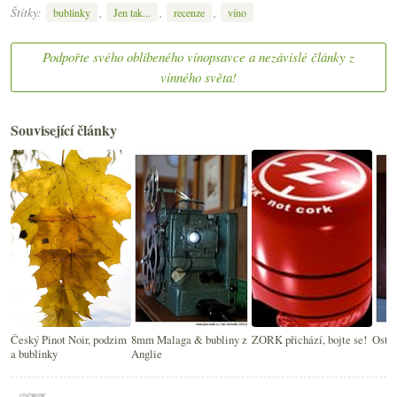
Štítky:
,
,
,
bublinky
Jen tak...
recenze
víno
Podpořte svého oblíbeného vínopsavce a nezávislé články z
vinného světa!
Související články
Český Pinot Noir, podzim
8mm Malaga & bubliny z
ZORK přichází, bojte se!
Ostr
a bublinky
Anglie