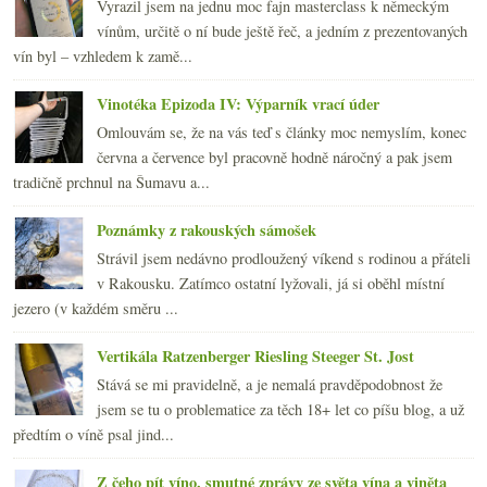
Vyrazil jsem na jednu moc fajn masterclass k německým
vínům, určitě o ní bude ještě řeč, a jedním z prezentovaných
vín byl – vzhledem k zamě...
Vinotéka Epizoda IV: Výparník vrací úder
Omlouvám se, že na vás teď s články moc nemyslím, konec
června a července byl pracovně hodně náročný a pak jsem
tradičně prchnul na Šumavu a...
Poznámky z rakouských sámošek
Strávil jsem nedávno prodloužený víkend s rodinou a přáteli
v Rakousku. Zatímco ostatní lyžovali, já si oběhl místní
jezero (v každém směru ...
Vertikála Ratzenberger Riesling Steeger St. Jost
Stává se mi pravidelně, a je nemalá pravděpodobnost že
jsem se tu o problematice za těch 18+ let co píšu blog, a už
předtím o víně psal jind...
Z čeho pít víno, smutné zprávy ze světa vína a viněta