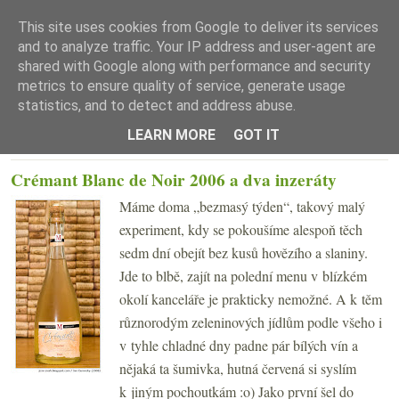
This site uses cookies from Google to deliver its services
and to analyze traffic. Your IP address and user-agent are
shared with Google along with performance and security
metrics to ensure quality of service, generate usage
statistics, and to detect and address abuse.
☰ Menu
LEARN MORE
GOT IT
STŘEDA 5. LISTOPADU 2008
Crémant Blanc de Noir 2006 a dva inzeráty
Máme doma „bezmasý týden“, takový malý
experiment, kdy se pokoušíme alespoň těch
sedm dní obejít bez kusů hovězího a slaniny.
Jde to blbě, zajít na polední menu v blízkém
okolí kanceláře je prakticky nemožné. A k těm
různorodým zeleninových jídlům podle všeho i
v tyhle chladné dny padne pár bílých vín a
nějaká ta šumivka, hutná červená si syslím
k jiným pochoutkám :o) Jako první šel do