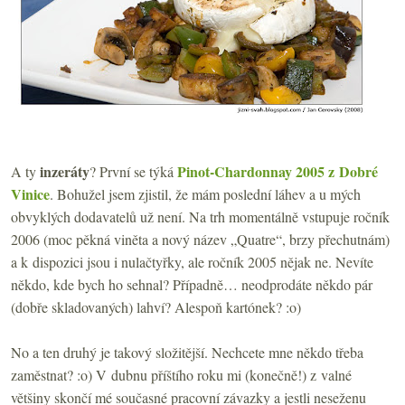
inzeráty
Pinot-Chardonnay 2005 z Dobré
A ty
? První se týká
Vinice
. Bohužel jsem zjistil, že mám poslední láhev a u mých
obvyklých dodavatelů už není. Na trh momentálně vstupuje ročník
2006 (moc pěkná viněta a nový název „Quatre“, brzy přechutnám)
a k dispozici jsou i nulačtyřky, ale ročník 2005 nějak ne. Nevíte
někdo, kde bych ho sehnal? Případně… neodprodáte někdo pár
(dobře skladovaných) lahví? Alespoň kartónek? :o)
No a ten druhý je takový složitější. Nechcete mne někdo třeba
zaměstnat? :o) V dubnu příštího roku mi (konečně!) z valné
většiny skončí mé současné pracovní závazky a jestli neseženu