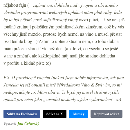
nějakou fajn (
= zajímavou, dohledu nad vývojem a občasného
vlastního programování webových aplikací mám plné zuby, leda
by to byl nějaký nový sofistikovaný vinný web
) práci, tak se nejspíš
totálně zruinuji pološíleným podnikatelským záměrem, což by vás
všechny jistě mrzelo, protože bych neměl na víno a musel přestat
psát tenhle blog ;-) Zatím to úplně aktuální není, do toho dubna
mám práce a starostí víc než dost (a kdo ví, co všechno se ještě
stane a změní), ale každopádně můj mail jde snadno dohledat
v profilu a klidně pište :o)
P.S. O pravidelně volném (pokud jsem dobře informován, tak pan
Jemelka jej též opustil) místě šéfredaktora Víno & Styl vím, to mi
nedoporučujte :o) Mám obavu, že bych jej musel strašně rychle
opustit pro něco jako „zásadní neshody s jeho vydavatelem“ :o)
Sdílet na Facebooku
Sdílet na X
Bluesky
Kopírovat odkaz
Vystavil
Jan Čeřovský