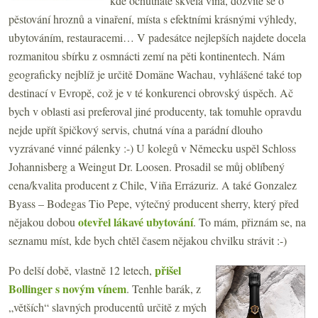
kde ochutnáte skvělá vína, dozvíte se o
pěstování hroznů a vinaření, místa s efektními krásnými výhledy,
ubytováním, restauracemi… V padesátce nejlepších najdete docela
rozmanitou sbírku z osmnácti zemí na pěti kontinentech. Nám
geograficky nejblíž je určitě Domäne Wachau, vyhlášené také top
destinací v Evropě, což je v té konkurenci obrovský úspěch. Ač
bych v oblasti asi preferoval jiné producenty, tak tomuhle opravdu
nejde upřít špičkový servis, chutná vína a parádní dlouho
vyzrávané vinné pálenky :-) U kolegů v Německu uspěl Schloss
Johannisberg a Weingut Dr. Loosen. Prosadil se můj oblíbený
cena/kvalita producent z Chile, Viña Errázuriz. A také Gonzalez
Byass – Bodegas Tio Pepe, výtečný producent sherry, který před
otevřel lákavé ubytování
nějakou dobou
. To mám, přiznám se, na
seznamu míst, kde bych chtěl časem nějakou chvilku strávit :-)
přišel
Po delší době, vlastně 12 letech,
Bollinger s novým vínem
. Tenhle barák, z
„větších“ slavných producentů určitě z mých