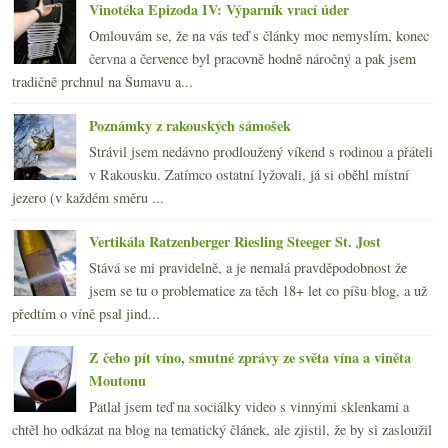
Vinotéka Epizoda IV: Výparník vrací úder
Omlouvám se, že na vás teď s články moc nemyslím, konec
června a července byl pracovně hodně náročný a pak jsem
tradičně prchnul na Šumavu a...
Poznámky z rakouských sámošek
Strávil jsem nedávno prodloužený víkend s rodinou a přáteli
v Rakousku. Zatímco ostatní lyžovali, já si oběhl místní
jezero (v každém směru ...
Vertikála Ratzenberger Riesling Steeger St. Jost
Stává se mi pravidelně, a je nemalá pravděpodobnost že
jsem se tu o problematice za těch 18+ let co píšu blog, a už
předtím o víně psal jind...
Z čeho pít víno, smutné zprávy ze světa vína a viněta
Moutonu
Patlal jsem teď na sociálky video s vinnými sklenkami a
chtěl ho odkázat na blog na tematický článek, ale zjistil, že by si zasloužil