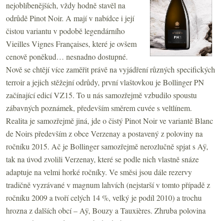
nejoblíbenějších, vždy hodně stavěl na
odrůdě Pinot Noir. A mají v nabídce i její
čistou variantu v podobě legendárního
Vieilles Vignes Françaises, které je ovšem
cenově poněkud… nesnadno dostupné.
Nově se chtějí více zaměřit právě na vyjádření různých specifických
terroir a jejich stěžejní odrůdy, první vlaštovkou je Bollinger PN
začínající edicí VZ15. To u nás samozřejmě vzbudilo spoustu
zábavných poznámek, především směrem cuvée s veltlínem.
Realita je samozřejmě jiná, jde o čistý Pinot Noir ve variantě Blanc
de Noirs především z obce Verzenay a postavený z poloviny na
ročníku 2015. Ač je Bollinger samozřejmě nerozlučně spjat s Aÿ,
tak na úvod zvolili Verzenay, které se podle nich vlastně snáze
adaptuje na velmi horké ročníky. Ve směsi jsou dále rezervy
tradičně vyzrávané v magnum lahvích (nejstarší v tomto případě z
ročníku 2009 a tvoří celých 14 %, velký je podíl 2010) a trochu
hrozna z dalších obcí – Aÿ, Bouzy a Tauxières. Zhruba polovina