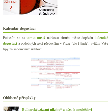
Rodinná rezerva z Bodegas Argüeso
Fajn Xarel·lo a výtečné Albariño
Čtyřikrát velmi chutně z Moravy
Giacomo Conterno a třináctiletá Barbera
Rober Parker, Fabig, Čína a celebrity oranžáda
Kalendář degustací
června
(22)
►
tomto místě
kalendář
Pokusím se na
udržovat zhruba měsíc dopředu
května
(19)
►
degustací
a podobných akcí především v Praze (ale i jinde), uvítám Vaše
dubna
(20)
►
tipy na zapomenuté události!
března
(22)
►
února
(19)
►
ledna
(22)
►
2019
(238)
►
2018
(240)
►
2017
(240)
►
2016
(250)
►
2015
(251)
►
Oblíbené příspěvky
2014
(254)
►
2013
(249)
►
Bulharské „území nikoho“ a něco k medvědovi
2012
(254)
►