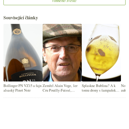
vinného světa!
Související články
Bollinger PN VZ15 a fajn
Zemřel Alain Voge, 1er
Splaskne Bublina? A k
Nový 
alsaský Pinot Noir
Cru Pouilly-Fuissé,
tomu drony s šampaňským
aukce
Meunier od Billecart-
a Moët bez dozáže
Salmon a další novinky