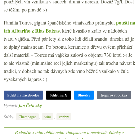
použitých vín vznikala v sudech, druhá v nerezu. Dozáž 7g/l. Dost
se těším, po pravdě :-)
pouští na
Familia Torres, gigant španělského vinařského průmyslu,
trh Albariño z Rias Baixas
, které kvasilo a zrálo ve nádobách
tvaru vajíčka. Před pár lety si z toho lidi dělali srandu, dneska už je
to úplný mainstream. Po betonu, keramice a dřevu ovšem přichází
další materiál – Torres má vajíčka žulová o objemu 730 lotrů :-) Je
to ale vlastně (minimálně řečí jejich marketingu) tak trochu návrat k
tradici, v dobách ne tak dávných zde víno běžně vznikalo v žule
vysekaných lagares :-)
Sdílet na Facebooku
Sdílet na X
Bluesky
Kopírovat odkaz
Vystavil
Jan Čeřovský
Štítky:
,
,
Champagne
víno
zprávy
Podpořte svého oblíbeného vínopsavce a nezávislé články z