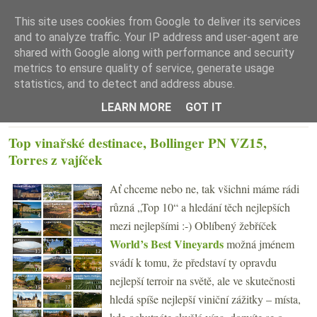
This site uses cookies from Google to deliver its services
and to analyze traffic. Your IP address and user-agent are
shared with Google along with performance and security
metrics to ensure quality of service, generate usage
statistics, and to detect and address abuse.
☰ Menu
LEARN MORE
GOT IT
PÁTEK 17. ČERVENCE 2020
Top vinařské destinace, Bollinger PN VZ15,
Torres z vajíček
Ať chceme nebo ne, tak všichni máme rádi
různá „Top 10“ a hledání těch nejlepších
mezi nejlepšími :-) Oblíbený žebříček
World’s Best Vineyards
možná jménem
svádí k tomu, že představí ty opravdu
nejlepší terroir na světě, ale ve skutečnosti
hledá spíše nejlepší viniční zážitky – místa,