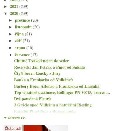
2021
(239)
►
2020
(239)
▼
prosince
(20)
►
listopadu
(20)
►
října
(21)
►
září
(21)
►
srpna
(16)
►
července
(17)
▼
Chutné Txakoli nejen do veder
Rosé sekt Jan Petrák a Pinot od Sůkala
Čtyři bezva kousky z Jury
Bonka a Frankovka od Vulkánců
Barbery Boeri Alfonso a Frankovka od Lassaka
Top vinařské destinace, Bollinger PN VZ15, Torres ...
Dvě povedená Fleurie
3 Grácie spod Vulkánu a naturální Riesling
Parádní Pinot Noir z Burgenlandu
Naturální Müller a encyklopedický Veltliner
▼ Zobrazit vše
Ovocná silná Garnatxa a elegantní cava
Červené z Rías Baixas? Rozhodně ano!