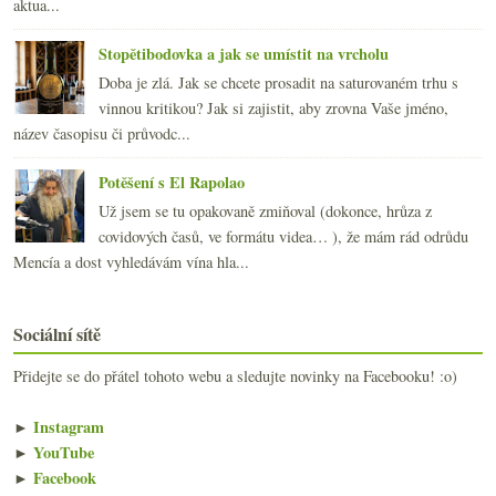
aktua...
Stopětibodovka a jak se umístit na vrcholu
Doba je zlá. Jak se chcete prosadit na saturovaném trhu s
vinnou kritikou? Jak si zajistit, aby zrovna Vaše jméno,
název časopisu či průvodc...
Potěšení s El Rapolao
Už jsem se tu opakovaně zmiňoval (dokonce, hrůza z
covidových časů, ve formátu videa… ), že mám rád odrůdu
Mencía a dost vyhledávám vína hla...
Sociální sítě
Přidejte se do přátel tohoto webu a sledujte novinky na Facebooku! :o)
►
Instagram
►
YouTube
►
Facebook