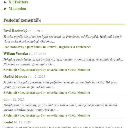
►
X (Twitter)
►
Mastodon
Poslední komentáře
Pavel Raclavský
26. 1. 2026
Trochu pozdě, ale přece jen bych reagoval na Frankovku od Kasnyiků. Hodnotil jsem ji
vloni ve Strekově podobně. Ovšem z…
Dvě frankovky s pozvánkou na festival, degustace a konferenci
William Vaverka
10. 12. 2025
Pokud se bude klučit na správných místech, nevidím v tom problém, réva patří do svahu.
Nicméně se obávám, že po dotacích…
Z čeho pít víno, smutné zprávy ze světa vína a viněta Moutonu
Ondřej Marada
10. 12. 2025
Já jako univerzální zesilovač vůně pužívám ručně foukanou Gabriel - Glas.Pak jsem
zjistil, že stejnou službu udělají opě…
Z čeho pít víno, smutné zprávy ze světa vína a viněta Moutonu
p.j.
4. 12. 2025
Pořád jsem přesvědčený, že pro titul typu world class pinot je bezpodmínečně nutná
tortura sklenkou riedel sommelier bur…
Z čeho pít víno, smutné zprávy ze světa vína a viněta Moutonu
merlot
10. 11. 2025
V článku je přesně popsáno proč toto nepodnikám, víno a jídlo v restaraci, pouze doma.