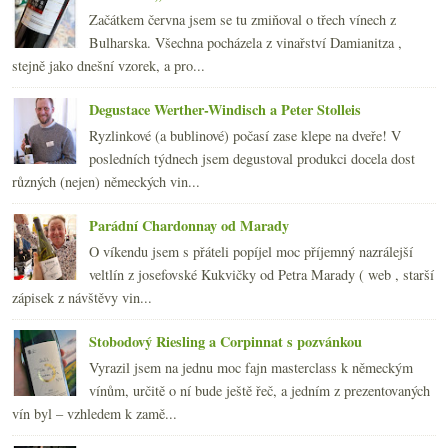
2011
(252)
Začátkem června jsem se tu zmiňoval o třech vínech z
►
2010
Bulharska. Všechna pocházela z vinařství Damianitza ,
(249)
►
stejně jako dnešní vzorek, a pro...
2009
(249)
►
2008
(270)
►
Degustace Werther-Windisch a Peter Stolleis
2007
(108)
►
Ryzlinkové (a bublinové) počasí zase klepe na dveře! V
posledních týdnech jsem degustoval produkci docela dost
různých (nejen) německých vin...
Parádní Chardonnay od Marady
O víkendu jsem s přáteli popíjel moc příjemný nazrálejší
veltlín z josefovské Kukvičky od Petra Marady ( web , starší
zápisek z návštěvy vin...
Stobodový Riesling a Corpinnat s pozvánkou
Vyrazil jsem na jednu moc fajn masterclass k německým
vínům, určitě o ní bude ještě řeč, a jedním z prezentovaných
vín byl – vzhledem k zamě...