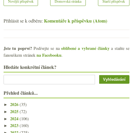
Novější příspěvek
Domovská stránka
Starší příspěvek
Komentáře k příspěvku (Atom)
Přihlásit se k odběru:
Jste tu poprvé?
oblíbené a vybrané články
Podívejte se na
a staňte se
na Facebooku
fanouškem stránek
.
Hledáte konkrétní článek?
Přehled článků...
2026
(35)
►
2025
(72)
►
2024
(106)
►
2023
(160)
►
2022
(225)
►