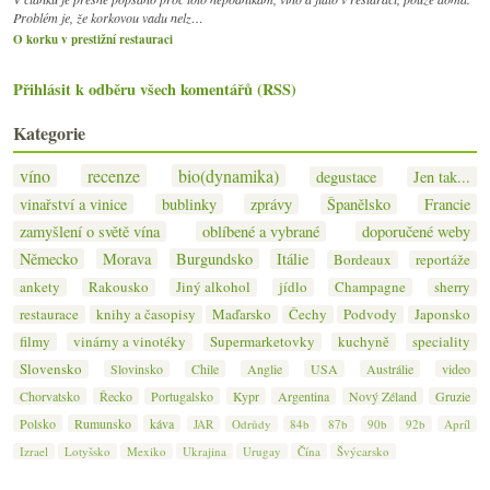
Problém je, že korkovou vadu nelz…
O korku v prestižní restauraci
Přihlásit k odběru všech komentářů (RSS)
Kategorie
víno
recenze
bio(dynamika)
degustace
Jen tak...
vinařství a vinice
bublinky
zprávy
Španělsko
Francie
zamyšlení o světě vína
oblíbené a vybrané
doporučené weby
Německo
Morava
Burgundsko
Itálie
Bordeaux
reportáže
ankety
Rakousko
Jiný alkohol
jídlo
Champagne
sherry
restaurace
knihy a časopisy
Maďarsko
Čechy
Podvody
Japonsko
filmy
vinárny a vinotéky
Supermarketovky
kuchyně
speciality
Slovensko
Slovinsko
Chile
Anglie
USA
Austrálie
video
Chorvatsko
Řecko
Portugalsko
Kypr
Argentina
Nový Zéland
Gruzie
Polsko
Rumunsko
káva
JAR
Odrůdy
84b
87b
90b
92b
Apríl
Izrael
Lotyšsko
Mexiko
Ukrajina
Urugay
Čína
Švýcarsko