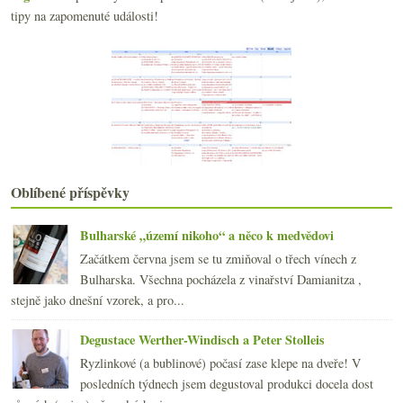
Parádní biodynamický Riesling
tipy na zapomenuté události!
Beaujolais stoletých keřů a Bordeaux tisíce růží z...
Povedený Pinot Noir od Mosely
května
(19)
►
dubna
(20)
►
března
(22)
►
února
(19)
►
ledna
(22)
►
2019
(238)
►
Oblíbené příspěvky
2018
(240)
►
2017
(240)
►
Bulharské „území nikoho“ a něco k medvědovi
2016
(250)
►
Začátkem června jsem se tu zmiňoval o třech vínech z
2015
(251)
►
Bulharska. Všechna pocházela z vinařství Damianitza ,
2014
(254)
►
stejně jako dnešní vzorek, a pro...
2013
(249)
►
2012
(254)
►
Degustace Werther-Windisch a Peter Stolleis
2011
(252)
►
Ryzlinkové (a bublinové) počasí zase klepe na dveře! V
2010
(249)
►
posledních týdnech jsem degustoval produkci docela dost
2009
(249)
►