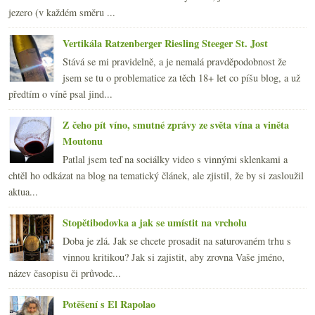
jezero (v každém směru ...
Vertikála Ratzenberger Riesling Steeger St. Jost
Stává se mi pravidelně, a je nemalá pravděpodobnost že
jsem se tu o problematice za těch 18+ let co píšu blog, a už
předtím o víně psal jind...
Z čeho pít víno, smutné zprávy ze světa vína a viněta
Moutonu
Patlal jsem teď na sociálky video s vinnými sklenkami a
chtěl ho odkázat na blog na tematický článek, ale zjistil, že by si zasloužil
aktua...
Stopětibodovka a jak se umístit na vrcholu
Doba je zlá. Jak se chcete prosadit na saturovaném trhu s
vinnou kritikou? Jak si zajistit, aby zrovna Vaše jméno,
název časopisu či průvodc...
Potěšení s El Rapolao