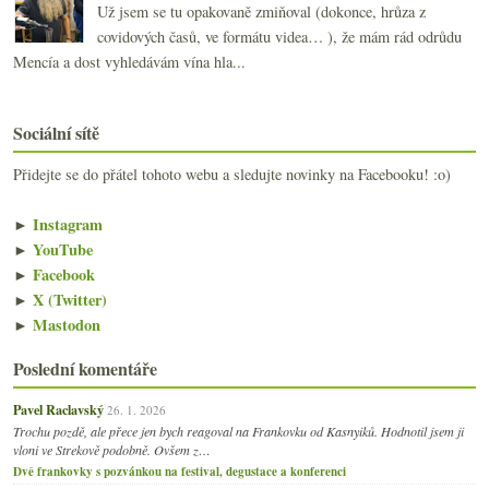
Už jsem se tu opakovaně zmiňoval (dokonce, hrůza z
covidových časů, ve formátu videa… ), že mám rád odrůdu
Mencía a dost vyhledávám vína hla...
Sociální sítě
Přidejte se do přátel tohoto webu a sledujte novinky na Facebooku! :o)
►
Instagram
►
YouTube
►
Facebook
►
X (Twitter)
►
Mastodon
Poslední komentáře
Pavel Raclavský
26. 1. 2026
Trochu pozdě, ale přece jen bych reagoval na Frankovku od Kasnyiků. Hodnotil jsem ji
vloni ve Strekově podobně. Ovšem z…
Dvě frankovky s pozvánkou na festival, degustace a konferenci