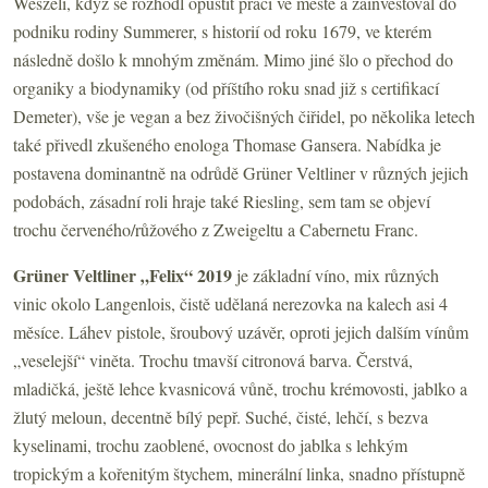
Weszeli, když se rozhodl opustit práci ve městě a zainvestoval do
podniku rodiny Summerer, s historií od roku 1679, ve kterém
následně došlo k mnohým změnám. Mimo jiné šlo o přechod do
organiky a biodynamiky (od příštího roku snad již s certifikací
Demeter), vše je vegan a bez živočišných čiřidel, po několika letech
také přivedl zkušeného enologa Thomase Gansera. Nabídka je
postavena dominantně na odrůdě Grüner Veltliner v různých jejich
podobách, zásadní roli hraje také Riesling, sem tam se objeví
trochu červeného/růžového z Zweigeltu a Cabernetu Franc.
Grüner Veltliner „Felix“ 2019
je základní víno, mix různých
vinic okolo Langenlois, čistě udělaná nerezovka na kalech asi 4
měsíce. Láhev pistole, šroubový uzávěr, oproti jejich dalším vínům
„veselejší“ viněta. Trochu tmavší citronová barva. Čerstvá,
mladičká, ještě lehce kvasnicová vůně, trochu krémovosti, jablko a
žlutý meloun, decentně bílý pepř. Suché, čisté, lehčí, s bezva
kyselinami, trochu zaoblené, ovocnost do jablka s lehkým
tropickým a kořenitým štychem, minerální linka, snadno přístupně