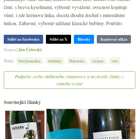
čisté, s bezva kyselinami, výborně vyvážené, ovocnost kopíruje
vůně, i zde krémová linka, docela dlouhá dochuť s minerálním
linkou. Zábavné, výborně udělané klasické bubliny. Potěšilo.
Sdílet na Facebooku
Sdílet na X
Bluesky
Kopírovat odkaz
Vystavil
Jan Čeřovský
Štítky:
,
,
,
,
bio(dynamika)
bublinky
Rakousko
recenze
víno
Podpořte svého oblíbeného vínopsavce a nezávislé články z
vinného světa!
Související články