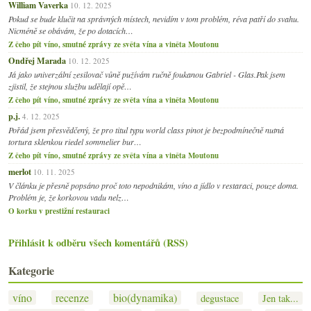
William Vaverka
10. 12. 2025
Pokud se bude klučit na správných místech, nevidím v tom problém, réva patří do svahu.
Nicméně se obávám, že po dotacích…
Z čeho pít víno, smutné zprávy ze světa vína a viněta Moutonu
Ondřej Marada
10. 12. 2025
Já jako univerzální zesilovač vůně pužívám ručně foukanou Gabriel - Glas.Pak jsem
zjistil, že stejnou službu udělají opě…
Z čeho pít víno, smutné zprávy ze světa vína a viněta Moutonu
p.j.
4. 12. 2025
Pořád jsem přesvědčený, že pro titul typu world class pinot je bezpodmínečně nutná
tortura sklenkou riedel sommelier bur…
Z čeho pít víno, smutné zprávy ze světa vína a viněta Moutonu
merlot
10. 11. 2025
V článku je přesně popsáno proč toto nepodnikám, víno a jídlo v restaraci, pouze doma.
Problém je, že korkovou vadu nelz…
O korku v prestižní restauraci
Přihlásit k odběru všech komentářů (RSS)
Kategorie
víno
recenze
bio(dynamika)
degustace
Jen tak...