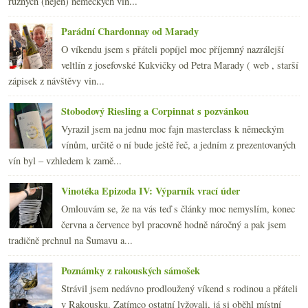
různých (nejen) německých vin...
2008
(270)
►
2007
(108)
►
Parádní Chardonnay od Marady
O víkendu jsem s přáteli popíjel moc příjemný nazrálejší
veltlín z josefovské Kukvičky od Petra Marady ( web , starší
zápisek z návštěvy vin...
Stobodový Riesling a Corpinnat s pozvánkou
Vyrazil jsem na jednu moc fajn masterclass k německým
vínům, určitě o ní bude ještě řeč, a jedním z prezentovaných
vín byl – vzhledem k zamě...
Vinotéka Epizoda IV: Výparník vrací úder
Omlouvám se, že na vás teď s články moc nemyslím, konec
června a července byl pracovně hodně náročný a pak jsem
tradičně prchnul na Šumavu a...
Poznámky z rakouských sámošek
Strávil jsem nedávno prodloužený víkend s rodinou a přáteli
v Rakousku. Zatímco ostatní lyžovali, já si oběhl místní