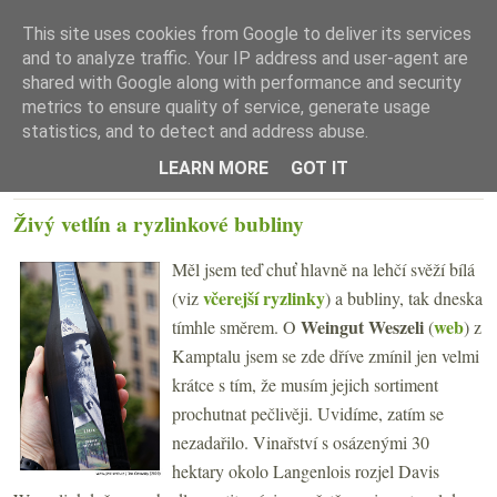
This site uses cookies from Google to deliver its services
and to analyze traffic. Your IP address and user-agent are
shared with Google along with performance and security
metrics to ensure quality of service, generate usage
statistics, and to detect and address abuse.
☰ Menu
LEARN MORE
GOT IT
ÚTERÝ 9. ČERVNA 2020
Živý vetlín a ryzlinkové bubliny
Měl jsem teď chuť hlavně na lehčí svěží bílá
včerejší ryzlinky
(viz
) a bubliny, tak dneska
Weingut Weszeli
web
tímhle směrem. O
(
) z
Kamptalu
jsem se zde dříve zmínil jen velmi
krátce s tím, že musím jejich sortiment
prochutnat pečlivěji. Uvidíme, zatím se
nezadařilo. Vinařství s osázenými 30
hektary okolo Langenlois rozjel Davis