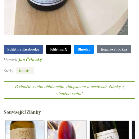
Sdílet na Facebooku
Sdílet na X
Bluesky
Kopírovat odkaz
Vystavil
Jan Čeřovský
Štítky:
Jen tak...
Podpořte svého oblíbeného vínopsavce a nezávislé články z
vinného světa!
Související články