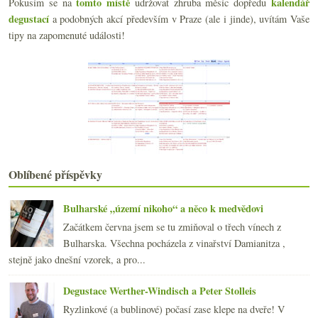
tomto místě
kalendář
Pokusím se na
udržovat zhruba měsíc dopředu
Dvakrát cava vyšší kategorie
degustací
a podobných akcí především v Praze (ale i jinde), uvítám Vaše
Slovenský rychlokurz na šestnácti vzorcích
tipy na zapomenuté události!
„Naturální“ zajímavé saké, bílé do mrazu a en rama...
Beaujolais stoletých keřů, plnoleté Cahors a efekt...
Povodně v Champagne, rozhovor s Martinem Markelem,...
Výtečně Beaujolais od Graillotových
Champagne R. Pouillon a nejen báječná solera
Sympatická Rhôna a „medvědí“ Mencía z Bierza
Pětkrát Piemont z vinařství Brezza
ledna
(22)
►
2017
(240)
Oblíbené příspěvky
►
2016
(250)
►
2015
(251)
►
Bulharské „území nikoho“ a něco k medvědovi
2014
(254)
►
Začátkem června jsem se tu zmiňoval o třech vínech z
2013
(249)
►
Bulharska. Všechna pocházela z vinařství Damianitza ,
2012
(254)
►
stejně jako dnešní vzorek, a pro...
2011
(252)
►
2010
(249)
Degustace Werther-Windisch a Peter Stolleis
►
2009
(249)
►
Ryzlinkové (a bublinové) počasí zase klepe na dveře! V