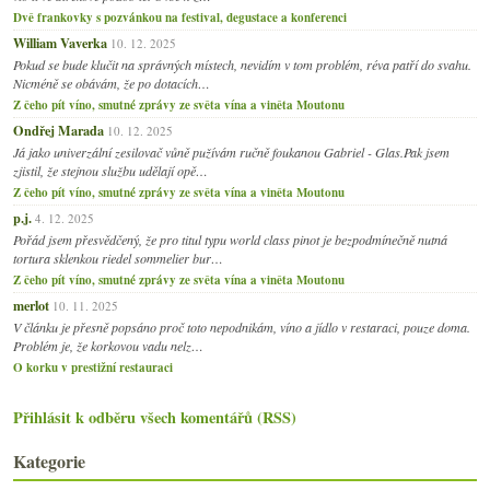
Dvě frankovky s pozvánkou na festival, degustace a konferenci
William Vaverka
10. 12. 2025
Pokud se bude klučit na správných místech, nevidím v tom problém, réva patří do svahu.
Nicméně se obávám, že po dotacích…
Z čeho pít víno, smutné zprávy ze světa vína a viněta Moutonu
Ondřej Marada
10. 12. 2025
Já jako univerzální zesilovač vůně pužívám ručně foukanou Gabriel - Glas.Pak jsem
zjistil, že stejnou službu udělají opě…
Z čeho pít víno, smutné zprávy ze světa vína a viněta Moutonu
p.j.
4. 12. 2025
Pořád jsem přesvědčený, že pro titul typu world class pinot je bezpodmínečně nutná
tortura sklenkou riedel sommelier bur…
Z čeho pít víno, smutné zprávy ze světa vína a viněta Moutonu
merlot
10. 11. 2025
V článku je přesně popsáno proč toto nepodnikám, víno a jídlo v restaraci, pouze doma.
Problém je, že korkovou vadu nelz…
O korku v prestižní restauraci
Přihlásit k odběru všech komentářů (RSS)
Kategorie