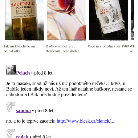
Jak mi (ne)chybí mi
Rady sommeliéra,
Více než pozdní sběr 1989
Whis
polosladká
Bordeaux, polosladká
ke sk
červená