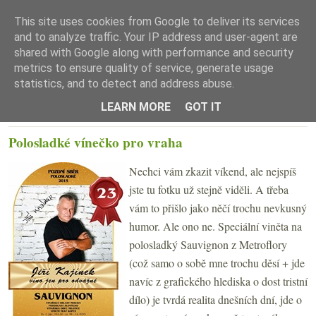
This site uses cookies from Google to deliver its services
and to analyze traffic. Your IP address and user-agent are
shared with Google along with performance and security
metrics to ensure quality of service, generate usage
statistics, and to detect and address abuse.
☰ Menu
LEARN MORE
GOT IT
PÁTEK 16. ÚNORA 2018
Polosladké vínečko pro vraha
Nechci vám zkazit víkend, ale nejspíš
jste tu fotku už stejně viděli. A třeba
vám to přišlo jako něčí trochu nevkusný
humor. Ale ono ne. Speciální viněta na
polosladký Sauvignon z Metroflory
(což samo o sobě mne trochu děsí + jde
navíc z grafického hlediska o dost tristní
dílo) je tvrdá realita dnešních dní, jde o