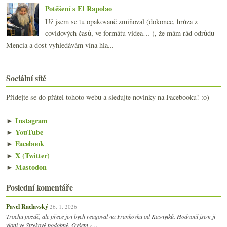
Potěšení s El Rapolao
Už jsem se tu opakovaně zmiňoval (dokonce, hrůza z
covidových časů, ve formátu videa… ), že mám rád odrůdu
Mencía a dost vyhledávám vína hla...
Sociální sítě
Přidejte se do přátel tohoto webu a sledujte novinky na Facebooku! :o)
►
Instagram
►
YouTube
►
Facebook
►
X (Twitter)
►
Mastodon
Poslední komentáře
Pavel Raclavský
26. 1. 2026
Trochu pozdě, ale přece jen bych reagoval na Frankovku od Kasnyiků. Hodnotil jsem ji
vloni ve Strekově podobně. Ovšem z…