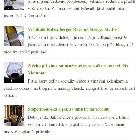
Strávil jsem nedávno prodloužený víkend s rodinou a přáteli
v Rakousku. Zatímco ostatní lyžovali, já si oběhl místní
jezero (v každém směru ...
Vertikála Ratzenberger Riesling Steeger St. Jost
Stává se mi pravidelně, a je nemalá pravděpodobnost že
jsem se tu o problematice za těch 18+ let co píšu blog, a už
předtím o víně psal jind...
Z čeho pít víno, smutné zprávy ze světa vína a viněta
Moutonu
Patlal jsem teď na sociálky video s vinnými sklenkami a
chtěl ho odkázat na blog na tematický článek, ale zjistil, že by si zasloužil
aktua...
Stopětibodovka a jak se umístit na vrcholu
Doba je zlá. Jak se chcete prosadit na saturovaném trhu s
vinnou kritikou? Jak si zajistit, aby zrovna Vaše jméno,
název časopisu či průvodc...