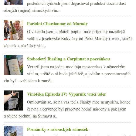
2008
(270)
►
posledních týdnech jsem degustoval produkci docela dost
2007
(108)
►
různých (nejen) německých vin...
Parádní Chardonnay od Marady
O víkendu jsem s přáteli popíjel moc příjemný nazrálejší
veltlín z josefovské Kukvičky od Petra Marady ( web , starší
zápisek z návštěvy vin...
Stobodový Riesling a Corpinnat s pozvánkou
Vyrazil jsem na jednu moc fajn masterclass k německým
vínům, určitě o ní bude ještě řeč, a jedním z prezentovaných
vín byl – vzhledem k zamě...
Vinotéka Epizoda IV: Výparník vrací úder
Omlouvám se, že na vás teď s články moc nemyslím, konec
června a července byl pracovně hodně náročný a pak jsem
tradičně prchnul na Šumavu a...
Poznámky z rakouských sámošek