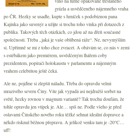
víno na turné opakovaně trestaného
grázla a usvědčeného nájemného vraha
po ČR. Hezky se usaďte, kupte s hrníček s podobiznou pana
Kajínka jako suvenýr a užijte si trochu toho vínka při dotazech z
publika. Takových těch otázkách, co jdou až na dřeň současné
společnosti. Třeba „jaká je vaše oblíbená ráže“. Ne, nevymýšlím
si. Upřímně se mi z toho chce zvracet. A obávám se, co nás v zemi
s estébákem jako premiérem, usvědčeným lhářem coby
prezidentem, popírači holokaustu v parlamentu a nájemným
vrahem celebritou ještě čeká.
Ale ne, pojďme si zlepšit náladu. Třeba do opravdu velmi
mrazivého severu Číny. Víte jak vypadá asi nejdražší sorbet na
světě, hezky rovnou v magnum variantě? Tak trochu doufám, že
tohle opravdu jen vtípek je. Ale… spíš ne. Podle všeho je před
oslavami Čínského nového roku těžké sehnat ideální dopravce a
někdo risknul běžnou přepravu. A jelikož venku tam je -20°C…
uff!