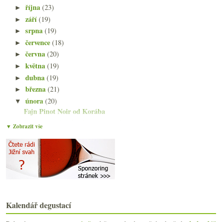
října
(23)
►
září
(19)
►
srpna
(19)
►
července
(18)
►
června
(20)
►
května
(19)
►
dubna
(19)
►
března
(21)
►
února
(20)
▼
Fajn Pinot Noir od Korába
Fajn Soave & jaká domácí vína by se měla prezentov...
▼ Zobrazit vše
Michael Wenzel a 10 let Furmintu Vogelsang
Matthias od Proqinu, Cava 4.7. a šumivé Grillo
Morava v tisku, Pouilly-Fuissé 1er Cru, Tyson Stel...
Tsiakkas, vinný tip při návštěvě Kypru
Forcallà aneb bez encyklopedie ani ránu
Valdespino od lehkého bílého po stoletý Moscatel
Polosladké vínečko pro vraha
Kalendář degustací
Čerstvý zábavný Monastrell a výtečné biodynamické ...
Píše nesmysly, takhle to víno vůbec nechutná!!!