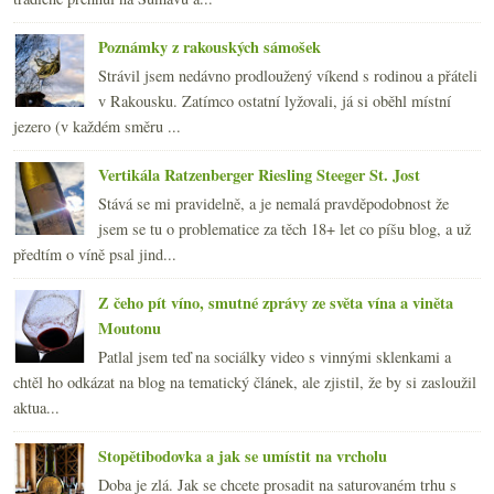
Poznámky z rakouských sámošek
Strávil jsem nedávno prodloužený víkend s rodinou a přáteli
v Rakousku. Zatímco ostatní lyžovali, já si oběhl místní
jezero (v každém směru ...
Vertikála Ratzenberger Riesling Steeger St. Jost
Stává se mi pravidelně, a je nemalá pravděpodobnost že
jsem se tu o problematice za těch 18+ let co píšu blog, a už
předtím o víně psal jind...
Z čeho pít víno, smutné zprávy ze světa vína a viněta
Moutonu
Patlal jsem teď na sociálky video s vinnými sklenkami a
chtěl ho odkázat na blog na tematický článek, ale zjistil, že by si zasloužil
aktua...
Stopětibodovka a jak se umístit na vrcholu
Doba je zlá. Jak se chcete prosadit na saturovaném trhu s