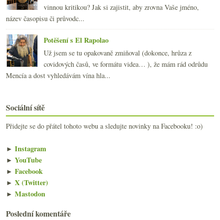
vinnou kritikou? Jak si zajistit, aby zrovna Vaše jméno,
název časopisu či průvodc...
Potěšení s El Rapolao
Už jsem se tu opakovaně zmiňoval (dokonce, hrůza z
covidových časů, ve formátu videa… ), že mám rád odrůdu
Mencía a dost vyhledávám vína hla...
Sociální sítě
Přidejte se do přátel tohoto webu a sledujte novinky na Facebooku! :o)
►
Instagram
►
YouTube
►
Facebook
►
X (Twitter)
►
Mastodon
Poslední komentáře