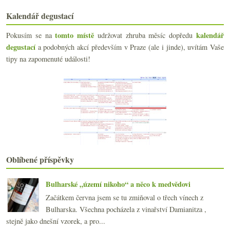
Riva Arsiglia & Moscato d'Asti Ribota
Kalendář degustací
Tichá elegance Grace Koshu
Za vše mohou hipsta sommeliéři, změny v Rakousku a...
tomto místě
kalendář
Pokusím se na
udržovat zhruba měsíc dopředu
Evoluce jednoho vína
degustací
a podobných akcí především v Praze (ale i jinde), uvítám Vaše
Parádní vermut z Jerezu
tipy na zapomenuté události!
Burgundský pinot, moravský veltlín
Chardonnay, Modrý portugal a výtečné Champagne
Něco pro pobavení na pátek
června
(22)
►
května
(22)
►
dubna
(21)
►
března
(21)
►
února
(21)
►
ledna
(20)
►
Oblíbené příspěvky
2015
(251)
►
2014
(254)
Bulharské „území nikoho“ a něco k medvědovi
►
2013
(249)
►
Začátkem června jsem se tu zmiňoval o třech vínech z
2012
(254)
►
Bulharska. Všechna pocházela z vinařství Damianitza ,
2011
(252)
►
stejně jako dnešní vzorek, a pro...