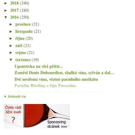
2018
(240)
►
2017
(240)
►
2016
(250)
▼
prosince
(21)
►
listopadu
(21)
►
října
(20)
►
září
(21)
►
srpna
(21)
►
července
(19)
▼
Upoutávka na věci příští...
Zemřel Denis Dubourdieu, sladká vína, sylván a dal...
Dvě nesířená vína, včetně parádního muškátu
Parádní Riesling a fajn Passerina
Košer, naturální vyzrálá a moderní designová cava
▼ Zobrazit vše
Vertikála tramínů od Osičky
Taittinger prezidentem, autentické festivaly, ukra...
Večírek s Chardonnay
Dva ročníky burgundy od Didiera Montchoveta
Naturální Bikavér a biodynamická Cava
Chladím lahve v potoce