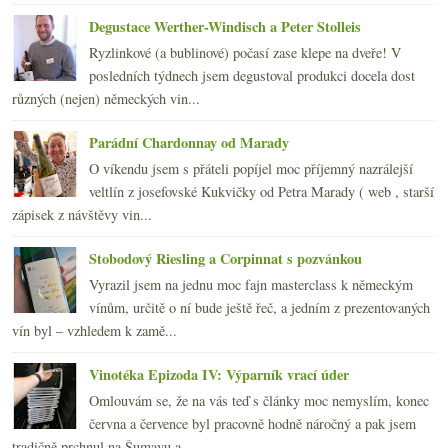
2010
(249)
►
Degustace Werther-Windisch a Peter Stolleis
2009
(249)
►
2008
(270)
►
Ryzlinkové (a bublinové) počasí zase klepe na dveře! V
2007
(108)
posledních týdnech jsem degustoval produkci docela dost
►
různých (nejen) německých vin...
Parádní Chardonnay od Marady
O víkendu jsem s přáteli popíjel moc příjemný nazrálejší
veltlín z josefovské Kukvičky od Petra Marady ( web , starší
zápisek z návštěvy vin...
Stobodový Riesling a Corpinnat s pozvánkou
Vyrazil jsem na jednu moc fajn masterclass k německým
vínům, určitě o ní bude ještě řeč, a jedním z prezentovaných
vín byl – vzhledem k zamě...
Vinotéka Epizoda IV: Výparník vrací úder
Omlouvám se, že na vás teď s články moc nemyslím, konec
června a července byl pracovně hodně náročný a pak jsem
tradičně prchnul na Šumavu a...