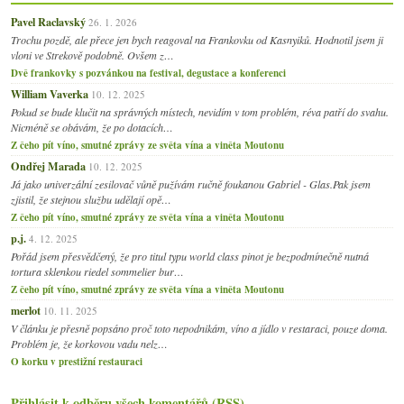
Pavel Raclavský
26. 1. 2026
Trochu pozdě, ale přece jen bych reagoval na Frankovku od Kasnyiků. Hodnotil jsem ji
vloni ve Strekově podobně. Ovšem z…
Dvě frankovky s pozvánkou na festival, degustace a konferenci
William Vaverka
10. 12. 2025
Pokud se bude klučit na správných místech, nevidím v tom problém, réva patří do svahu.
Nicméně se obávám, že po dotacích…
Z čeho pít víno, smutné zprávy ze světa vína a viněta Moutonu
Ondřej Marada
10. 12. 2025
Já jako univerzální zesilovač vůně pužívám ručně foukanou Gabriel - Glas.Pak jsem
zjistil, že stejnou službu udělají opě…
Z čeho pít víno, smutné zprávy ze světa vína a viněta Moutonu
p.j.
4. 12. 2025
Pořád jsem přesvědčený, že pro titul typu world class pinot je bezpodmínečně nutná
tortura sklenkou riedel sommelier bur…
Z čeho pít víno, smutné zprávy ze světa vína a viněta Moutonu
merlot
10. 11. 2025
V článku je přesně popsáno proč toto nepodnikám, víno a jídlo v restaraci, pouze doma.
Problém je, že korkovou vadu nelz…
O korku v prestižní restauraci
Přihlásit k odběru všech komentářů (RSS)