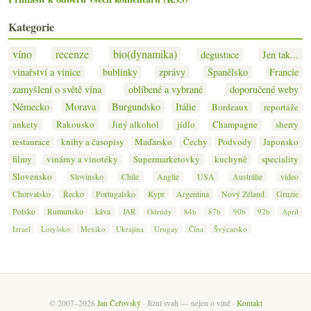
Kategorie
víno
recenze
bio(dynamika)
degustace
Jen tak...
vinařství a vinice
bublinky
zprávy
Španělsko
Francie
zamyšlení o světě vína
oblíbené a vybrané
doporučené weby
Německo
Morava
Burgundsko
Itálie
Bordeaux
reportáže
ankety
Rakousko
Jiný alkohol
jídlo
Champagne
sherry
restaurace
knihy a časopisy
Maďarsko
Čechy
Podvody
Japonsko
filmy
vinárny a vinotéky
Supermarketovky
kuchyně
speciality
Slovensko
Slovinsko
Chile
Anglie
USA
Austrálie
video
Chorvatsko
Řecko
Portugalsko
Kypr
Argentina
Nový Zéland
Gruzie
Polsko
Rumunsko
káva
JAR
Odrůdy
84b
87b
90b
92b
Apríl
Izrael
Lotyšsko
Mexiko
Ukrajina
Urugay
Čína
Švýcarsko
© 2007–2026
Jan Čeřovský
· Jižní svah — nejen o víně ·
Kontakt