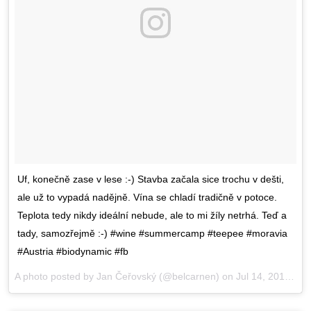
Uf, konečně zase v lese :-) Stavba začala sice trochu v dešti,
ale už to vypadá nadějně. Vína se chladí tradičně v potoce.
Teplota tedy nikdy ideální nebude, ale to mi žíly netrhá. Teď a
tady, samozřejmě :-) #wine #summercamp #teepee #moravia
#Austria #biodynamic #fb
A photo posted by Jan Čeřovský (@belcarnen) on
Jul 14, 2016 at 10:48am PDT