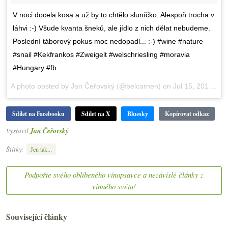
V noci docela kosa a už by to chtělo sluníčko. Alespoň trocha v
láhvi :-) Všude kvanta šneků, ale jídlo z nich dělat nebudeme.
Poslední táborový pokus moc nedopadl... :-) #wine #nature
#snail #Kekfrankos #Zweigelt #welschriesling #moravia
#Hungary #fb
A photo posted by Jan Čeřovský (@belcarnen) on
Jul 15, 2016 at 2:17am PDT
Sdílet na Facebooku
Sdílet na X
Bluesky
Kopírovat odkaz
Vystavil
Jan Čeřovský
Štítky:
Jen tak...
Podpořte svého oblíbeného vínopsavce a nezávislé články z
vinného světa!
Související články