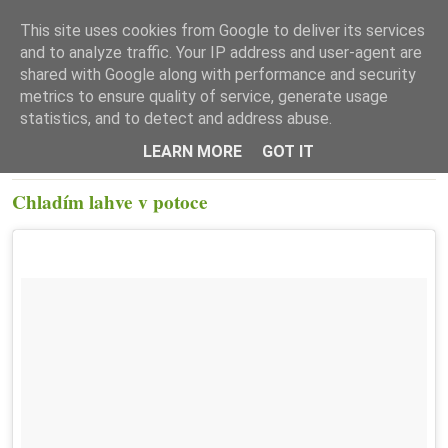
This site uses cookies from Google to deliver its services
and to analyze traffic. Your IP address and user-agent are
shared with Google along with performance and security
metrics to ensure quality of service, generate usage
statistics, and to detect and address abuse.
☰ Menu
LEARN MORE
GOT IT
PÁTEK 15. ČERVENCE 2016
Chladím lahve v potoce