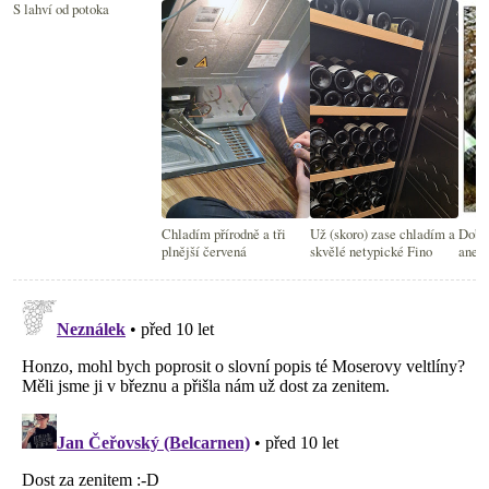
S lahví od potoka
Chladím přírodně a tři
Už (skoro) zase chladím a
Dobrá
plnější červená
skvělé netypické Fino
aneb 