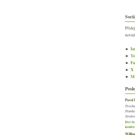
Sociá
Přide
novin
►
In
►
Yo
►
Fa
►
X 
►
Ma
Posl
Pavel
Trochu
Franko
Streko
Dvě fr
konfer
Willi