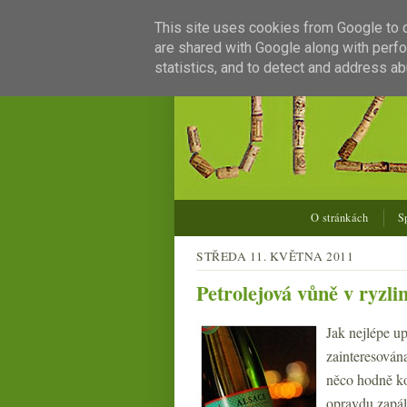
This site uses cookies from Google to de
are shared with Google along with perfo
statistics, and to detect and address ab
O stránkách
S
STŘEDA 11. KVĚTNA 2011
Petrolejová vůně v ryzl
Jak nejlépe u
zainteresován
něco hodně ko
opravdu zapál