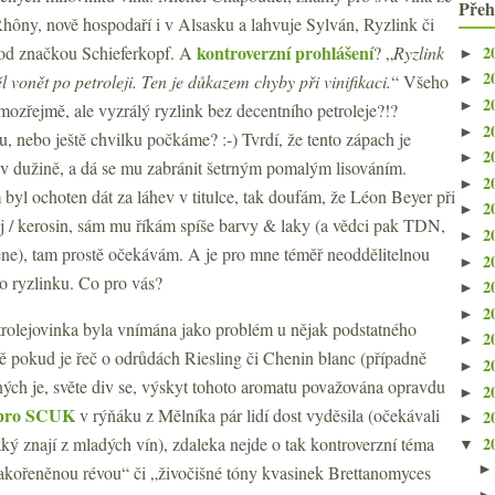
Přeh
hôny, nově hospodaří i v Alsasku a lahvuje Sylván, Ryzlink či
kontroverzní prohlášení
2
od značkou Schieferkopf. A
? „
Ryzlink
►
2
 vonět po petroleji. Ten je důkazem chyby při vinifikaci.
“ Všeho
►
2
►
mozřejmě, ale vyzrálý ryzlink bez decentního petroleje?!?
2
►
 nebo ještě chvilku počkáme? :-) Tvrdí, že tento zápach je
2
►
v dužině, a dá se mu zabránit šetrným pomalým lisováním.
2
►
yl ochoten dát za láhev v titulce, tak doufám, že Léon Beyer při
2
►
olej / kerosin, sám mu říkám spíše barvy & laky (a vědci pak TDN,
2
►
ene), tam prostě očekávám. A je pro mne téměř neoddělitelnou
2
►
o ryzlinku. Co pro vás?
2
►
2
►
etrolejovinka byla vnímána jako problém u nějak podstatného
2
►
 pokud je řeč o odrůdách Riesling či Chenin blanc (případně
2
►
iných je, světe div se, výskyt tohoto aromatu považována opravdu
2
►
 pro SCUK
v rýňáku z Mělníka pár lidí dost vyděsila (očekávali
2
►
2
aký znají z mladých vín), zdaleka nejde o tak kontroverzní téma
▼
akořeněnou révou“ či „živočišné tóny kvasinek Brettanomyces