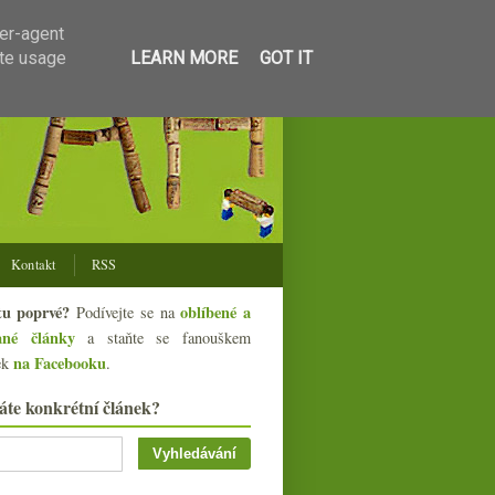
ser-agent
ate usage
LEARN MORE
GOT IT
Kontakt
RSS
tu poprvé?
oblíbené a
Podívejte se na
ané články
a staňte se fanouškem
na Facebooku
ek
.
áte konkrétní článek?