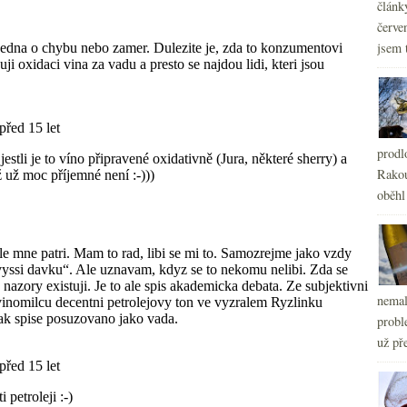
článk
červe
jsem 
prodl
Rakou
oběhl
nemal
probl
už pře