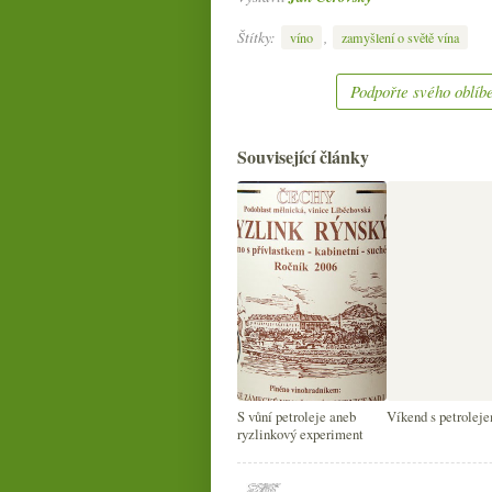
Štítky:
,
víno
zamyšlení o světě vína
Podpořte svého oblíbe
Související články
S vůní petroleje aneb
Víkend s petrolej
ryzlinkový experiment