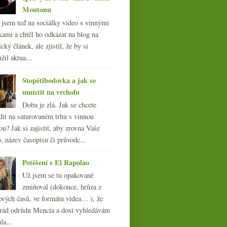
Moutonu
l jsem teď na sociálky video s vinnými
kami a chtěl ho odkázat na blog na
cký článek, ale zjistil, že by si
žil aktua...
Stopětibodovka a jak se
umístit na vrcholu
Doba je zlá. Jak se chcete
dit na saturovaném trhu s vinnou
ou? Jak si zajistit, aby zrovna Vaše
, název časopisu či průvodc...
Potěšení s El Rapolao
Už jsem se tu opakovaně
zmiňoval (dokonce, hrůza z
ových časů, ve formátu videa… ), že
ád odrůdu Mencía a dost vyhledávám
la...