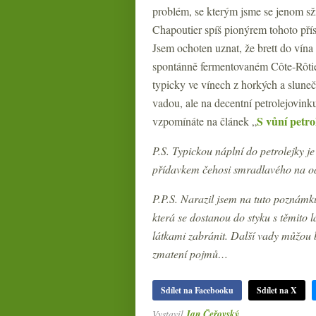
problém, se kterým jsme se jenom sži
Chapoutier spíš pionýrem tohoto přís
Jsem ochoten uznat, že brett do vína
spontánně fermentovaném Côte-Rôtie 
typicky ve vínech z horkých a slune
vadou, ale na decentní petrolejovin
S vůní petro
vzpomínáte na článek „
P.S. Typickou náplní do petrolejky je
přídavkem čehosi smradlavého na odp
P.P.S. Narazil jsem na tuto poznámku
která se dostanou do styku s těmito l
látkami zabránit. Další vady můžou 
zmatení pojmů…
Sdílet na Facebooku
Sdílet na X
Vystavil
Jan Čeřovský