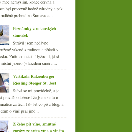
y moc nemyslím, konec června a
nce byl pracovně hodně náročný a pak
tradičně prchnul na Šumavu a...
Poznámky z rakouských
sámošek
Strávil jsem nedávno
oužený víkend s rodinou a přáteli v
sku. Zatímco ostatní lyžovali, já si
 místní jezero (v každém směru ...
Vertikála Ratzenberger
Riesling Steeger St. Jost
Stává se mi pravidelně, a je
á pravděpodobnost že jsem se tu o
ematice za těch 18+ let co píšu blog, a
dtím o víně psal jind...
Z čeho pít víno, smutné
zprávy ze světa vína a viněta