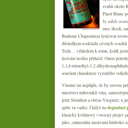
svahů okolo R
Pinot Blanc p
by nikdy neměl
moc škodí, sa
Budeme Chapoutiera lynčovat rovnou,
důsledkem rozkladu cévních svazků 
Teda… vzhledem k tomu, kolik jsem b
lisování trošku přitlačil. Onen petr
1,1,6-trimethyl-1,2-dihydronaphthal
součástí charakteru vyzrálého velkéh
Vlastně mi nepřijde, že by zrovna p
množství milovníků vína, samozřejmě
ještě Sémillon a občas Viognier; u j
degustaci
spíše za vadu). I když na
klasický květinový / ovocný projev j
jako „mineralita nasávaná hluboko z