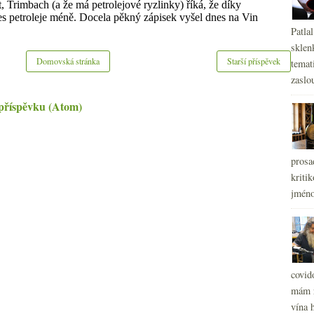
Patla
sklen
Domovská stránka
Starší příspěvek
temati
zaslou
příspěvku (Atom)
prosa
kritik
jméno
covid
mám r
vína h