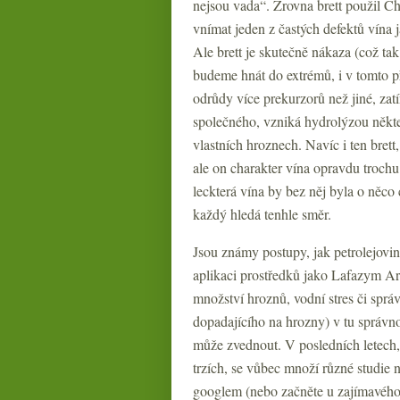
nejsou vada“. Zrovna brett použil Ch
vnímat jeden z častých defektů vína 
Ale brett je skutečně nákaza (což ta
budeme hnát do extrémů, i v tomto př
odrůdy více prekurzorů než jiné, za
společného, vzniká hydrolýzou někte
vlastních hroznech. Navíc i ten bre
ale on charakter vína opravdu trochu 
leckterá vína by bez něj byla o něco
každý hledá tenhle směr.
Jsou známy postupy, jak petrolejovi
aplikaci prostředků jako Lafazym A
množství hroznů, vodní stres či správ
dopadajícího na hrozny) v tu správ
může zvednout. V posledních letech,
trzích, se vůbec množí různé studie na
googlem (nebo začněte u zajímavéh