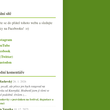
lní sítě
jte se do přátel tohoto webu a sledujte
ky na Facebooku! :o)
stagram
uTube
cebook
(Twitter)
stodon
ední komentáře
 Raclavský
26. 1. 2026
 pozdě, ale přece jen bych reagoval na
vku od Kasnyiků. Hodnotil jsem ji vloni ve
vě podobně. Ovšem z…
ankovky s pozvánkou na festival, degustace a
enci
am Vaverka
10. 12. 2025