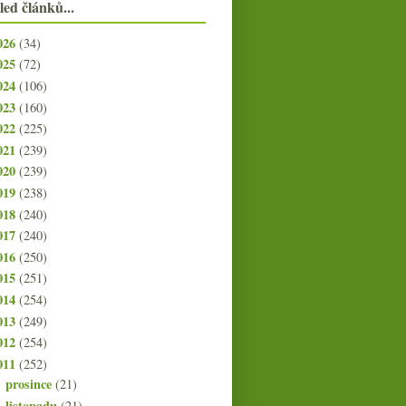
led článků...
026
(34)
025
(72)
024
(106)
023
(160)
022
(225)
021
(239)
020
(239)
019
(238)
018
(240)
017
(240)
016
(250)
015
(251)
014
(254)
013
(249)
012
(254)
011
(252)
prosince
(21)
►
listopadu
(21)
►