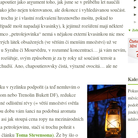
apoutier jako argument toho, jak jsme se v průběhu let naučili
jako jeho nejen tolerovanou, ale dokonce i vyhledávanou součást.
k trochu je i vlastní rozkvašení hroznového moštu, pokud to
ípadě mošt napadají kvasinky), k jejímuž rozšíření mají některé
▼ Zobr
tímco „petrolejovinka“ nemá s nějakou externí kvasinkou nic moc
rých látek obsažených (ve větším či menším množství) už ve
tt, u Syrahu či Mourvèdru, v rozumné koncentraci… já vám nevím,
rozšiřuje, svým způsobem je za ty roky už součástí terroir a
 chudší. Ano, chapoutierovsky čistá, výrazně ovocitá… ale ne
Kale
nku v ryzlinku podpořit (a teď nemluvím o
Poku
rom nebo Trenolin Bukett DF), redukce
měs
né odlistění révy (= větší množství světla
podo
nou dobu vám šanci na podobná aromata
jind
 asi jak stoupá cena ropy na mezinárodních
událo
 petrolejovinu, stačí si trochu pohrát s
Toma Stevensona)
o článku
. Že by šlo o