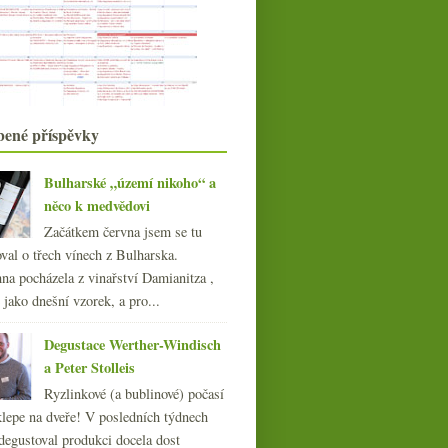
vína by ideálně m...
Nepříliš růžový Svět piva aneb
slevomor
Poznámky k Champagne Billecart-
Salmon
Morava vhodná k žehlení
bené příspěvky
Mikulov a Modré hory – dvě nová
moravská VOC
Přehlídka německých vín – ryzlinky,
Bulharské „území nikoho“ a
pinoty i neček...
něco k medvědovi
Petrolejová vůně v ryzlinku je…
Začátkem června jsem se tu
chyba?!?
val o třech vínech z Bulharska.
Valtické vinné trhy a Café Fara ve
zkratce
na pocházela z vinařství Damianitza ,
Certifikované čmuchání a chutnání
ě jako dnešní vzorek, a pro...
ve Valticích
Mrazy likvidující vinice, James
Degustace Werther-Windisch
Suckling pod palbo...
a Peter Stolleis
Chřestové chutě v Proseccu
Ryzlinkové (a bublinové) počasí
Výsledky ankety „Jakou vodu
nejčastěji pijete k ví...
klepe na dveře! V posledních týdnech
Mladé Bordeaux na pití a divoký
degustoval produkci docela dost