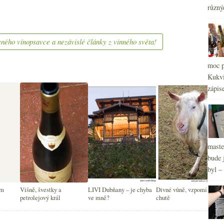
různý
ného vínopsavce a nezávislé články z vinného světa!
moc p
Kukvi
2
►
zápis
2
►
2
►
2
►
maste
bude 
byl –
em
Višně, švestky a
LIVI Dubňany – je chyba
Divné vůně, vzpomínkové
petrolejový král
ve mně?
chutě