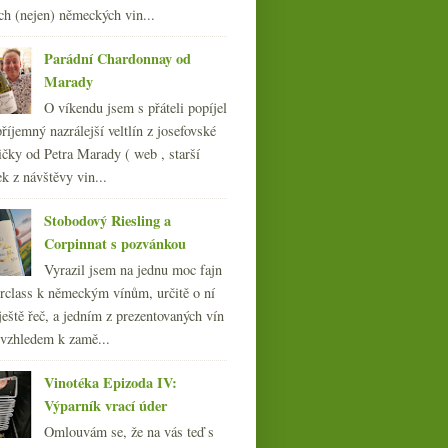
červený Mazel
ch (nejen) německých vin...
Na tvaru skla záleží s Maximilianem
Riedelem
Parádní Chardonnay od
dubna
(20)
►
Marady
března
(23)
►
O víkendu jsem s přáteli popíjel
února
(20)
►
říjemný nazrálejší veltlín z josefovské
ledna
(21)
►
čky od Petra Marady ( web , starší
010
(249)
ek z návštěvy vin...
009
(249)
Stobodový Riesling a
008
(270)
Corpinnat s pozvánkou
007
(108)
Vyrazil jsem na jednu moc fajn
rclass k německým vínům, určitě o ní
ještě řeč, a jedním z prezentovaných vín
 vzhledem k zamě...
Tmavě rudá barva,
Vinotéka Epizoda IV:
výrazná vůně…
Výparník vrací úder
Omlouvám se, že na vás teď s