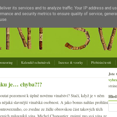
liver its services and to analyze traffic. Your IP address and u
rmance and security metrics to ensure quality of service, gener
use.
ponzoring
Kalendář ochutnávek
Inzerce & vzorky
Přebírání textů
Jste 
vybr
inku je… chyba?!?
strán
poutat pozornost k úplně novému vinařství? Stačí, když je v něm
Hled
a nějaká slavnější vinařská osobnost. A jako bonus nahlas prohlásí
ntroverzního, co zvedne ze židle obrovskou část takových těch
ených milovníků vína. Michel Chapoutier, známý pro svá vína ze