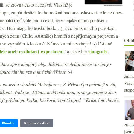
li, se zrovna často neozývá. Vlastně je
tupu, za pár desítek let ho možná budeme oslavovat. Ale ne dnes.
 nepatří (byť stále budu čekat, že v nějakém tom poctivém
či Hermitage ho trošku bude…), a že příliš mnoho petroleje,
čných zemí (Chile, Austrálie) hraničí s nepříjemným projevem a
Oblí
ku ve vyzrálém Alsasku či Německu mi nesahejte! :-) Ostatně
leje aneb ryzlinkový experiment
vínografy
“ a následné
?
 dnes spíše lampový olej, dokonce se dělají různé varianty s
uzování hmyzu a jiné zhůvěřilosti :-)
zmiňo
Všech
 na webu vinařství Metroflora: „8. Příchuť po petroleji u vín,
stejn
átkami. Vada se většinou nedá odstranit, proto je nutné styku s
být příchuť po korku, kouřová, zemitá apod.“ Krásné míchání a
Bluesky
Kopírovat odkaz
zase 
jsem 