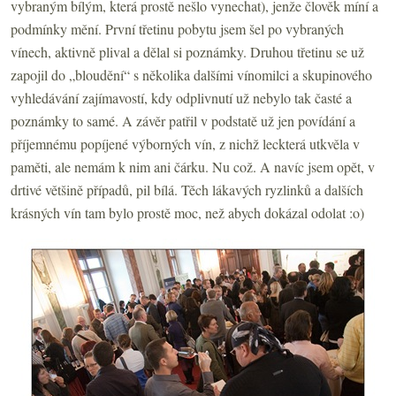
vybraným bílým, která prostě nešlo vynechat), jenže člověk míní a
podmínky mění. První třetinu pobytu jsem šel po vybraných
vínech, aktivně plival a dělal si poznámky. Druhou třetinu se už
zapojil do „bloudění“ s několika dalšími vínomilci a skupinového
vyhledávání zajímavostí, kdy odplivnutí už nebylo tak časté a
poznámky to samé. A závěr patřil v podstatě už jen povídání a
příjemnému popíjené výborných vín, z nichž leckterá utkvěla v
paměti, ale nemám k nim ani čárku. Nu což. A navíc jsem opět, v
drtivé většině případů, pil bílá. Těch lákavých ryzlinků a dalších
krásných vín tam bylo prostě moc, než abych dokázal odolat :o)