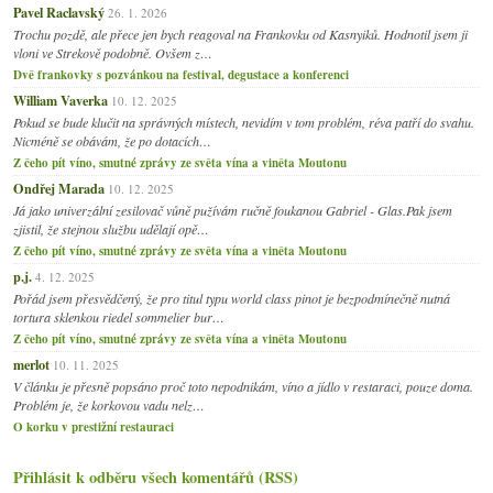
Pavel Raclavský
26. 1. 2026
Trochu pozdě, ale přece jen bych reagoval na Frankovku od Kasnyiků. Hodnotil jsem ji
vloni ve Strekově podobně. Ovšem z…
Dvě frankovky s pozvánkou na festival, degustace a konferenci
William Vaverka
10. 12. 2025
Pokud se bude klučit na správných místech, nevidím v tom problém, réva patří do svahu.
Nicméně se obávám, že po dotacích…
Z čeho pít víno, smutné zprávy ze světa vína a viněta Moutonu
Ondřej Marada
10. 12. 2025
Já jako univerzální zesilovač vůně pužívám ručně foukanou Gabriel - Glas.Pak jsem
zjistil, že stejnou službu udělají opě…
Z čeho pít víno, smutné zprávy ze světa vína a viněta Moutonu
p.j.
4. 12. 2025
Pořád jsem přesvědčený, že pro titul typu world class pinot je bezpodmínečně nutná
tortura sklenkou riedel sommelier bur…
Z čeho pít víno, smutné zprávy ze světa vína a viněta Moutonu
merlot
10. 11. 2025
V článku je přesně popsáno proč toto nepodnikám, víno a jídlo v restaraci, pouze doma.
Problém je, že korkovou vadu nelz…
O korku v prestižní restauraci
Přihlásit k odběru všech komentářů (RSS)