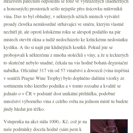
mrazivém pátečním odpolední se totiž ve vyhrazených (nádherných
a honosných) prostorách sešlo nejspíše přes tisícovku milovníků
vína. Dav to byl obludný, v některých užších místech vytvářel
proudy člověka nemilosrdně strhávající ve směru, kterým vlastně
nechtěl jít, ale oproti loňskému roku se alespoň podařilo na pár
místech otevřít okna a tudíž nedocházelo ke kritickému nedostatku
kyslíku. A šlo si najít pár klidnějších koutků. Pokud jste se
probojovali k některému z mnoha stolečků s víny, a že u leckterých
to skutečně nebylo snadné, čekala na vás hodně bohatá degustační
nabídka. Oficiálně 317 vín od 57 vinařství a dovozců (vína úspěšná
v soutěži Prague Wine Trophy) bylo doplněno dalšími vzorky ze
sortimentu toho kterého podniku a v tomto rozsahu a kvalitě se
jednalo o v ČR v podstatě dost unikátní přehlídku, podobné
množství výborného vína z celého světa na jednom místě tu budete
jindy hledat jen těžko.
Vstupenka na akci stála 1000,- Kč, což je na
naše podmínky docela hodně (sám jsem k