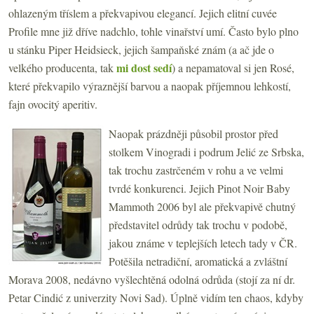
ohlazeným tříslem a překvapivou elegancí. Jejich elitní cuvée
Profile mne již dříve nadchlo, tohle vinařství umí. Často bylo plno
u stánku Piper Heidsieck, jejich šampaňské znám (a ač jde o
mi dost sedí
velkého producenta, tak
) a nepamatoval si jen Rosé,
které překvapilo výraznější barvou a naopak příjemnou lehkostí,
fajn ovocitý aperitiv.
Naopak prázdněji působil prostor před
stolkem Vinogradi i podrum Jelić ze Srbska,
tak trochu zastrčeném v rohu a ve velmi
tvrdé konkurenci. Jejich Pinot Noir Baby
Mammoth 2006 byl ale překvapivě chutný
představitel odrůdy tak trochu v podobě,
jakou známe v teplejších letech tady v ČR.
Potěšila netradiční, aromatická a zvláštní
Morava 2008, nedávno vyšlechtěná odolná odrůda (stojí za ní dr.
Petar Cindić z univerzity Novi Sad). Úplně vidím ten chaos, kdyby