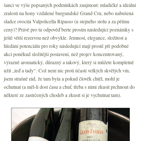
šanci ve výše popsaných podmínkách zaujmout: mladičké a ideální
zralosti na hony vzdálené burgundské Grand Cru, nebo nabušená
sladce ovocitá Valpolicella Ripasso (u stejného stolu a za pětinu
ceny)? Právě pro tu odpověď berte prosím následující poznámky s
ještě větší rezervou než obvykle. Jemnost, elegance, složitost a
hledání potenciálu pro roky následující mají prostě při podobné
akci poněkud složitější postavení, než projev koncentrovaný,
výrazně aromatický, důrazný a takový, který si můžete kompletně
užit „teď a tady“. Což není nic proti účasti velkých skvělých vín,
jsem strašně rád, že tam byla a pokud člověk chtěl, mohl je
ochutnat (a měl-li dost času a chuť, třeba s nimi zkusit prchnout do
některé ze zastrčených chodeb a zkusit si je vychutnat tam).