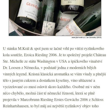
U stánku M.Král & spol jsem se lačně vrhl po vítězi ryzlinkového
kola soutěže, Eroica Riesling 2006. Je to společný projekt Château
Ste. Michelle ze státu Washington v USA a špičkového vinařství
Dr. Loosen z Německa, v podstatě jedna z moderních bílých
vinných legend. Krásná klasická aromatika se vším všudy a plnější
tělo s jasným cukrem a dostatkem kyseliny, víno uhlazené a
vycizelované co musí oslovit skoro každého. Osobně mi v něm
něco chybělo, možná část té německé říznosti, která se plně
projevila v Marcobrunn Riesling Erstes Gewächs 2006 z Schloss
Reinhartshausen, to byl můj asi největší ryzlinkový objev toho