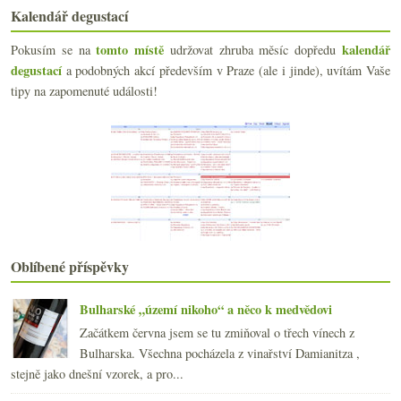
Kalendář degustací
ledna
(20)
▼
Výsledky ankety „Nejčastěji piji vína z následujíc...
tomto místě
kalendář
Pokusím se na
udržovat zhruba měsíc dopředu
André a netypická červená směska z Moravy
degustací
a podobných akcí především v Praze (ale i jinde), uvítám Vaše
Domaine Weinbach (nejen) pro fotografy
tipy na zapomenuté události!
Maďarský desetiboj ve Viničním altánu
Galadegustace Prague Wine Weeku 2010
Biobedýnková slast sladké řepy
Nový Salon vín, hudba, ostrov Sark a útrata v UK
Kyselý králíček Burgundska 2008
Frankovka z Villány
Težká hlava z těžkých lahví
Výsledky ankety „Když bublinky tak nejraději...“
Jeden ryzlink tichý a druhý bublavý
Oblíbené příspěvky
O očekávání, náladách a placebo efektu
Chorvatské víno zaslané na rozbor
Zapomenuté poklady české kuchyně s kancem
Bulharské „území nikoho“ a něco k medvědovi
Jak dopadne pražský týden plný vína?
Začátkem června jsem se tu zmiňoval o třech vínech z
Chutné burgundské a moravská frankovka
Bulharska. Všechna pocházela z vinařství Damianitza ,
Osobnost desetiletí, prodejní automat a grafy
stejně jako dnešní vzorek, a pro...
Vánoce s veltlínem ze starých keřů