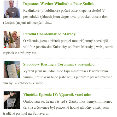
Zpráva ze zasněžené Grébovky
Degustace Werther-Windisch a Peter Stolleis
2009
(249)
►
Ryzlinkové (a bublinové) počasí zase klepe na dveře! V
2008
(270)
►
posledních týdnech jsem degustoval produkci docela dost
2007
(108)
►
různých (nejen) německých vin...
Parádní Chardonnay od Marady
O víkendu jsem s přáteli popíjel moc příjemný nazrálejší
veltlín z josefovské Kukvičky od Petra Marady ( web , starší
zápisek z návštěvy vin...
Stobodový Riesling a Corpinnat s pozvánkou
Vyrazil jsem na jednu moc fajn masterclass k německým
vínům, určitě o ní bude ještě řeč, a jedním z prezentovaných
vín byl – vzhledem k zamě...
Vinotéka Epizoda IV: Výparník vrací úder
Omlouvám se, že na vás teď s články moc nemyslím, konec
června a července byl pracovně hodně náročný a pak jsem
tradičně prchnul na Šumavu a...