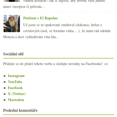
vinnou kritikou? Jak si zajistit, aby zrovna Vaše jméno,
název časopisu či průvodc...
Potěšení s El Rapolao
Už jsem se tu opakovaně zmiňoval (dokonce, hrůza z
covidových časů, ve formátu videa… ), že mám rád odrůdu
Mencía a dost vyhledávám vína hla...
Sociální sítě
Přidejte se do přátel tohoto webu a sledujte novinky na Facebooku! :o)
►
Instagram
►
YouTube
►
Facebook
►
X (Twitter)
►
Mastodon
Poslední komentáře