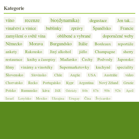
Kategorie
víno
recenze
bio(dynamika)
degustace
Jen tak...
vinařství a vinice
bublinky
zprávy
Španělsko
Francie
zamyšlení o světě vína
oblíbené a vybrané
doporučené weby
Německo
Morava
Burgundsko
Itálie
Bordeaux
reportáže
ankety
Rakousko
Jiný alkohol
jídlo
Champagne
sherry
restaurace
knihy a časopisy
Maďarsko
Čechy
Podvody
Japonsko
filmy
vinárny a vinotéky
Supermarketovky
kuchyně
speciality
Slovensko
Slovinsko
Chile
Anglie
USA
Austrálie
video
Chorvatsko
Řecko
Portugalsko
Kypr
Argentina
Nový Zéland
Gruzie
Polsko
Rumunsko
káva
JAR
Odrůdy
84b
87b
90b
92b
Apríl
Izrael
Lotyšsko
Mexiko
Ukrajina
Urugay
Čína
Švýcarsko
© 2007–2026
Jan Čeřovský
· Jižní svah — nejen o víně ·
Kontakt