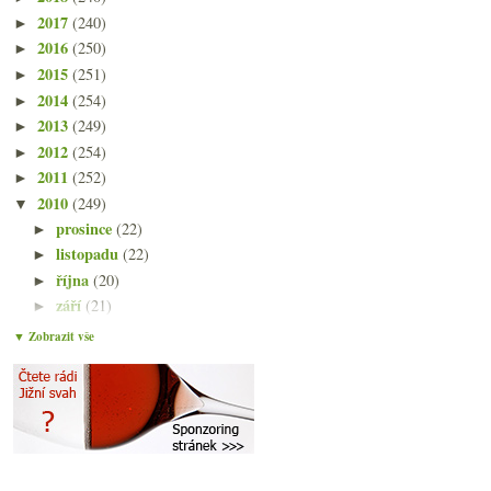
2017
(240)
►
2016
(250)
►
2015
(251)
►
2014
(254)
►
2013
(249)
►
2012
(254)
►
2011
(252)
►
2010
(249)
▼
prosince
(22)
►
listopadu
(22)
►
října
(20)
►
září
(21)
►
srpna
(22)
►
▼ Zobrazit vše
července
(14)
►
června
(22)
►
května
(21)
►
dubna
(21)
►
března
(24)
►
února
(20)
►