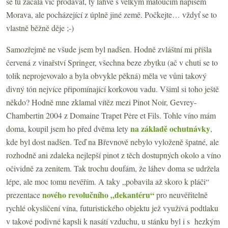
se tu začala víc prodávat, ty lahve s velkým matoucím nápisem
Morava, ale pocházející z úplně jiné země. Počkejte… vždyť se to
vlastně běžně děje ;-)
Samozřejmě ne všude jsem byl nadšen. Hodně zvláštní mi přišla
červená z vinařství Springer, všechna beze zbytku (ač v chuti se to
tolik neprojevovalo a byla obvykle pěkná) měla ve vůni takový
divný tón nejvíce připomínající korkovou vadu. Všiml si toho ještě
někdo? Hodně mne zklamal vítěz mezi Pinot Noir, Gevrey-
Chambertin 2004 z Domaine Trapet Pėre et Fils. Tohle víno mám
na základě ochutnávky
doma, koupil jsem ho před dvěma lety
,
kde byl dost nadšen. Teď na Břevnově nebylo vyloženě špatné, ale
rozhodně ani zdaleka nejlepší pinot z těch dostupných okolo a víno
očividně za zenitem. Tak trochu doufám, že láhev doma se udržela
lépe, ale moc tomu nevěřím. A taky „pobavila až skoro k pláči“
nového revolučního „dekantéru“
prezentace
pro neuvěřitelně
rychlé okysličení vína, futuristického objektu jež využívá podtlaku
v takové podivné kapsli k nasátí vzduchu, u stánku byl i s hezkým