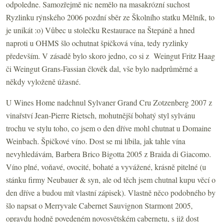
odpoledne. Samozřejmě nic nemělo na masakrózní suchost
Ryzlinku rýnského 2006 pozdní sběr ze Školního statku Mělník, to
je unikát :o) Vůbec u stolečku Restaurace na Štepáně a hned
naproti u OHMS šlo ochutnat špičková vína, tedy ryzlinky
především. V zásadě bylo skoro jedno, co si z Weingut Fritz Haag
či Weingut Grans-Fassian člověk dal, vše bylo nadprůměrné a
někdy vyloženě úžasné.
U Wines Home nadchnul Sylvaner Grand Cru Zotzenberg 2007 z
vinařství Jean-Pierre Rietsch, mohutnější bohatý styl sylvánu
trochu ve stylu toho, co jsem o den dříve mohl chutnat u Domaine
Weinbach. Špičkové víno. Dost se mi líbila, jak tahle vína
nevyhledávám, Barbera Brico Bigotta 2005 z Braida di Giacomo.
Víno plné, voňavé, ovocité, bohaté a vyvážené, krásně pitelné (u
stánku firmy Neubauer & syn, ale od těch jsem chutnal kupu věcí o
den dříve a budou mít vlastní zápisek). Vlastně něco podobného by
šlo napsat o Merryvale Cabernet Sauvignon Starmont 2005,
opravdu hodně povedeném novosvětském cabernetu, s již dost