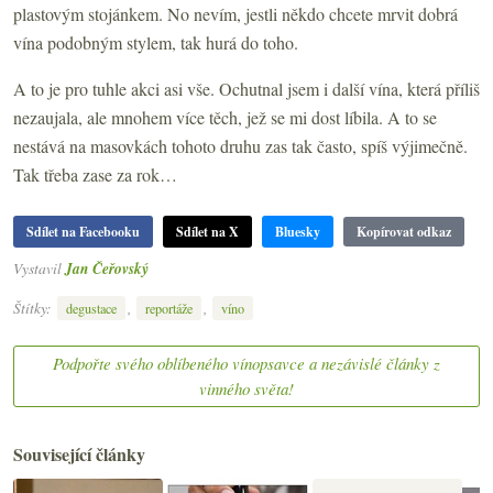
plastovým stojánkem. No nevím, jestli někdo chcete mrvit dobrá
vína podobným stylem, tak hurá do toho.
A to je pro tuhle akci asi vše. Ochutnal jsem i další vína, která příliš
nezaujala, ale mnohem více těch, jež se mi dost líbila. A to se
nestává na masovkách tohoto druhu zas tak často, spíš výjimečně.
Tak třeba zase za rok…
Sdílet na Facebooku
Sdílet na X
Bluesky
Kopírovat odkaz
Vystavil
Jan Čeřovský
Štítky:
,
,
degustace
reportáže
víno
Podpořte svého oblíbeného vínopsavce a nezávislé články z
vinného světa!
Související články