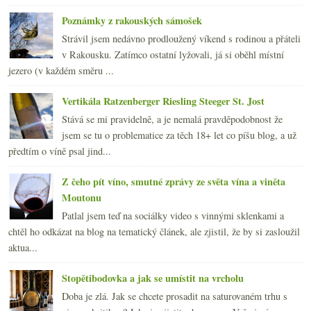
Poznámky z rakouských sámošek
Strávil jsem nedávno prodloužený víkend s rodinou a přáteli
v Rakousku. Zatímco ostatní lyžovali, já si oběhl místní
jezero (v každém směru ...
Vertikála Ratzenberger Riesling Steeger St. Jost
Stává se mi pravidelně, a je nemalá pravděpodobnost že
jsem se tu o problematice za těch 18+ let co píšu blog, a už
předtím o víně psal jind...
Z čeho pít víno, smutné zprávy ze světa vína a viněta
Moutonu
Patlal jsem teď na sociálky video s vinnými sklenkami a
chtěl ho odkázat na blog na tematický článek, ale zjistil, že by si zasloužil
aktua...
Stopětibodovka a jak se umístit na vrcholu
Doba je zlá. Jak se chcete prosadit na saturovaném trhu s