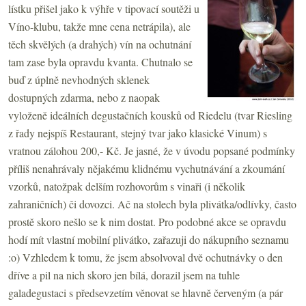
lístku přišel jako k výhře v tipovací soutěži u
Víno-klubu, takže mne cena netrápila), ale
těch skvělých (a drahých) vín na ochutnání
tam zase byla opravdu kvanta. Chutnalo se
buď z úplně nevhodných sklenek
dostupných zdarma, nebo z naopak
vyloženě ideálních degustačních kousků od Riedelu (tvar Riesling
z řady nejspíš Restaurant, stejný tvar jako klasické Vinum) s
vratnou zálohou 200,- Kč. Je jasné, že v úvodu popsané podmínky
příliš nenahrávaly nějakému klidnému vychutnávání a zkoumání
vzorků, natožpak delším rozhovorům s vinaři (i několik
zahraničních) či dovozci. Ač na stolech byla plivátka/odlívky, často
prostě skoro nešlo se k nim dostat. Pro podobné akce se opravdu
hodí mít vlastní mobilní plivátko, zařazuji do nákupního seznamu
:o) Vzhledem k tomu, že jsem absolvoval dvě ochutnávky o den
dříve a pil na nich skoro jen bílá, dorazil jsem na tuhle
galadegustaci s předsevzetím věnovat se hlavně červeným (a pár