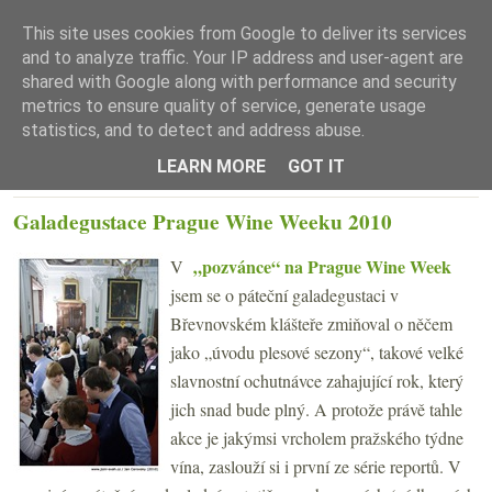
This site uses cookies from Google to deliver its services
and to analyze traffic. Your IP address and user-agent are
shared with Google along with performance and security
metrics to ensure quality of service, generate usage
statistics, and to detect and address abuse.
☰ Menu
LEARN MORE
GOT IT
PONDĚLÍ 25. LEDNA 2010
Galadegustace Prague Wine Weeku 2010
„pozvánce“ na Prague Wine Week
V
jsem se o páteční galadegustaci v
Břevnovském klášteře zmiňoval o něčem
jako „úvodu plesové sezony“, takové velké
slavnostní ochutnávce zahajující rok, který
jich snad bude plný. A protože právě tahle
akce je jakýmsi vrcholem pražského týdne
vína, zaslouží si i první ze série reportů. V