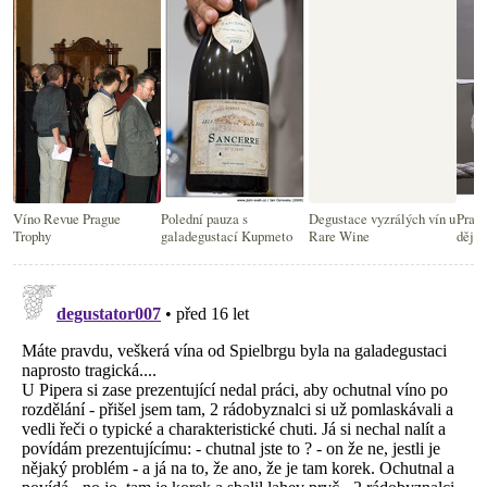
Víno Revue Prague
Polední pauza s
Degustace vyzrálých vín u
Pragu
Trophy
galadegustací Kupmeto
Rare Wine
dějst