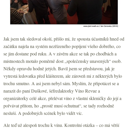
Jak jsem tak sledoval okolí, přišlo mi, že spousta účastníků hned od
začátku najela na systém nezřízeného popíjení všeho dobrého, co
se jim dostane pod ruku. A v závěru akce se tak po chodbách a
místnostech motalo poměrně dost „společensky unavených“ osob.
Někdy opravdu hodně jetých. Bavil jsem se představou, jak je
vytrestá ledovatka před klášterem, ale zároveň mi z některých bylo
trochu smutno. A asi jsem nebyl sám. Myslím, že připotácet se a
narazit do paní Duškové, šéfredaktorky Víno Revue a
organizátorky celé akce, přelévat víno z vlastní skleničky do její a
pořvávat přitom, ho „prostě musí ochutnat“, se tady rozhodně
nesluší. A podobných scének bylo vidět víc.
Ale teď už alespoň trochu k vínu. Kontrolní otázka – co má větší