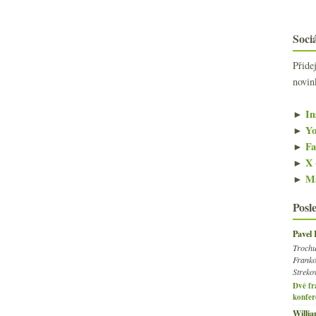
Sociá
Přide
novin
►
In
►
Yo
►
Fa
►
X 
►
Ma
Posl
Pavel
Trochu
Franko
Streko
Dvě fr
konfer
Willi