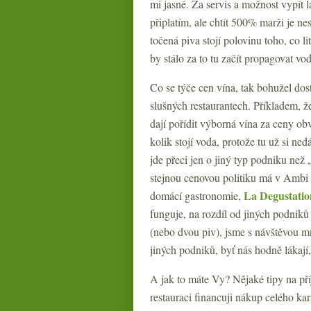
mi jasné. Za servis a možnost vypít 
připlatím, ale chtít 500% marži je n
točená piva stojí polovinu toho, co 
by stálo za to tu začít propagovat v
Co se týče cen vína, tak bohužel dos
slušných restaurantech. Příkladem, že
dají pořídit výborná vína za ceny ob
kolik stojí voda, protože tu už si n
jde přeci jen o jiný typ podniku než 
stejnou cenovou politiku má v Ambi
La Degustati
domácí gastronomie,
funguje, na rozdíl od jiných podniků
(nebo dvou piv), jsme s návštěvou m
jiných podniků, byť nás hodně lákají
A jak to máte Vy? Nějaké tipy na pří
restauraci financuji nákup celého kar