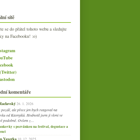
lní sítě
jte se do přátel tohoto webu a sledujte
ky na Facebooku! :o)
stagram
uTube
cebook
(Twitter)
stodon
ední komentáře
 Raclavský
26. 1. 2026
 pozdě, ale přece jen bych reagoval na
vku od Kasnyiků. Hodnotil jsem ji vloni ve
vě podobně. Ovšem z…
ankovky s pozvánkou na festival, degustace a
enci
am Vaverka
10. 12. 2025