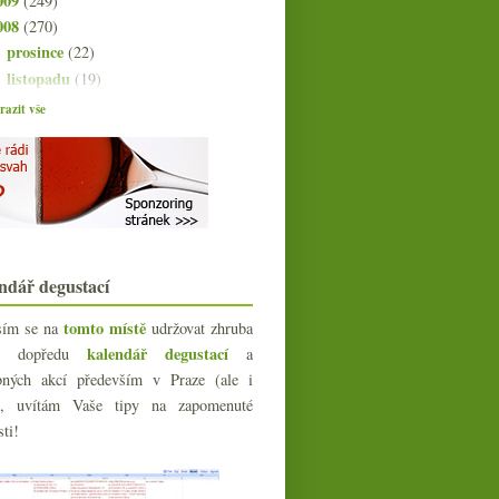
009
(249)
008
(270)
prosince
(22)
►
listopadu
(19)
►
října
(22)
►
azit vše
září
(24)
►
srpna
(21)
►
července
(23)
►
června
(25)
►
května
(24)
►
dubna
(23)
►
ndář degustací
března
(19)
►
února
(24)
►
tomto místě
sím se na
udržovat zhruba
ledna
(24)
▼
kalendář degustací
íc dopředu
a
Patriot X krát 6
bných akcí především v Praze (ale i
Jak jsem jedl bagetu
e), uvítám Vaše tipy na zapomenuté
Vinná fotosoutěž
sti!
Svátky jeleního plecka a mladé
Bordeaux
Degustace Azienda Agricola Roberto