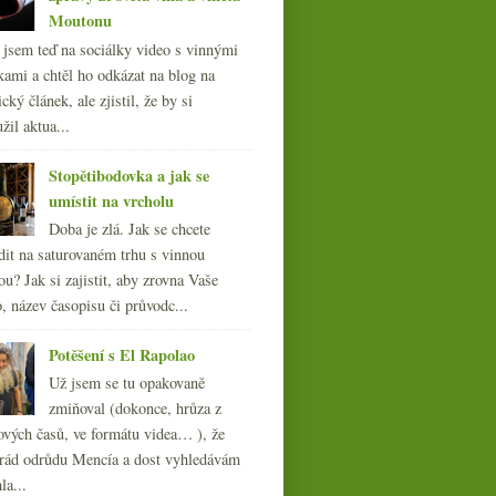
Moutonu
l jsem teď na sociálky video s vinnými
kami a chtěl ho odkázat na blog na
cký článek, ale zjistil, že by si
žil aktua...
Stopětibodovka a jak se
umístit na vrcholu
Doba je zlá. Jak se chcete
dit na saturovaném trhu s vinnou
ou? Jak si zajistit, aby zrovna Vaše
, název časopisu či průvodc...
Potěšení s El Rapolao
Už jsem se tu opakovaně
zmiňoval (dokonce, hrůza z
ových časů, ve formátu videa… ), že
ád odrůdu Mencía a dost vyhledávám
la...