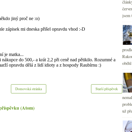
článk
červe
jsem 
prodl
Rakou
oběhl
Domovská stránka
Starší příspěvek
nemal
probl
příspěvku (Atom)
už pře