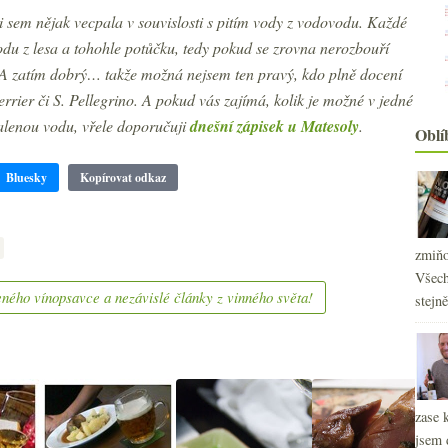
i sem nějak vecpala v souvislosti s pitím vody z vodovodu. Každé
vodu z lesa a tohohle potůčku, tedy pokud se zrovna nerozbouří
 zatím dobrý… takže možná nejsem ten pravý, kdo plně docení
Perrier či S. Pellegrino. A pokud vás zajímá, kolik je možné v jedné
balenou vodu, vřele doporučuji
dnešní zápisek u Matesoly
.
Oblí
Bluesky
Kopírovat odkaz
zmiňo
Všech
ného vínopsavce a nezávislé články z vinného světa!
stejn
zase 
jsem 