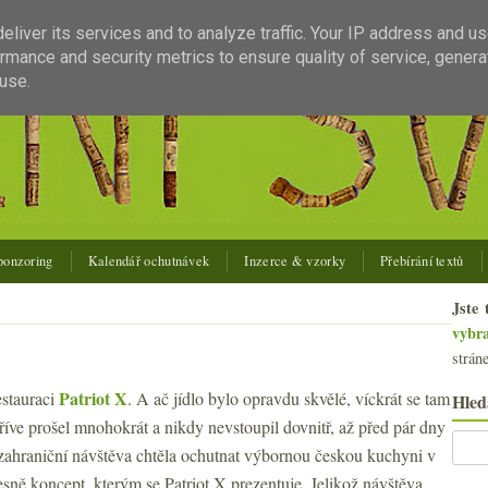
liver its services and to analyze traffic. Your IP address and u
rmance and security metrics to ensure quality of service, gener
use.
ponzoring
Kalendář ochutnávek
Inzerce & vzorky
Přebírání textů
Jste 
vybr
strán
Patriot X
estauraci
. A ač jídlo bylo opravdu skvělé, víckrát se tam
Hled
říve prošel mnohokrát a nikdy nevstoupil dovnitř, až před pár dny
, zahraniční návštěva chtěla ochutnat výbornou českou kuchyni v
sně koncept, kterým se Patriot X prezentuje. Jelikož návštěva