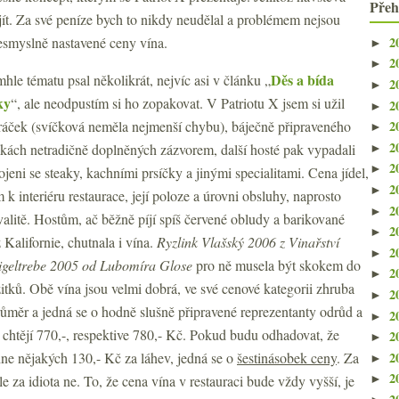
Přeh
ejít. Za své peníze bych to nikdy neudělal a problémem nejsou
2
nesmyslně nastavené ceny vína.
►
2
►
Děs a bída
hle tématu psal několikrát, nejvíc asi v článku „
2
►
ky
“, ale neodpustím si ho zopakovat. V Patriotu X jsem si užil
2
►
aráček (svíčková neměla nejmenší chybu), báječně připraveného
2
►
2
škách netradičně doplněných zázvorem, další hosté pak vypadali
►
2
►
eni se steaky, kachními prsíčky a jinými specialitami. Cena jídel,
2
►
m k interiéru restaurace, její poloze a úrovni obsluhy, naprosto
2
►
alitě. Hostům, ač běžně píjí spíš červené obludy a barikované
2
►
Kalifornie, chutnala i vína.
Ryzlink Vlašský 2006 z Vinařství
2
►
igeltrebe 2005 od Lubomíra Glose
pro ně musela být skokem do
2
►
tků. Obě vína jsou velmi dobrá, ve své cenové kategorii zhruba
2
►
měr a jedná se o hodně slušně připravené reprezentanty odrůd a
2
►
 chtějí 770,-, respektive 780,- Kč. Pokud budu odhadovat, že
2
►
2
hne nějakých 130,- Kč za láhev, jedná se o
šestinásobek ceny
. Za
►
2
ale za idiota ne. To, že cena vína v restauraci bude vždy vyšší, je
►