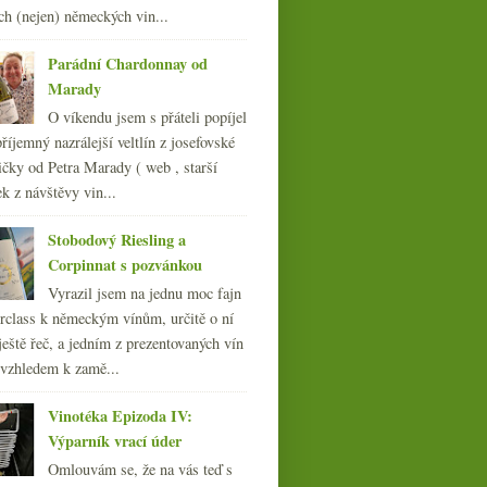
čerstvých ryb
ch (nejen) německých vin...
007
(108)
Parádní Chardonnay od
Marady
O víkendu jsem s přáteli popíjel
říjemný nazrálejší veltlín z josefovské
Café Savoy aneb
čky od Petra Marady ( web , starší
kavárenský Wiener
ek z návštěvy vin...
schnitzel
Stobodový Riesling a
Corpinnat s pozvánkou
Vyrazil jsem na jednu moc fajn
rclass k německým vínům, určitě o ní
ještě řeč, a jedním z prezentovaných vín
 vzhledem k zamě...
Vinotéka Epizoda IV:
Výparník vrací úder
Omlouvám se, že na vás teď s