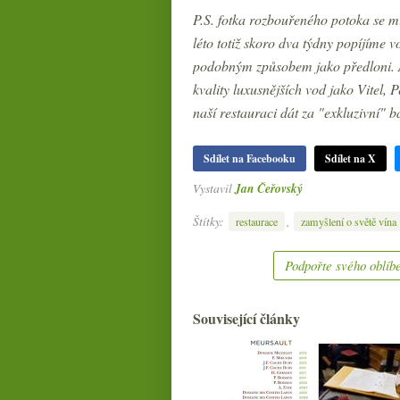
P.S. fotka rozbouřeného potoka se m
léto totiž skoro dva týdny popíjíme 
podobným způsobem jako předloni. A
kvality luxusnějších vod jako Vitel, 
naší restauraci dát za "exkluzivní" 
Sdílet na Facebooku
Sdílet na X
Vystavil
Jan Čeřovský
Štítky:
,
restaurace
zamyšlení o světě vína
Podpořte svého oblíbe
Související články