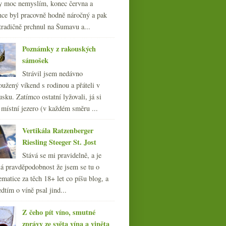
y moc nemyslím, konec června a
nce byl pracovně hodně náročný a pak
tradičně prchnul na Šumavu a...
Poznámky z rakouských
sámošek
Strávil jsem nedávno
oužený víkend s rodinou a přáteli v
sku. Zatímco ostatní lyžovali, já si
 místní jezero (v každém směru ...
Vertikála Ratzenberger
Riesling Steeger St. Jost
Stává se mi pravidelně, a je
á pravděpodobnost že jsem se tu o
ematice za těch 18+ let co píšu blog, a
dtím o víně psal jind...
Z čeho pít víno, smutné
zprávy ze světa vína a viněta