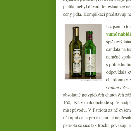
platila, nebyl důvod do restaurace n
ceny jídla. Komplikaci představují 
Už jsem o tom
vinné nabíd
špičkový tat
candáta na li
neméně spokoj
s přihlédnutí
odpovídala kv
chardonnky z 
Galant i Zwe
absolutně netypických chuťových záži
160,- Kč v maloobchodě spíše nadprů
míst původu. V Patriotu za ně ovšem
nákupní cena pro restauraci nepřesá
patriota se sice tak trochu považuji, 