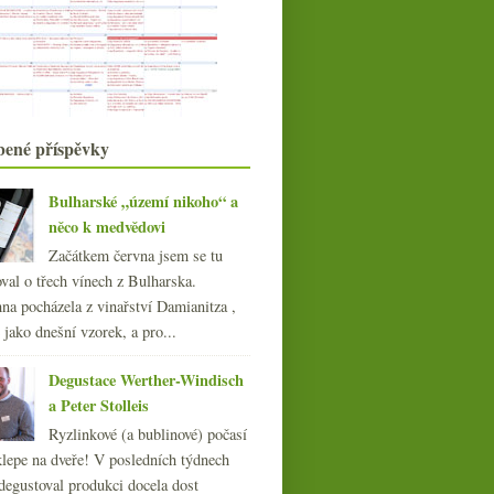
Voerzio
Výsledky ankety „Z fortifikovaných
vín si nejčastě...
Vinotéka U Vavrysů
Testování vlivu sklenky na víno
Víno Revue Prague Trophy
Druhá foodbloggerská degustace
bené příspěvky
Neznámý viník a Salon vín
Zdravotní bazalková polévka
Bulharské „území nikoho“ a
Neuburské 1999 z Weinperk
něco k medvědovi
Což takhle dát si špenát…
Začátkem června jsem se tu
Bachratá kyselá Ludmila
val o třech vínech z Bulharska.
Vinařství ve Středozemi
na pocházela z vinařství Damianitza ,
Degustační držák na víno
U Válků válejí!
ě jako dnešní vzorek, a pro...
Pinot-Chardonnay z Dobré Vinice
Vínomilcův pivní zápisek
Degustace Werther-Windisch
Château Talbot 2000
a Peter Stolleis
Citáty a průpovídky o víně
Ryzlinkové (a bublinové) počasí
Dvouminutový výběr z Bobulí
klepe na dveře! V posledních týdnech
Silvestrovské suši menu a problém
degustoval produkci docela dost