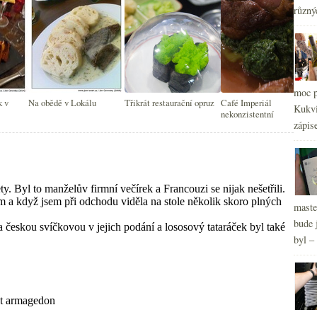
různý
2
►
moc p
k v
Na obědě v Lokálu
Třikrát restaurační opruz
Café Imperiál
Kukvi
nekonzistentní
zápis
maste
bude 
byl –