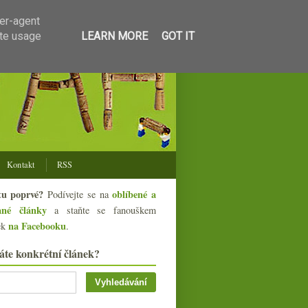
ser-agent
ate usage
LEARN MORE
GOT IT
Kontakt
RSS
tu poprvé?
oblíbené a
Podívejte se na
ané články
a staňte se fanouškem
na Facebooku
ek
.
áte konkrétní článek?