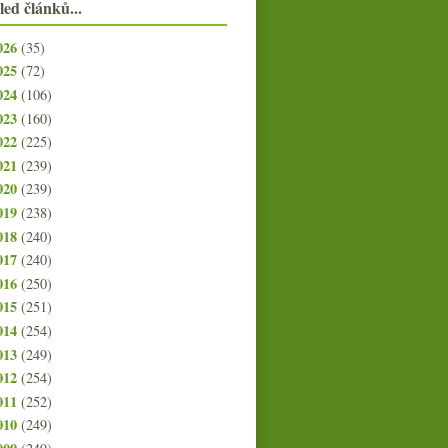
led článků...
026
(35)
025
(72)
024
(106)
023
(160)
022
(225)
021
(239)
020
(239)
019
(238)
018
(240)
017
(240)
016
(250)
015
(251)
014
(254)
013
(249)
012
(254)
011
(252)
010
(249)