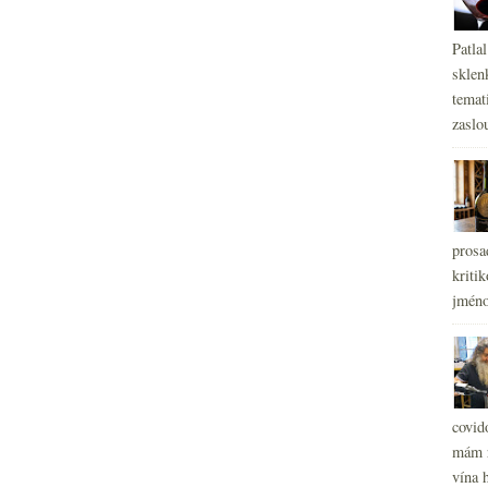
Patla
sklen
temati
zaslou
prosa
kritik
jméno
covid
mám r
vína h