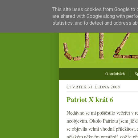
This site uses cookies from Google to de
are shared with Google along with perfo
statistics, and to detect and address ab
O stránkách
S
ČTVRTEK 31. LEDNA 2008
Patriot X krát 6
Nedávno se mi poštěstilo večeřet v r
neobjevím. Okolo Patriotu jsem již d
se objevila velmi vhodná příležitost
nějakém pěkném prostředí, což je pře