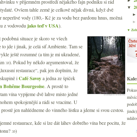
2
►
lahvinku v příjemném prostředí nějakého fajn podniku si rád
2
▼
estydaté. Ovšem tahle země je celkově nějak divná, když dvě
litr neperlivé vody (180,- Kč je za vodu bez pardonu hnus, možná
jako teď v USA
odu z vodovodu
).
▼ Zobr
t podobná situace je skoro ve všech
 to jde i jinak, je celá síť Ambiente. Tam se
vykle ještě rozumné (a tím je mi ukradené,
edám :o). Pokud by někdo argumentoval, že
„luxusní restaurace“, pak jen doplním, že
Café Savoy
 skupině i
a jedna ze špiček
Kale
on Bohême Bourgeoise
. A prostě to
Poku
 tam vína vypijeme dvě lahve místo jedné
měs
nohem spokojenější a rádi se vracíme. U
podo
, prostě jen nahlédneme do vinného lístku a jdeme si svou cestou.
jind
událo
jemné restaurace, kde si lze dát láhev dobrého vína bez pocitu, že
tonu? :o)