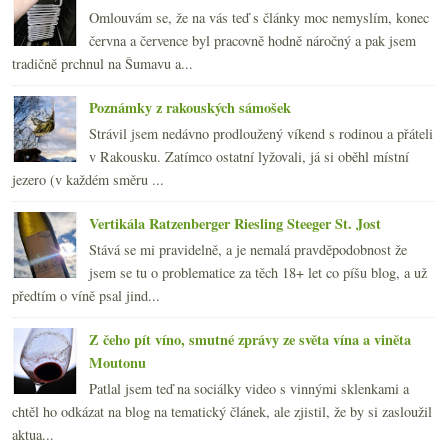
Omlouvám se, že na vás teď s články moc nemyslím, konec
června a července byl pracovně hodně náročný a pak jsem
tradičně prchnul na Šumavu a...
Poznámky z rakouských sámošek
Strávil jsem nedávno prodloužený víkend s rodinou a přáteli
v Rakousku. Zatímco ostatní lyžovali, já si oběhl místní
jezero (v každém směru ...
Vertikála Ratzenberger Riesling Steeger St. Jost
Stává se mi pravidelně, a je nemalá pravděpodobnost že
jsem se tu o problematice za těch 18+ let co píšu blog, a už
předtím o víně psal jind...
Z čeho pít víno, smutné zprávy ze světa vína a viněta
Moutonu
Patlal jsem teď na sociálky video s vinnými sklenkami a
chtěl ho odkázat na blog na tematický článek, ale zjistil, že by si zasloužil
aktua...