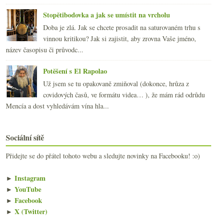
Stopětibodovka a jak se umístit na vrcholu
Doba je zlá. Jak se chcete prosadit na saturovaném trhu s
vinnou kritikou? Jak si zajistit, aby zrovna Vaše jméno,
název časopisu či průvodc...
Potěšení s El Rapolao
Už jsem se tu opakovaně zmiňoval (dokonce, hrůza z
covidových časů, ve formátu videa… ), že mám rád odrůdu
Mencía a dost vyhledávám vína hla...
Sociální sítě
Přidejte se do přátel tohoto webu a sledujte novinky na Facebooku! :o)
►
Instagram
►
YouTube
►
Facebook
►
X (Twitter)