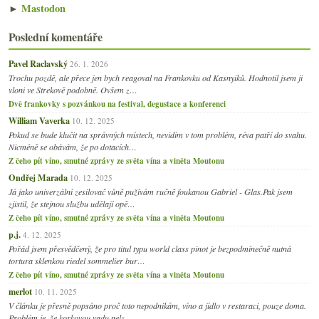
►
Mastodon
Poslední komentáře
Pavel Raclavský
26. 1. 2026
Trochu pozdě, ale přece jen bych reagoval na Frankovku od Kasnyiků. Hodnotil jsem ji
vloni ve Strekově podobně. Ovšem z…
Dvě frankovky s pozvánkou na festival, degustace a konferenci
William Vaverka
10. 12. 2025
Pokud se bude klučit na správných místech, nevidím v tom problém, réva patří do svahu.
Nicméně se obávám, že po dotacích…
Z čeho pít víno, smutné zprávy ze světa vína a viněta Moutonu
Ondřej Marada
10. 12. 2025
Já jako univerzální zesilovač vůně pužívám ručně foukanou Gabriel - Glas.Pak jsem
zjistil, že stejnou službu udělají opě…
Z čeho pít víno, smutné zprávy ze světa vína a viněta Moutonu
p.j.
4. 12. 2025
Pořád jsem přesvědčený, že pro titul typu world class pinot je bezpodmínečně nutná
tortura sklenkou riedel sommelier bur…
Z čeho pít víno, smutné zprávy ze světa vína a viněta Moutonu
merlot
10. 11. 2025
V článku je přesně popsáno proč toto nepodnikám, víno a jídlo v restaraci, pouze doma.
Problém je, že korkovou vadu nelz…