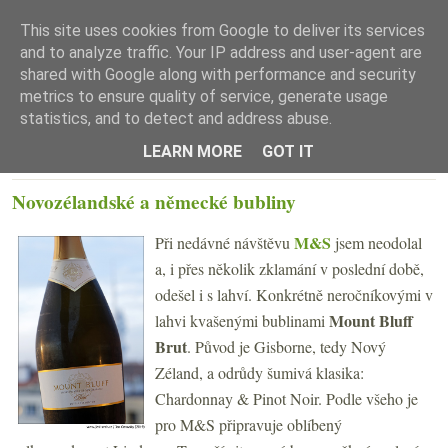
This site uses cookies from Google to deliver its services
and to analyze traffic. Your IP address and user-agent are
shared with Google along with performance and security
metrics to ensure quality of service, generate usage
statistics, and to detect and address abuse.
☰ Menu
LEARN MORE
GOT IT
PÁTEK 1. LISTOPADU 2019
Novozélandské a německé bubliny
M&S
Při nedávné návštěvu
jsem neodolal
a, i přes několik zklamání v poslední době,
odešel i s lahví. Konkrétně neročníkovými v
Mount Bluff
lahvi kvašenými bublinami
Brut
. Původ je Gisborne, tedy Nový
Zéland, a odrůdy šumivá klasika:
Chardonnay & Pinot Noir. Podle všeho je
pro M&S připravuje oblíbený