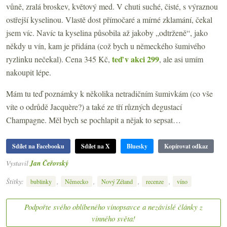
vůně, zralá broskev, květový med. V chuti suché, čisté, s výraznou
ostřejší kyselinou. Vlastě dost přímočaré a mírné zklamání, čekal
jsem víc. Navíc ta kyselina působila až jakoby „odtrženě“, jako
někdy u vín, kam je přidána (což bych u německého šumivého
teď v akci 299
ryzlinku nečekal). Cena 345 Kč,
, ale asi umím
nakoupit lépe.
Mám tu teď poznámky k několika netradičním šumivkám (co vše
víte o odrůdě Jacquère?) a také ze tří různých degustací
Champagne. Měl bych se pochlapit a nějak to sepsat…
Sdílet na Facebooku
Sdílet na X
Bluesky
Kopírovat odkaz
Vystavil
Jan Čeřovský
Štítky:
,
,
,
,
bublinky
Německo
Nový Zéland
recenze
víno
Podpořte svého oblíbeného vínopsavce a nezávislé články z
vinného světa!