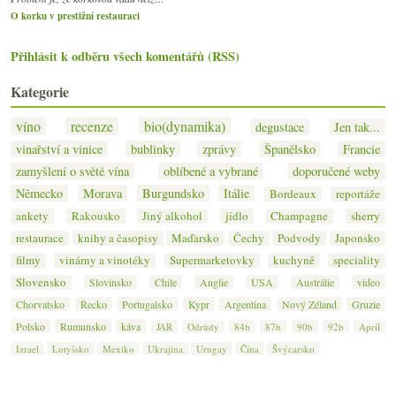
O korku v prestižní restauraci
Přihlásit k odběru všech komentářů (RSS)
Kategorie
víno
recenze
bio(dynamika)
degustace
Jen tak...
vinařství a vinice
bublinky
zprávy
Španělsko
Francie
zamyšlení o světě vína
oblíbené a vybrané
doporučené weby
Německo
Morava
Burgundsko
Itálie
Bordeaux
reportáže
ankety
Rakousko
Jiný alkohol
jídlo
Champagne
sherry
restaurace
knihy a časopisy
Maďarsko
Čechy
Podvody
Japonsko
filmy
vinárny a vinotéky
Supermarketovky
kuchyně
speciality
Slovensko
Slovinsko
Chile
Anglie
USA
Austrálie
video
Chorvatsko
Řecko
Portugalsko
Kypr
Argentina
Nový Zéland
Gruzie
Polsko
Rumunsko
káva
JAR
Odrůdy
84b
87b
90b
92b
Apríl
Izrael
Lotyšsko
Mexiko
Ukrajina
Urugay
Čína
Švýcarsko