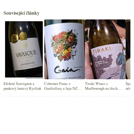
Související články
Efektní Sauvignon a
Cabernet Franc z
Tiraki Wines z
Španě
punkový šumivý Ryzlink
Gualtallary a fajn NZ
Marlborough na třech
něme
Sauvignon
vzorcích