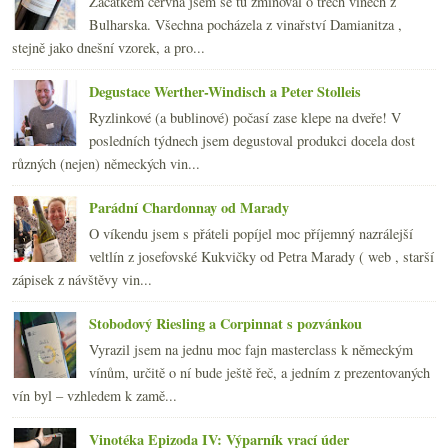
Začátkem června jsem se tu zmiňoval o třech vínech z
2014
(254)
►
Bulharska. Všechna pocházela z vinařství Damianitza ,
2013
(249)
►
stejně jako dnešní vzorek, a pro...
2012
(254)
►
2011
(252)
►
Degustace Werther-Windisch a Peter Stolleis
2010
(249)
►
Ryzlinkové (a bublinové) počasí zase klepe na dveře! V
2009
(249)
►
posledních týdnech jsem degustoval produkci docela dost
2008
(270)
►
různých (nejen) německých vin...
2007
(108)
►
Parádní Chardonnay od Marady
O víkendu jsem s přáteli popíjel moc příjemný nazrálejší
veltlín z josefovské Kukvičky od Petra Marady ( web , starší
zápisek z návštěvy vin...
Stobodový Riesling a Corpinnat s pozvánkou
Vyrazil jsem na jednu moc fajn masterclass k německým
vínům, určitě o ní bude ještě řeč, a jedním z prezentovaných
vín byl – vzhledem k zamě...
Vinotéka Epizoda IV: Výparník vrací úder