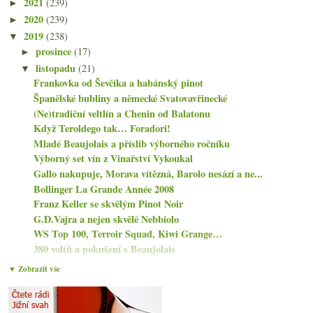
2021
(239)
►
2020
(239)
►
2019
(238)
▼
prosince
(17)
►
listopadu
(21)
▼
Frankovka od Ševčíka a habánský pinot
Španělské bubliny a německé Svatovavřinecké
(Ne)tradiční veltlín a Chenin od Balatonu
Když Teroldego tak… Foradori!
Mladé Beaujolais a příslib výborného ročníku
Výborný set vín z Vinařství Vykoukal
Gallo nakupuje, Morava vítězná, Barolo nesází a ne...
Bollinger La Grande Année 2008
Franz Keller se skvělým Pinot Noir
G.D.Vajra a nejen skvělé Nebbiolo
WS Top 100, Terroir Squad, Kiwi Grange…
380 voltů a pokušení s Beaujolais
Vinařství za čtyři kila
▼ Zobrazit vše
Výtečné bílé monopolní Marsannay
Dvakrát svěží červené Španělsko
Pár statistik co (ne)potřebujete znát