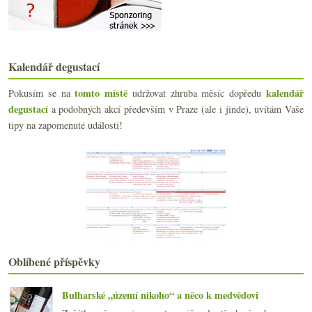
Netradiční povedené španělské bílé
Obludná Garnacha a výborně pitelné Bordeaux
8x výtečný Malbec z Château Haut-Monplaisir
Bohémka Prestige 36, Freixenet Cordon Negro
Kalendář degustací
Novozélandské a německé bubliny
října
(22)
►
tomto místě
kalendář
Pokusím se na
udržovat zhruba měsíc dopředu
září
(21)
degustací
►
a podobných akcí především v Praze (ale i jinde), uvítám Vaše
srpna
(17)
►
tipy na zapomenuté události!
července
(18)
►
června
(20)
►
května
(21)
►
dubna
(20)
►
března
(20)
►
února
(19)
►
ledna
(22)
►
2018
(240)
►
Oblíbené příspěvky
2017
(240)
►
2016
(250)
►
Bulharské „území nikoho“ a něco k medvědovi
2015
(251)
►