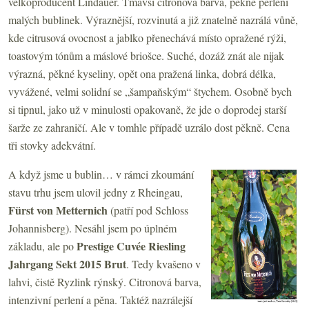
velkoproducent Lindauer. Tmavší citronová barva, pěkné perlení
malých bublinek. Výraznější, rozvinutá a již znatelně nazrálá vůně,
kde citrusová ovocnost a jablko přenechává místo opražené rýži,
toastovým tónům a máslové briošce. Suché, dozáž znát ale nijak
výrazná, pěkné kyseliny, opět ona pražená linka, dobrá délka,
vyvážené, velmi solidní se „šampaňským“ štychem. Osobně bych
si tipnul, jako už v minulosti opakovaně, že jde o doprodej starší
šarže ze zahraničí. Ale v tomhle případě uzrálo dost pěkně. Cena
tři stovky adekvátní.
A když jsme u bublin… v rámci zkoumání
stavu trhu jsem ulovil jedny z Rheingau,
Fürst von Metternich
(patří pod Schloss
Johannisberg). Nesáhl jsem po úplném
Prestige Cuvée Riesling
základu, ale po
Jahrgang Sekt 2015 Brut
. Tedy kvašeno v
lahvi, čistě Ryzlink rýnský. Citronová barva,
intenzivní perlení a pěna. Taktéž nazrálejší