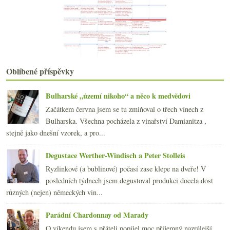
března
(21)
►
února
(20)
►
ledna
(22)
►
2017
(240)
►
2016
(250)
►
Oblíbené příspěvky
2015
(251)
►
2014
(254)
►
Bulharské „území nikoho“ a něco k medvědovi
2013
(249)
►
2012
(254)
►
Začátkem června jsem se tu zmiňoval o třech vínech z
2011
(252)
Bulharska. Všechna pocházela z vinařství Damianitza ,
►
2010
(249)
stejně jako dnešní vzorek, a pro...
►
2009
(249)
►
Degustace Werther-Windisch a Peter Stolleis
2008
(270)
►
2007
(108)
Ryzlinkové (a bublinové) počasí zase klepe na dveře! V
►
posledních týdnech jsem degustoval produkci docela dost
různých (nejen) německých vin...
Parádní Chardonnay od Marady
O víkendu jsem s přáteli popíjel moc příjemný nazrálejší