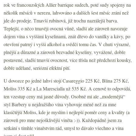
rok ve francouzských Allier barrique sudech, poté sudy spojeny na
několik měsíců v nerezu, lahvováno a dalších šest měsíc zrání než
jde do prodeje. Tmavší rubínová, již trochu nazrálejší barva.
Teplejší, o něco tmavěji ovocná vůně, sladší ale zároveň navozuje
dojem vína s vyššími kyselinami, znát dřevo do vanilky a kávy, po
otevření patrný i vyšší alkohol a svědčí tomu čas. V chuti výrazné,
plnější a důrazné a zároveň bezvadné kyseliny, vyvážené, dobře
postavené, sladší tmavší ovocnost, více třísla než předchozí kousky,
dobře udělané, seriózní efektní pití.
U dovozce po jedné lahvi stojí Casareggio 225 Kč, Blina 275 Kč,
Moliss 335 Kč a La Marescialla už 535 Kč. A cenově to odpovídá,
ten vzestup ceny má jasné důvody. Osobně mi ale „modernější“
styl Barbery u nejdražšího vína vyhovuje méně než za mne
klasičtější Moliss, kde je myslím i nejlepší poměr ceny a kvality (a
zároveň pro mne nejošklivější viněta :-)). Každopádně jsem za
setkání s tímhle vinařstvím rád, smysl to dávalo všechno a vína
jsem si dost užil.