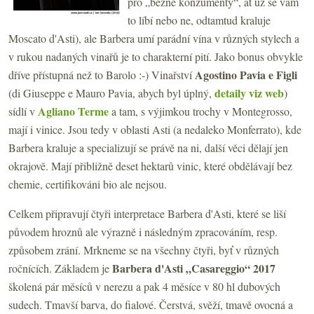
pro „běžné konzumenty“, ať už se vám
to líbí nebo ne, odtamtud kraluje
Moscato d'Asti), ale Barbera umí parádní vína v různých stylech a
v rukou nadaných vinařů je to charakterní pití. Jako bonus obvykle
Agostino Pavia e Figli
dříve přístupná než to Barolo :-) Vinařství
detaily viz web
(di Giuseppe e Mauro Pavia, abych byl úplný,
)
Agliano Terme
sídlí v
a tam, s výjimkou trochy v Montegrosso,
mají i vinice. Jsou tedy v oblasti Asti (a nedaleko Monferrato), kde
Barbera kraluje a specializují se právě na ni, další věci dělají jen
okrajově. Mají přibližně deset hektarů vinic, které obdělávají bez
chemie, certifikováni bio ale nejsou.
Celkem připravují čtyři interpretace Barbera d'Asti, které se liší
původem hroznů ale výrazně i následným zpracováním, resp.
způsobem zrání. Mrkneme se na všechny čtyři, byť v různých
Barbera d'Asti „Casareggio“ 2017
ročnících. Základem je
školená pár měsíců v nerezu a pak 4 měsíce v 80 hl dubových
sudech. Tmavší barva, do fialové. Čerstvá, svěží, tmavě ovocná a