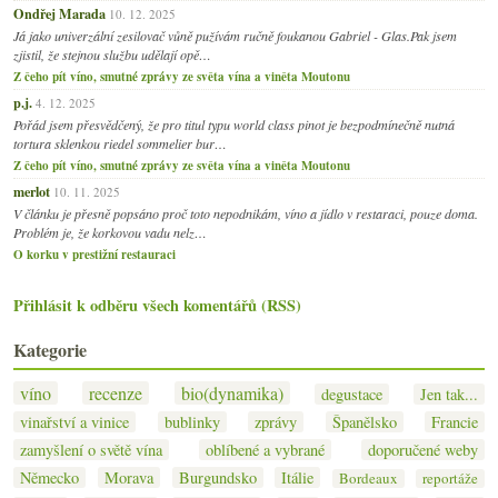
Ondřej Marada
10. 12. 2025
Já jako univerzální zesilovač vůně pužívám ručně foukanou Gabriel - Glas.Pak jsem
zjistil, že stejnou službu udělají opě…
Z čeho pít víno, smutné zprávy ze světa vína a viněta Moutonu
p.j.
4. 12. 2025
Pořád jsem přesvědčený, že pro titul typu world class pinot je bezpodmínečně nutná
tortura sklenkou riedel sommelier bur…
Z čeho pít víno, smutné zprávy ze světa vína a viněta Moutonu
merlot
10. 11. 2025
V článku je přesně popsáno proč toto nepodnikám, víno a jídlo v restaraci, pouze doma.
Problém je, že korkovou vadu nelz…
O korku v prestižní restauraci
Přihlásit k odběru všech komentářů (RSS)
Kategorie
víno
recenze
bio(dynamika)
degustace
Jen tak...
vinařství a vinice
bublinky
zprávy
Španělsko
Francie
zamyšlení o světě vína
oblíbené a vybrané
doporučené weby
Německo
Morava
Burgundsko
Itálie
Bordeaux
reportáže