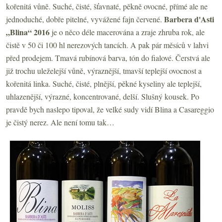
kořenitá vůně. Suché, čisté, šťavnaté, pěkně ovocné, přímé ale ne
Barbera d'Asti
jednoduché, dobře pitelné, vyvážené fajn červené.
„Blina“ 2016
je o něco déle macerována a zraje zhruba rok, ale
čistě v 50 či 100 hl nerezových tancích. A pak pár měsíců v lahvi
před prodejem. Tmavá rubínová barva, tón do fialové. Čerstvá ale
již trochu uleželejší vůně, výraznější, tmavší teplejší ovocnost a
kořenitá linka. Suché, čisté, plnější, pěkné kyseliny ale teplejší,
uhlazenější, výrazné, koncentrované, delší. Slušný kousek. Po
pravdě bych naslepo tipoval, že velké sudy vidí Blina a Casareggio
je čistý nerez. Ale není tomu tak…