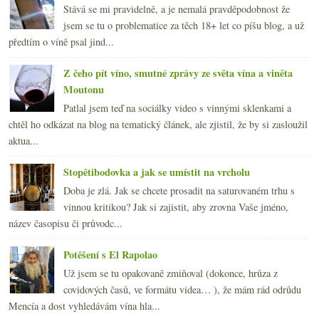
Stává se mi pravidelně, a je nemalá pravděpodobnost že
jsem se tu o problematice za těch 18+ let co píšu blog, a už
předtím o víně psal jind...
Z čeho pít víno, smutné zprávy ze světa vína a viněta
Moutonu
Patlal jsem teď na sociálky video s vinnými sklenkami a
chtěl ho odkázat na blog na tematický článek, ale zjistil, že by si zasloužil
aktua...
Stopětibodovka a jak se umístit na vrcholu
Doba je zlá. Jak se chcete prosadit na saturovaném trhu s
vinnou kritikou? Jak si zajistit, aby zrovna Vaše jméno,
název časopisu či průvodc...
Potěšení s El Rapolao
Už jsem se tu opakovaně zmiňoval (dokonce, hrůza z
covidových časů, ve formátu videa… ), že mám rád odrůdu
Mencía a dost vyhledávám vína hla...