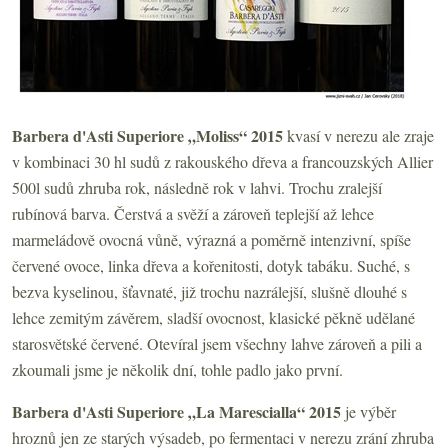
Barbera d'Asti Superiore „Moliss“ 2015
kvasí v nerezu ale zraje
v kombinaci 30 hl sudů z rakouského dřeva a francouzských Allier
500l sudů zhruba rok, následně rok v lahvi. Trochu zralejší
rubínová barva. Čerstvá a svěží a zároveň teplejší až lehce
marmeládově ovocná vůně, výrazná a poměrně intenzivní, spíše
červené ovoce, linka dřeva a kořenitosti, dotyk tabáku. Suché, s
bezva kyselinou, šťavnaté, již trochu nazrálejší, slušně dlouhé s
lehce zemitým závěrem, sladší ovocnost, klasické pěkně udělané
starosvětské červené. Otevíral jsem všechny lahve zároveň a pili a
zkoumali jsme je několik dní, tohle padlo jako první.
Barbera d'Asti Superiore „La Marescialla“ 2015
je výběr
hroznů jen ze starých výsadeb, po fermentaci v nerezu zrání zhruba