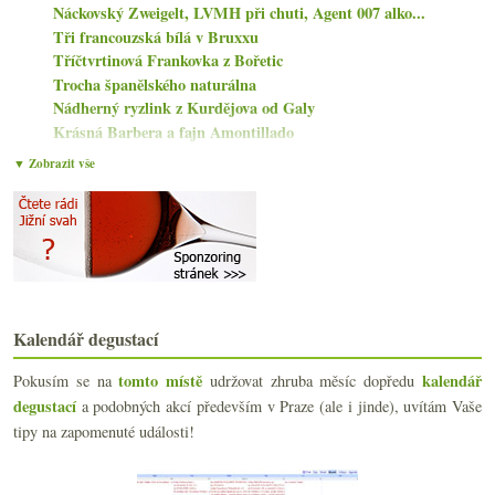
Náckovský Zweigelt, LVMH při chuti, Agent 007 alko...
Tři francouzská bílá v Bruxxu
Tříčtvrtinová Frankovka z Bořetic
Trocha španělského naturálna
Nádherný ryzlink z Kurdějova od Galy
Krásná Barbera a fajn Amontillado
Ročník 2017 od Nepraše
▼ Zobrazit vše
Má oblíbená šardonka a seriózní „ženská“ cava
Čtyři podoby Barbery od Agostino Pavia e Figli
Skvělé Blanc de Blancs Champagne s pozvánkou
Parádní Mosela v podání Immich-Batterieberg
Karakterre 7
listopadu
(22)
►
října
(23)
►
Kalendář degustací
září
(19)
►
tomto místě
kalendář
Pokusím se na
udržovat zhruba měsíc dopředu
srpna
(19)
►
degustací
a podobných akcí především v Praze (ale i jinde), uvítám Vaše
července
(18)
►
tipy na zapomenuté události!
června
(20)
►
května
(19)
►
dubna
(19)
►