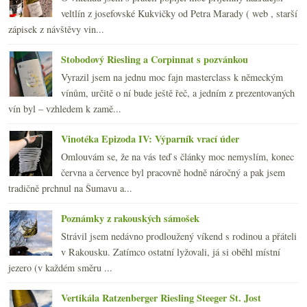
veltlín z josefovské Kukvičky od Petra Marady ( web , starší
zápisek z návštěvy vin...
Stobodový Riesling a Corpinnat s pozvánkou
Vyrazil jsem na jednu moc fajn masterclass k německým
vínům, určitě o ní bude ještě řeč, a jedním z prezentovaných
vín byl – vzhledem k zamě...
Vinotéka Epizoda IV: Výparník vrací úder
Omlouvám se, že na vás teď s články moc nemyslím, konec
června a července byl pracovně hodně náročný a pak jsem
tradičně prchnul na Šumavu a...
Poznámky z rakouských sámošek
Strávil jsem nedávno prodloužený víkend s rodinou a přáteli
v Rakousku. Zatímco ostatní lyžovali, já si oběhl místní
jezero (v každém směru ...
Vertikála Ratzenberger Riesling Steeger St. Jost