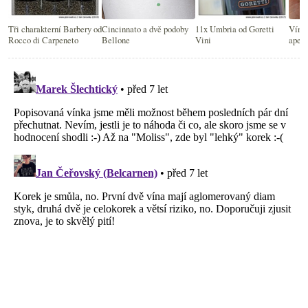
Tři charakterní Barbery od
Cincinnato a dvě podoby
11x Umbria od Goretti
Vína 
Rocco di Carpeneto
Bellone
Vini
apela