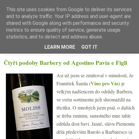
This site uses cookies from Google to deliver its services
and to analyze traffic. Your IP address and user-agent are
shared with Google along with performance and security
metrics to ensure quality of service, generate usage
statistics, and to detect and address abuse.
☰ Menu
LEARN MORE
GOT IT
ČTVRTEK 6. PROSINCE 2018
Čtyři podoby Barbery od Agostino Pavia e Figli
Asi už jsem se zmiňoval v minulosti, že
Víno pro Vás
František Šamla (
) je
velkým nadšencem do odrůdy Barbera,
ve svém sortimentu jich shromáždil na
třicítku. O mnohých jsem psal, o dalších
se třeba zmíním, samotného mne tahle
odrůda dost baví. Jasně, slávu Piemontu
dělá především Barolo a Barbaresco (a