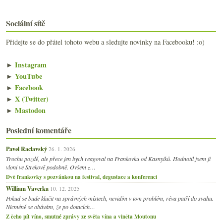
Sociální sítě
Přidejte se do přátel tohoto webu a sledujte novinky na Facebooku! :o)
►
Instagram
►
YouTube
►
Facebook
►
X (Twitter)
►
Mastodon
Poslední komentáře
Pavel Raclavský
26. 1. 2026
Trochu pozdě, ale přece jen bych reagoval na Frankovku od Kasnyiků. Hodnotil jsem ji
vloni ve Strekově podobně. Ovšem z…
Dvě frankovky s pozvánkou na festival, degustace a konferenci
William Vaverka
10. 12. 2025
Pokud se bude klučit na správných místech, nevidím v tom problém, réva patří do svahu.
Nicméně se obávám, že po dotacích…
Z čeho pít víno, smutné zprávy ze světa vína a viněta Moutonu