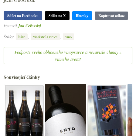
Sdílet na Facebooku
Sdílet na X
Bluesky
Kopírovat odkaz
Vystavil
Jan Čeřovský
Štítky:
,
,
Itálie
vinařství a vinice
víno
Podpořte svého oblíbeného vínopsavce a nezávislé články z
vinného světa!
Související články