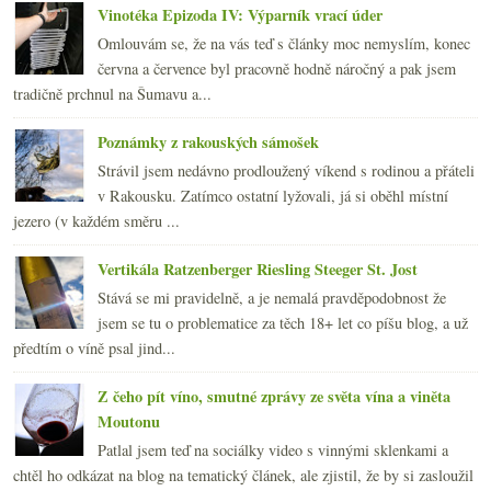
Vinotéka Epizoda IV: Výparník vrací úder
Omlouvám se, že na vás teď s články moc nemyslím, konec
června a července byl pracovně hodně náročný a pak jsem
tradičně prchnul na Šumavu a...
Poznámky z rakouských sámošek
Strávil jsem nedávno prodloužený víkend s rodinou a přáteli
v Rakousku. Zatímco ostatní lyžovali, já si oběhl místní
jezero (v každém směru ...
Vertikála Ratzenberger Riesling Steeger St. Jost
Stává se mi pravidelně, a je nemalá pravděpodobnost že
jsem se tu o problematice za těch 18+ let co píšu blog, a už
předtím o víně psal jind...
Z čeho pít víno, smutné zprávy ze světa vína a viněta
Moutonu
Patlal jsem teď na sociálky video s vinnými sklenkami a
chtěl ho odkázat na blog na tematický článek, ale zjistil, že by si zasloužil