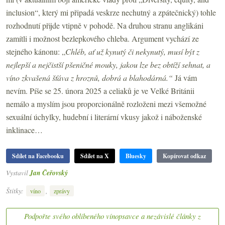
inclusion“, který mi připadá veskrze nechutný a zpátečnický) tohle
rozhodnutí přijde vtipně v pohodě. Na druhou stranu anglikáni
zamítli i možnost bezlepkového chleba. Argument vychází ze
stejného kánonu: „
Chléb, ať už kynutý či nekynutý, musí být z
nejlepší a nejčistší pšeničné mouky, jakou lze bez obtíží sehnat, a
víno zkvašená šťáva z hroznů, dobrá a blahodárná.“
Já vám
nevím. Píše se 25. února 2025 a celiaků je ve Velké Británii
nemálo a myslím jsou proporcionálně rozloženi mezi všemožné
sexuální úchylky, hudební i literární vkusy jakož i náboženské
inklinace…
Sdílet na Facebooku
Sdílet na X
Bluesky
Kopírovat odkaz
Vystavil
Jan Čeřovský
Štítky:
,
víno
zprávy
Podpořte svého oblíbeného vínopsavce a nezávislé články z