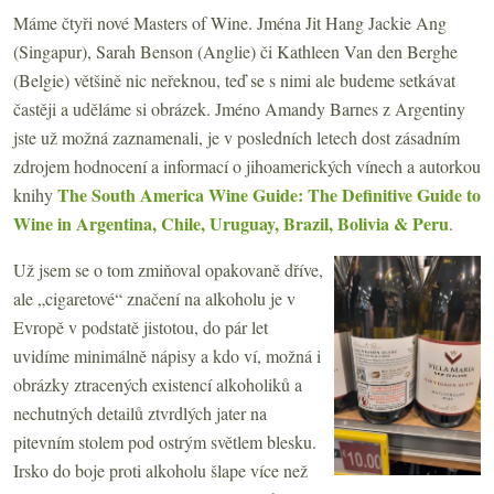
Máme čtyři nové Masters of Wine. Jména Jit Hang Jackie Ang
(Singapur), Sarah Benson (Anglie) či Kathleen Van den Berghe
(Belgie) většině nic neřeknou, teď se s nimi ale budeme setkávat
častěji a uděláme si obrázek. Jméno Amandy Barnes z Argentiny
jste už možná zaznamenali, je v posledních letech dost zásadním
zdrojem hodnocení a informací o jihoamerických vínech a autorkou
The South America Wine Guide: The Definitive Guide to
knihy
Wine in Argentina, Chile, Uruguay, Brazil, Bolivia & Peru
.
Už jsem se o tom zmiňoval opakovaně dříve,
ale „cigaretové“ značení na alkoholu je v
Evropě v podstatě jistotou, do pár let
uvidíme minimálně nápisy a kdo ví, možná i
obrázky ztracených existencí alkoholiků a
nechutných detailů ztvrdlých jater na
pitevním stolem pod ostrým světlem blesku.
Irsko do boje proti alkoholu šlape více než