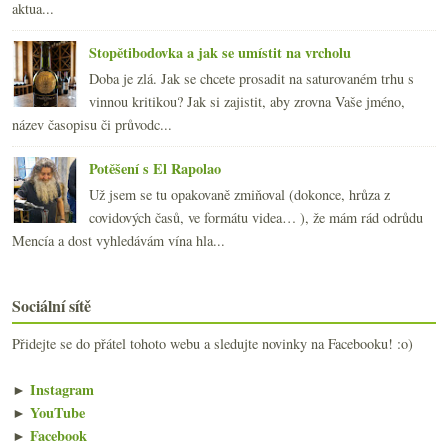
aktua...
Stopětibodovka a jak se umístit na vrcholu
Doba je zlá. Jak se chcete prosadit na saturovaném trhu s
vinnou kritikou? Jak si zajistit, aby zrovna Vaše jméno,
název časopisu či průvodc...
Potěšení s El Rapolao
Už jsem se tu opakovaně zmiňoval (dokonce, hrůza z
covidových časů, ve formátu videa… ), že mám rád odrůdu
Mencía a dost vyhledávám vína hla...
Sociální sítě
Přidejte se do přátel tohoto webu a sledujte novinky na Facebooku! :o)
►
Instagram
►
YouTube
►
Facebook