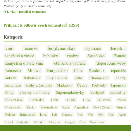
V článku je přesně popsáno proč toto nepodnikám, víno a jídlo v restaraci, pouze doma.
Problém je, že korkovou vadu nelz…
O korku v prestižní restauraci
Přihlásit k odběru všech komentářů (RSS)
Kategorie
víno
recenze
bio(dynamika)
degustace
Jen tak...
vinařství a vinice
bublinky
zprávy
Španělsko
Francie
zamyšlení o světě vína
oblíbené a vybrané
doporučené weby
Německo
Morava
Burgundsko
Itálie
Bordeaux
reportáže
ankety
Rakousko
Jiný alkohol
jídlo
Champagne
sherry
restaurace
knihy a časopisy
Maďarsko
Čechy
Podvody
Japonsko
filmy
vinárny a vinotéky
Supermarketovky
kuchyně
speciality
Slovensko
Slovinsko
Chile
Anglie
USA
Austrálie
video
Chorvatsko
Řecko
Portugalsko
Kypr
Argentina
Nový Zéland
Gruzie
Polsko
Rumunsko
káva
JAR
Odrůdy
84b
87b
90b
92b
Apríl
Izrael
Lotyšsko
Mexiko
Ukrajina
Urugay
Čína
Švýcarsko