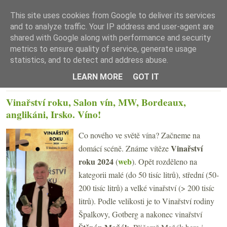
This site uses cookies from Google to deliver its services
and to analyze traffic. Your IP address and user-agent are
shared with Google along with performance and security
metrics to ensure quality of service, generate usage
statistics, and to detect and address abuse.
☰ Menu
LEARN MORE
GOT IT
ÚTERÝ 25. ÚNORA 2025
Vinařství roku, Salon vín, MW, Bordeaux,
anglikáni, Irsko. Víno!
Co nového ve světě vína? Začneme na
Vinařství
domácí scéně. Známe vítěze
roku 2024
web
(
). Opět rozděleno na
kategorii malé (do 50 tisíc litrů), střední (50-
200 tisíc litrů) a velké vinařství (> 200 tisíc
litrů). Podle velikosti je to Vinařství rodiny
Špalkovy, Gotberg a nakonec vinařství