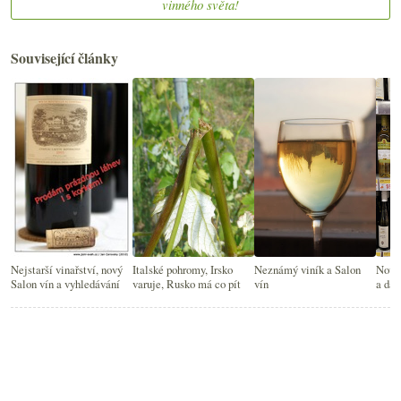
vinného světa!
Související články
Nejstarší vinařství, nový
Italské pohromy, Irsko
Neznámý viník a Salon
Novin
Salon vín a vyhledávání
varuje, Rusko má co pít
vín
a dal