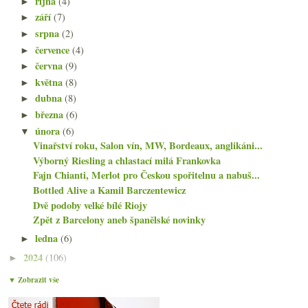
října
(4)
►
září
(7)
►
srpna
(2)
►
července
(4)
►
června
(9)
►
května
(8)
►
dubna
(8)
►
března
(6)
►
února
(6)
▼
Vinařství roku, Salon vín, MW, Bordeaux, anglikáni...
Výborný Riesling a chlastací milá Frankovka
Fajn Chianti, Merlot pro Českou spořitelnu a nabuš...
Bottled Alive a Kamil Barczentewicz
Dvě podoby velké bílé Riojy
Zpět z Barcelony aneb španělské novinky
ledna
(6)
►
2024
(106)
►
2023
(160)
►
▼ Zobrazit vše
2022
(225)
►
2021
(239)
►