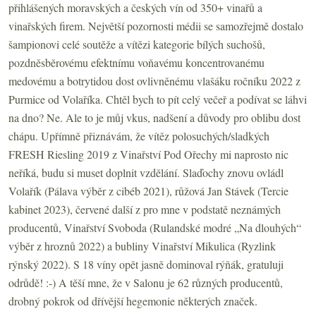
přihlášených moravských a českých vín od 350+ vinařů a
vinařských firem. Největší pozornosti médii se samozřejmě dostalo
šampionovi celé soutěže a vítězi kategorie bílých suchošů,
pozdněsběrovému efektnímu voňavému koncentrovanému
medovému a botrytidou dost ovlivněnému vlašáku ročníku 2022 z
Purmice od Volaříka. Chtěl bych to pít celý večeř a podívat se láhvi
na dno? Ne. Ale to je můj vkus, nadšení a důvody pro oblibu dost
chápu. Upřímně přiznávám, že vítěz polosuchých/sladkých
FRESH Riesling 2019 z Vinařství Pod Ořechy mi naprosto nic
neříká, budu si muset doplnit vzdělání. Slaďochy znovu ovládl
Volařík (Pálava výběr z cibéb 2021), růžová Jan Stávek (Tercie
kabinet 2023), červené další z pro mne v podstatě neznámých
producentů, Vinařství Svoboda (Rulandské modré „Na dlouhých“
výběr z hroznů 2022) a bubliny Vinařství Mikulica (Ryzlink
rýnský 2022). S 18 víny opět jasně dominoval rýňák, gratuluji
odrůdě! :-) A těší mne, že v Salonu je 62 různých producentů,
drobný pokrok od dřívější hegemonie některých značek.