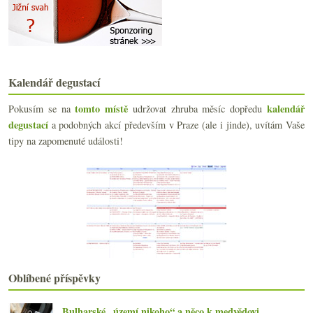
2020
(239)
►
2019
(238)
►
2018
(240)
►
2017
(240)
►
2016
Kalendář degustací
(250)
►
2015
(251)
►
tomto místě
kalendář
Pokusím se na
udržovat zhruba měsíc dopředu
2014
(254)
►
degustací
a podobných akcí především v Praze (ale i jinde), uvítám Vaše
2013
(249)
►
tipy na zapomenuté události!
2012
(254)
►
2011
(252)
►
2010
(249)
►
2009
(249)
►
2008
(270)
►
2007
(108)
►
Oblíbené příspěvky
Bulharské „území nikoho“ a něco k medvědovi