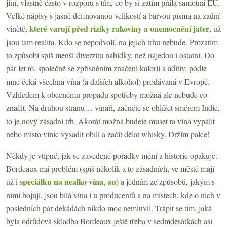
jiní, vlastně často v rozporu s tím, co by si zatím přála samotná EU.
Velké nápisy s jasně definovanou velikostí a barvou písma na zadní
které varují před riziky rakoviny a onemocnění jater
vinětě,
, už
jsou tam realita. Kdo se nepodvolí, na jejich trhu nebude. Prozatím
to způsobí spíš menší diverzitu nabídky, než najedou i ostatní. Do
pár let to, společně se zpřísněním značení kalorií a aditiv, podle
mne čeká všechna vína (a dalších alkohol) prodávaná v Evropě.
Vzhledem k obecnému propadu spotřeby možná ale nebude co
značit. Na druhou stranu… vinaři, začněte se ohlížet směrem Indie,
to je nový zásadní trh. Akorát možná budete muset ta vína vypálit
nebo místo vinic vysadit obilí a začít dělat whisky. Držím palce!
Někdy je vtipné, jak se zavedené pořádky mění a historie opakuje.
Bordeaux má problém (spíš několik a to zásadních, ve městě mají
speciálku na nealko vína, au
už i
) a jedním ze způsobů, jakým s
nimi bojují, jsou bílá vína i u producentů a na místech, kde o nich v
posledních pár dekádách nikdo moc nemluvil. Trápit se tím, jaká
byla odrůdová skladba Bordeaux ještě třeba v sedmdesátkách asi