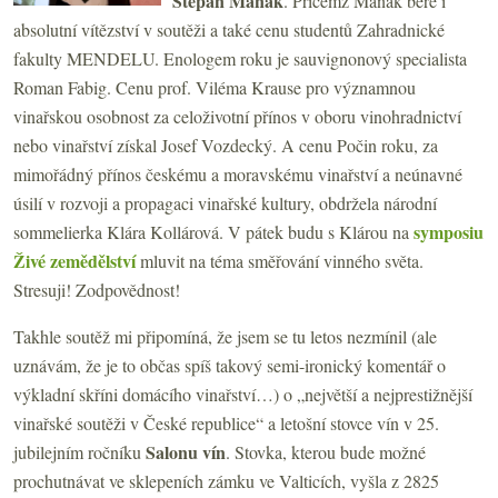
Štěpán Maňák
. Přičemž Maňák bere i
absolutní vítězství v soutěži a také cenu studentů Zahradnické
fakulty MENDELU. Enologem roku je sauvignonový specialista
Roman Fabig. Cenu prof. Viléma Krause pro významnou
vinařskou osobnost za celoživotní přínos v oboru vinohradnictví
nebo vinařství získal Josef Vozdecký. A cenu Počin roku, za
mimořádný přínos českému a moravskému vinařství a neúnavné
úsilí v rozvoji a propagaci vinařské kultury, obdržela národní
symposiu
sommelierka Klára Kollárová. V pátek budu s Klárou na
Živé zemědělství
mluvit na téma směřování vinného světa.
Stresuji! Zodpovědnost!
Takhle soutěž mi připomíná, že jsem se tu letos nezmínil (ale
uznávám, že je to občas spíš takový semi-ironický komentář o
výkladní skříni domácího vinařství…) o „největší a nejprestižnější
vinařské soutěži v České republice“ a letošní stovce vín v 25.
Salonu vín
jubilejním ročníku
. Stovka, kterou bude možné
prochutnávat ve sklepeních zámku ve Valticích, vyšla z 2825