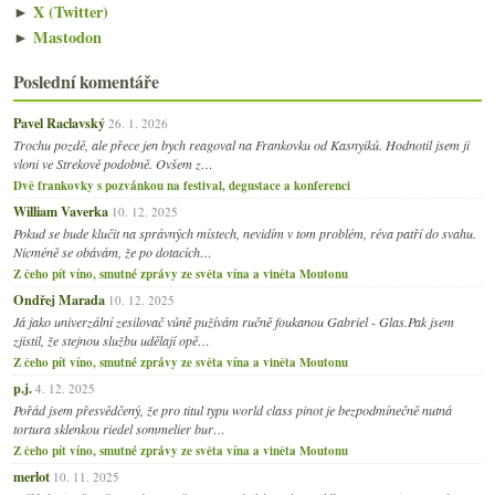
►
X (Twitter)
►
Mastodon
Poslední komentáře
Pavel Raclavský
26. 1. 2026
Trochu pozdě, ale přece jen bych reagoval na Frankovku od Kasnyiků. Hodnotil jsem ji
vloni ve Strekově podobně. Ovšem z…
Dvě frankovky s pozvánkou na festival, degustace a konferenci
William Vaverka
10. 12. 2025
Pokud se bude klučit na správných místech, nevidím v tom problém, réva patří do svahu.
Nicméně se obávám, že po dotacích…
Z čeho pít víno, smutné zprávy ze světa vína a viněta Moutonu
Ondřej Marada
10. 12. 2025
Já jako univerzální zesilovač vůně pužívám ručně foukanou Gabriel - Glas.Pak jsem
zjistil, že stejnou službu udělají opě…
Z čeho pít víno, smutné zprávy ze světa vína a viněta Moutonu
p.j.
4. 12. 2025
Pořád jsem přesvědčený, že pro titul typu world class pinot je bezpodmínečně nutná
tortura sklenkou riedel sommelier bur…
Z čeho pít víno, smutné zprávy ze světa vína a viněta Moutonu
merlot
10. 11. 2025