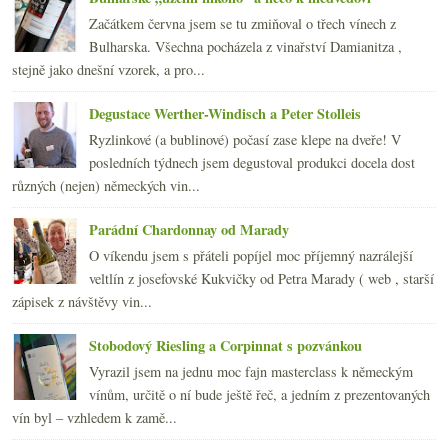
Začátkem června jsem se tu zmiňoval o třech vínech z
Bulharska. Všechna pocházela z vinařství Damianitza ,
stejně jako dnešní vzorek, a pro...
Degustace Werther-Windisch a Peter Stolleis
Ryzlinkové (a bublinové) počasí zase klepe na dveře! V
posledních týdnech jsem degustoval produkci docela dost
různých (nejen) německých vin...
Parádní Chardonnay od Marady
O víkendu jsem s přáteli popíjel moc příjemný nazrálejší
veltlín z josefovské Kukvičky od Petra Marady ( web , starší
zápisek z návštěvy vin...
Stobodový Riesling a Corpinnat s pozvánkou
Vyrazil jsem na jednu moc fajn masterclass k německým
vínům, určitě o ní bude ještě řeč, a jedním z prezentovaných
vín byl – vzhledem k zamě...