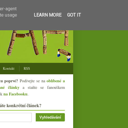
ser-agent
ate usage
LEARN MORE
GOT IT
Kontakt
RSS
tu poprvé?
oblíbené a
Podívejte se na
ané články
a staňte se fanouškem
na Facebooku
ek
.
áte konkrétní článek?