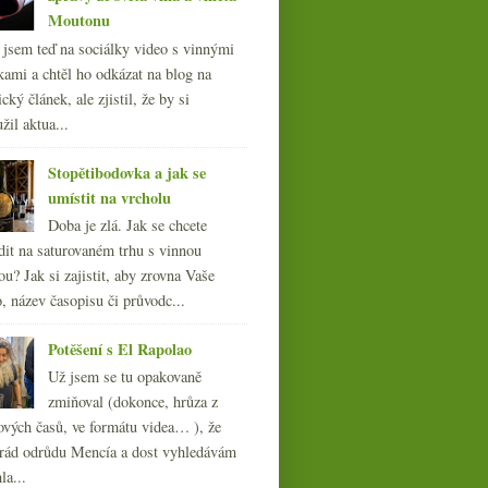
Moutonu
l jsem teď na sociálky video s vinnými
kami a chtěl ho odkázat na blog na
cký článek, ale zjistil, že by si
žil aktua...
Stopětibodovka a jak se
umístit na vrcholu
Doba je zlá. Jak se chcete
dit na saturovaném trhu s vinnou
ou? Jak si zajistit, aby zrovna Vaše
, název časopisu či průvodc...
Potěšení s El Rapolao
Už jsem se tu opakovaně
zmiňoval (dokonce, hrůza z
ových časů, ve formátu videa… ), že
ád odrůdu Mencía a dost vyhledávám
la...