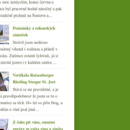
y moc nemyslím, konec června a
nce byl pracovně hodně náročný a pak
tradičně prchnul na Šumavu a...
Poznámky z rakouských
sámošek
Strávil jsem nedávno
oužený víkend s rodinou a přáteli v
sku. Zatímco ostatní lyžovali, já si
 místní jezero (v každém směru ...
Vertikála Ratzenberger
Riesling Steeger St. Jost
Stává se mi pravidelně, a je
á pravděpodobnost že jsem se tu o
ematice za těch 18+ let co píšu blog, a
dtím o víně psal jind...
Z čeho pít víno, smutné
zprávy ze světa vína a viněta