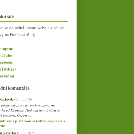
lní sítě
jte se do přátel tohoto webu a sledujte
ky na Facebooku! :o)
stagram
uTube
cebook
(Twitter)
stodon
ední komentáře
 Raclavský
26. 1. 2026
 pozdě, ale přece jen bych reagoval na
vku od Kasnyiků. Hodnotil jsem ji vloni ve
vě podobně. Ovšem z…
ankovky s pozvánkou na festival, degustace a
enci
am Vaverka
10. 12. 2025