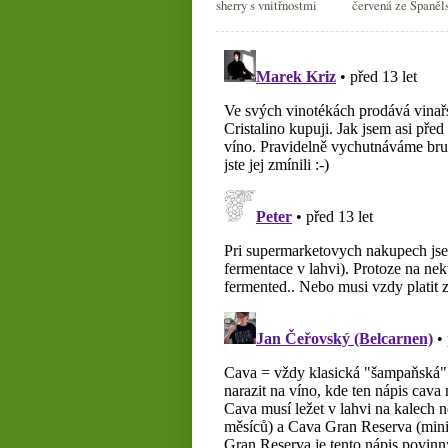
sherry s vnitřnostmi
červená ze Španěl
Bordeaux a Chile