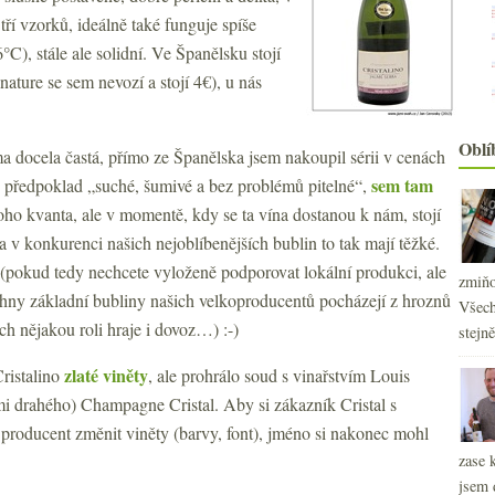
ří vzorků, ideálně také funguje spíše
°C), stále ale solidní. Ve Španělsku stojí
 nature se sem nevozí a stojí 4€), u nás
Oblí
 docela častá, přímo ze Španělska jsem nakoupil sérii v cenách
sem tam
lo předpoklad „suché, šumivé a bez problémů pitelné“,
oho kvanta, ale v momentě, kdy se ta vína dostanou k nám, stojí
v konkurenci našich nejoblíbenějších bublin to tak mají těžké.
… (pokud tedy nechcete vyloženě podporovat lokální produkci, ale
zmiňo
echny základní bubliny našich velkoproducentů pocházejí z hroznů
Všech
h nějakou roli hraje i dovoz…) :-)
stejn
zlaté viněty
ristalino
, ale prohrálo soud s vinařstvím Louis
i drahého) Champagne Cristal. Aby si zákazník Cristal s
2
►
 producent změnit viněty (barvy, font), jméno si nakonec mohl
2
►
zase 
2
►
jsem 