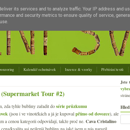
liver its services and to analyze traffic. Your IP address and u
rmance and security metrics to ensure quality of service, gener
use.
ponzoring
Kalendář ochutnávek
Inzerce & vzorky
Přebírání textů
Jste 
vybr
o (Supermarket Tour #2)
strán
série průzkumu
m, zda tyhle bubliny zařadit do
Hled
ovek
přímo od dovozce
(jsou i ve vinotékách a já je kupoval
), ale
Cava Cristalino
am a cenou kategorii odpovídají, takže proč ne.
ena/kvalita asi nejlepší bubliny na jaké jsem u nás narazil.