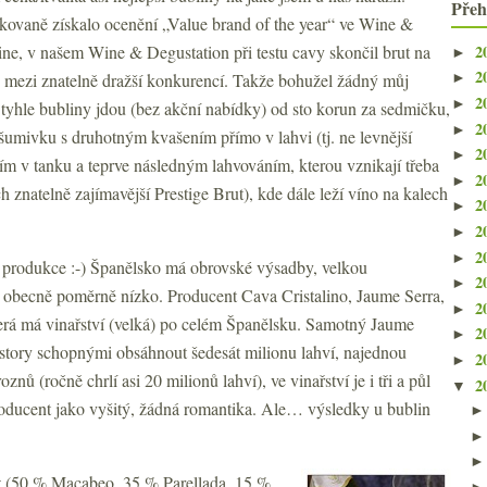
Přeh
akovaně získalo ocenění „Value brand of the year“ ve Wine &
2
ine, v našem Wine & Degustation při testu cavy skončil brut na
►
2
 mezi znatelně dražší konkurencí. Takže bohužel žádný můj
►
2
►
 tyhle bubliny jdou (bez akční nabídky) od sto korun za sedmičku,
2
►
šumivku s druhotným kvašením přímo v lahvi (tj. ne levnější
2
►
 v tanku a teprve následným lahvováním, kterou vznikají třeba
2
►
h znatelně zajímavější Prestige Brut), kde dále leží víno na kalech
2
►
2
►
2
►
produkce :-) Španělsko má obrovské výsadby, velkou
2
►
 obecně poměrně nízko. Producent Cava Cristalino, Jaume Serra,
2
►
erá má vinařství (velká) po celém Španělsku. Samotný Jaume
2
►
story schopnými obsáhnout šedesát milionu lahví, najednou
2
►
nů (ročně chrlí asi 20 milionů lahví), ve vinařství je i tři a půl
2
▼
roducent jako vyšitý, žádná romantika. Ale… výsledky u bublin
t
(50 % Macabeo, 35 % Parellada, 15 %