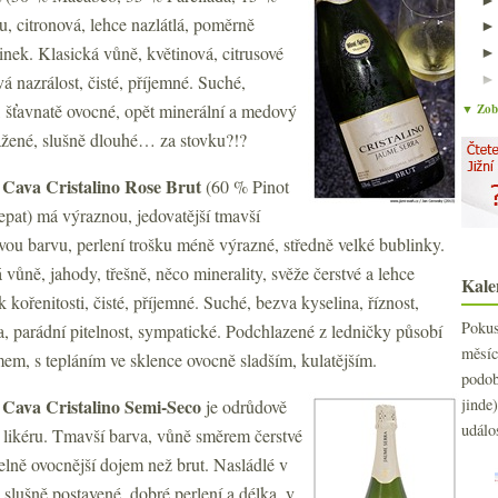
u, citronová, lehce nazlátlá, poměrně
inek. Klasická vůně, květinová, citrusové
á nazrálost, čisté, příjemné. Suché,
t, šťavnatě ovocné, opět minerální a medový
▼ Zobr
ážené, slušně dlouhé… za stovku?!?
Cava Cristalino Rose Brut
(60 % Pinot
epat) má výraznou, jedovatější tmavší
vou barvu, perlení trošku méně výrazné, středně velké bublinky.
ůně, jahody, třešně, něco minerality, svěže čerstvé a lehce
Kale
k kořenitosti, čisté, příjemné. Suché, bezva kyselina, říznost,
Poku
ta, parádní pitelnost, sympatické. Podchlazené z ledničky působí
měs
mem, s tepláním ve sklence ovocně sladším, kulatějším.
podo
Cava Cristalino Semi-Seco
jind
je odrůdově
událo
ho likéru. Tmavší barva, vůně směrem čerstvé
telně ovocnější dojem než brut. Nasládlé v
 slušně postavené, dobré perlení a délka, v