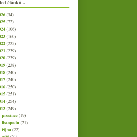
led článků...
026
(34)
025
(72)
024
(106)
023
(160)
022
(225)
021
(239)
020
(239)
019
(238)
018
(240)
017
(240)
016
(250)
015
(251)
014
(254)
013
(249)
prosince
(19)
►
listopadu
(21)
►
října
(22)
►
září
(21)
►