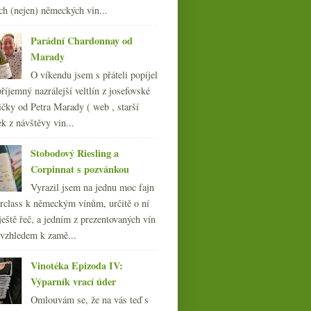
009
(249)
ch (nejen) německých vin...
008
(270)
007
(108)
Parádní Chardonnay od
Marady
O víkendu jsem s přáteli popíjel
říjemný nazrálejší veltlín z josefovské
čky od Petra Marady ( web , starší
ek z návštěvy vin...
Stobodový Riesling a
Corpinnat s pozvánkou
Vyrazil jsem na jednu moc fajn
rclass k německým vínům, určitě o ní
ještě řeč, a jedním z prezentovaných vín
 vzhledem k zamě...
Vinotéka Epizoda IV:
Výparník vrací úder
Omlouvám se, že na vás teď s
Suché Fino z Lidlu