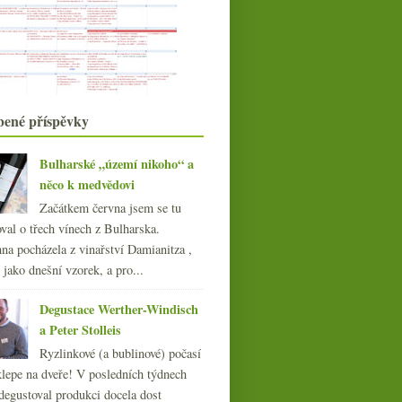
saké ve vedlejší ...
Zaujat lahví… ?
Csaba Malatinszky – Cabernet
Franc v plné kráse
Beaune, Givry a kachní prso
Uměle vyvolávaný problém s
označováním vín
bené příspěvky
Savennières 1989 a postarší Riesling
O červeném, ne černém, víně
Bulharské „území nikoho“ a
K degustačním poznámkám
něco k medvědovi
románového rozsahu a výsle...
(Ne)dostupná garážkovka Clos
Začátkem června jsem se tu
Margalaine
val o třech vínech z Bulharska.
3x levná Cava Cristalino
na pocházela z vinařství Damianitza ,
(Supermarket Tour #2)
ě jako dnešní vzorek, a pro...
Vinné UNESCO, Vinařství roku a
nejlepší víno ČR, P...
Degustace Werther-Windisch
ledna
(22)
►
a Peter Stolleis
012
(254)
Ryzlinkové (a bublinové) počasí
011
(252)
klepe na dveře! V posledních týdnech
010
(249)
degustoval produkci docela dost