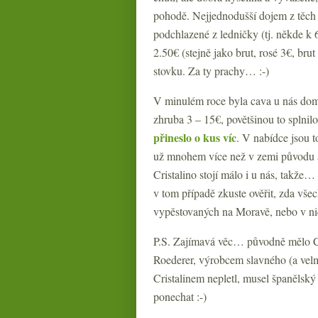
pohodě. Nejjednodušší dojem z těch t
podchlazené z ledničky (tj. někde k 6
2.50€ (stejně jako brut, rosé 3€, brut
stovku. Za ty prachy… :-)
V minulém roce byla cava u nás doma
zhruba 3 – 15€, povětšinou to splni
přineslo o kus víc
. V nabídce jsou t
už mnohem více než v zemi původu a 
Cristalino stojí málo i u nás, takže
v tom případě zkuste ověřit, zda vš
vypěstovaných na Moravě, nebo v nic
P.S. Zajímavá věc… původně mělo C
Roederer, výrobcem slavného (a velm
Cristalinem nepletl, musel španělský
ponechat :-)