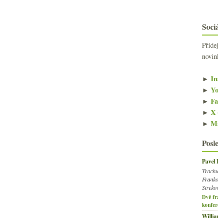
Sociá
Přide
novin
►
In
►
Yo
►
Fa
►
X 
►
Ma
Posl
Pavel
Trochu
Franko
Streko
Dvě fr
konfer
Willi