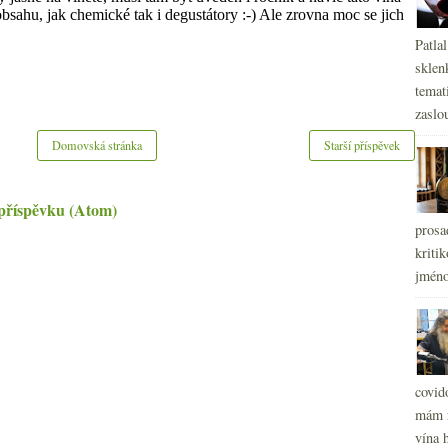
Patla
sklen
temati
zaslou
Domovská stránka
Starší příspěvek
příspěvku (Atom)
prosa
kritik
jméno
covid
mám r
vína h