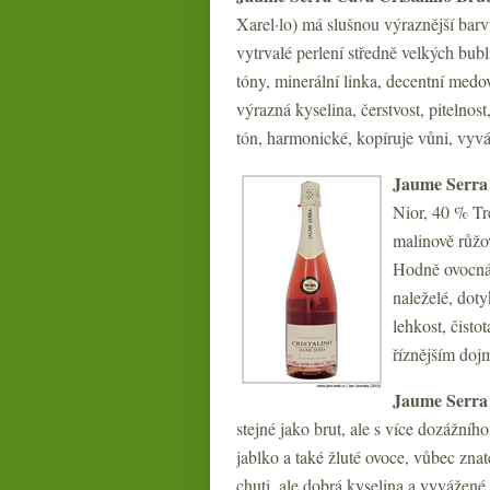
Xarel·lo) má slušnou výraznější barv
vytrvalé perlení středně velkých bubl
tóny, minerální linka, decentní medov
výrazná kyselina, čerstvost, pitelnos
tón, harmonické, kopíruje vůni, vyv
Jaume Serra 
Nior, 40 % Tr
malinově růžo
Hodně ovocná v
naleželé, doty
lehkost, čisto
říznějším doj
Jaume Serra 
stejné jako brut, ale s více dozážní
jablko a také žluté ovoce, vůbec zna
chuti, ale dobrá kyselina a vyvážené,