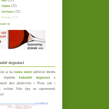
srpna
(22)
►
července
(22)
►
června
(17)
►
května
(21)
►
azit vše
dubna
(21)
►
března
(21)
►
února
(20)
▼
Perfektní vinný lístek?
Lipovina z Villány od Bocka
Radikálně různorodý Radikon
Výsledky ankety „Kořenové dny a
ndář degustací
vaše vinné návyky“
Poznáte vinaře?
tomto místě
sím se na
udržovat zhruba
Winepunk nejen pro vinné devianty
kalendář degustací
íc dopředu
a
Jak by měl vypadat ideální magazín
bných akcí především v Praze (ale i
o víně?
e), uvítám Vaše tipy na zapomenuté
O kabinetních vínech nad lahví se
sti!
14 % alkoholu
Velká frankovka otevřená příliš brzy
Salon vín 2013, Antonio Galloni,