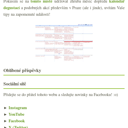
tomto místě
kalendář
Pokusím se na
udržovat zhruba měsíc dopředu
O vinařské (foto)romantice
degustací
a podobných akcí především v Praze (ale i jinde), uvítám Vaše
Brunello vypuštěné, templáři souzení a daně nezave...
Překvapivá překorkovávaná moravská večerka
tipy na zapomenuté události!
listopadu
(22)
►
října
(23)
►
září
(19)
►
srpna
(23)
►
července
(20)
►
června
(21)
►
května
(21)
►
dubna
(20)
Oblíbené příspěvky
►
března
(23)
►
února
(21)
Sociální sítě
►
ledna
(23)
►
Přidejte se do přátel tohoto webu a sledujte novinky na Facebooku! :o)
2011
(252)
►
2010
(249)
►
►
Instagram
2009
(249)
►
►
YouTube
2008
(270)
►
►
Facebook
2007
(108)
►
►
X (Twitter)