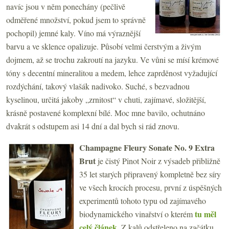
navíc jsou v něm ponechány (pečlivě
odměřené množství, pokud jsem to správně
pochopil) jemné kaly. Víno má výraznější
barvu a ve sklence opalizuje. Působí velmi čerstvým a živým
dojmem, až se trochu zakroutí na jazyku. Ve vůni se mísí krémové
tóny s decentní mineralitou a medem, lehce zaprděnost vyžadující
rozdýchání, takový vlašák nadivoko. Suché, s bezvadnou
kyselinou, určitá jakoby „zrnitost“ v chuti, zajímavé, složitější,
krásně postavené komplexní bílé. Moc mne bavilo, ochutnáno
dvakrát s odstupem asi 14 dní a dal bych si rád znovu.
Champagne Fleury Sonate No. 9 Extra
Brut
je čistý Pinot Noir z výsadeb přibližně
35 let starých připravený kompletně bez síry
ve všech krocích procesu, první z úspěšných
experimentů tohoto typu od zajímavého
tu měl
biodynamického vinařství o kterém
celý článek
. Z kalů odstřeleno na začátku