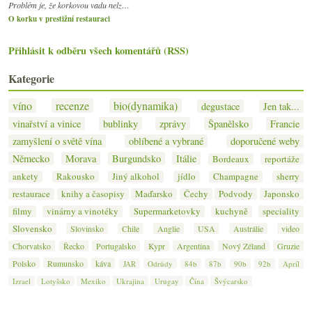
Problém je, že korkovou vadu nelz…
O korku v prestižní restauraci
Přihlásit k odběru všech komentářů (RSS)
Kategorie
víno
recenze
bio(dynamika)
degustace
Jen tak...
vinařství a vinice
bublinky
zprávy
Španělsko
Francie
zamyšlení o světě vína
oblíbené a vybrané
doporučené weby
Německo
Morava
Burgundsko
Itálie
Bordeaux
reportáže
ankety
Rakousko
Jiný alkohol
jídlo
Champagne
sherry
restaurace
knihy a časopisy
Maďarsko
Čechy
Podvody
Japonsko
filmy
vinárny a vinotéky
Supermarketovky
kuchyně
speciality
Slovensko
Slovinsko
Chile
Anglie
USA
Austrálie
video
Chorvatsko
Řecko
Portugalsko
Kypr
Argentina
Nový Zéland
Gruzie
Polsko
Rumunsko
káva
JAR
Odrůdy
84b
87b
90b
92b
Apríl
Izrael
Lotyšsko
Mexiko
Ukrajina
Urugay
Čína
Švýcarsko