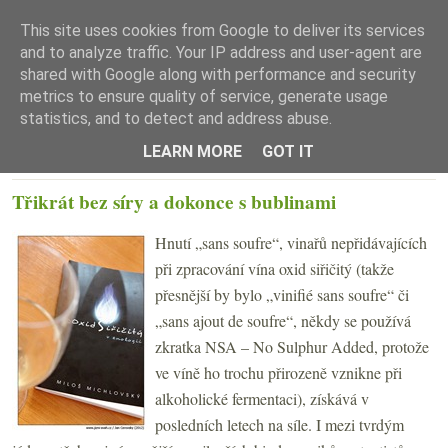
This site uses cookies from Google to deliver its services
and to analyze traffic. Your IP address and user-agent are
shared with Google along with performance and security
metrics to ensure quality of service, generate usage
statistics, and to detect and address abuse.
☰ Menu
LEARN MORE
GOT IT
STŘEDA 19. PROSINCE 2012
Třikrát bez síry a dokonce s bublinami
Hnutí „sans soufre“, vinařů nepřidávajících
při zpracování vína oxid siřičitý (takže
přesnější by bylo „vinifié sans soufre“ či
„sans ajout de soufre“, někdy se používá
zkratka NSA – No Sulphur Added, protože
ve víně ho trochu přirozeně vznikne při
alkoholické fermentaci), získává v
posledních letech na síle. I mezi tvrdým