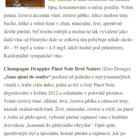
října, konzumováno o měsíc později. Velmi
jemná, čerstvá decentní vůně, čerstvé jablko, lehce medové tóny.
Suché, lehké a velmi řízné v chuti, minerální, živé, aperitivně
skvěle pitelné, byť trochu ostřejší a možná ne tak vyvážené jako
další vína od Fleuryho (kde se celková síra pohybuje někde okolo
40 – 55 mg/l a volná ~ 4-5 mg/l, takže hodně pod průměrem).
Každopádně sympatické víno.
Champagne Drappier Pinot Noir Brut Nature
(Zero Dosage)
„Sans ajout de soufre“
pochází od jednoho z nejvýznamnějších
více info
vinařů z Aube (
), jedná se též o čistý Pinot Noir,
degoržováno v květnu 2012 a ochutnáno v polovině prosince.
Velmi čerstvá vůně, efektní, živá, čerstvá jablka a citrusové tóny,
náznak oxidativních tónů. Živé, minerální, čerstvé a svěží, na pinot
z Aube až překvapivě, výborně pitelné zajímavé víno s hrubším
dozvukem „kousnutí do jablečného ohryzku“. Opět spíše
aperitivnější styl a specialita, krásně pitelná a zajímavá. Ale po