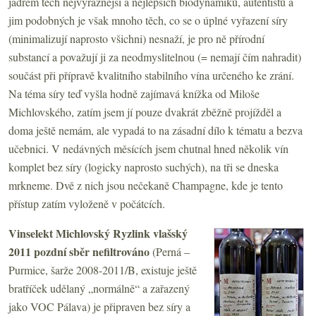
jádrem těch nejvýraznější a nejlepších biodynamiků, autentistů a
jim podobných je však mnoho těch, co se o úplné vyřazení síry
(minimalizují naprosto všichni) nesnaží, je pro ně přírodní
substancí a považují ji za neodmyslitelnou (= nemají čím nahradit)
součást při přípravě kvalitního stabilního vína určeného ke zrání.
Na téma síry teď vyšla hodně zajímavá knížka od Miloše
Michlovského, zatím jsem jí pouze dvakrát zběžně projížděl a
doma ještě nemám, ale vypadá to na zásadní dílo k tématu a bezva
učebnici. V nedávných měsících jsem chutnal hned několik vín
komplet bez síry (logicky naprosto suchých), na tři se dneska
mrkneme. Dvě z nich jsou nečekaně Champagne, kde je tento
přístup zatím vyloženě v počátcích.
Vinselekt Michlovský Ryzlink vlašský
2011 pozdní sběr nefiltrováno
(Perná –
Purmice, šarže 2008-2011/B, existuje ještě
bratříček udělaný „normálně“ a zařazený
jako VOC Pálava) je připraven bez síry a