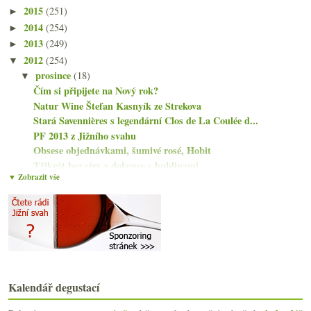
2015
(251)
►
2014
(254)
►
2013
(249)
►
2012
(254)
▼
prosince
(18)
▼
Čím si připijete na Nový rok?
Natur Wine Štefan Kasnyík ze Strekova
Stará Savennières s legendární Clos de La Coulée d...
PF 2013 z Jižního svahu
Obsese objednávkami, šumivé rosé, Hobit
Třikrát bez síry a dokonce s bublinami
▼ Zobrazit vše
Champagne s trochou vrásek
Výsledky ankety „Vy a oranžová vína?“
O gastronomickém pravěku
O sylvánu, který mi utkvěl v paměti
Vánoční jídla a ideální snoubení s vínem
Pierre Moncuit & Franck Bonville – Blanc de Blancs...
Salon oranžových vín v Praze
Ještě jednou rakouské odbočení
Kalendář degustací
Supermarketovky s jedním lehkým Zweigeltrebe