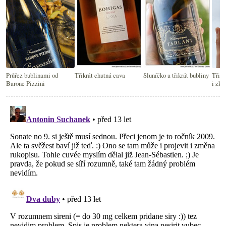
Průřez bublinami od
Třikrát chutná cava
Sluníčko a třikrát bubliny
Třikr
Barone Pizzini
i zkl