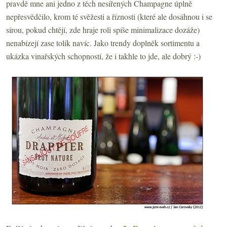
pravdě mne ani jedno z těch nesířených Champagne úplně
nepřesvědčilo, krom té svěžesti a říznosti (které ale dosáhnou i se
sírou, pokud chtějí, zde hraje roli spíše minimalizace dozáže)
nenabízejí zase tolik navíc. Jako trendy doplněk sortimentu a
ukázka vinařských schopností, že i takhle to jde, ale dobrý :-)