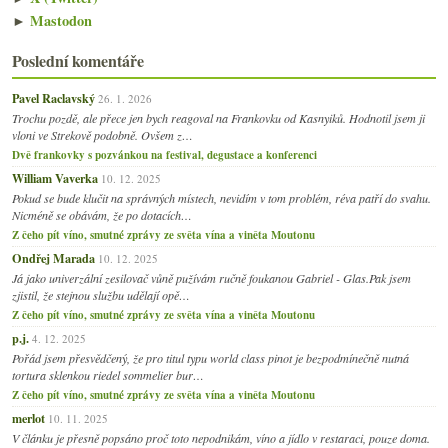
►
Mastodon
Poslední komentáře
Pavel Raclavský
26. 1. 2026
Trochu pozdě, ale přece jen bych reagoval na Frankovku od Kasnyiků. Hodnotil jsem ji
vloni ve Strekově podobně. Ovšem z…
Dvě frankovky s pozvánkou na festival, degustace a konferenci
William Vaverka
10. 12. 2025
Pokud se bude klučit na správných místech, nevidím v tom problém, réva patří do svahu.
Nicméně se obávám, že po dotacích…
Z čeho pít víno, smutné zprávy ze světa vína a viněta Moutonu
Ondřej Marada
10. 12. 2025
Já jako univerzální zesilovač vůně pužívám ručně foukanou Gabriel - Glas.Pak jsem
zjistil, že stejnou službu udělají opě…
Z čeho pít víno, smutné zprávy ze světa vína a viněta Moutonu
p.j.
4. 12. 2025
Pořád jsem přesvědčený, že pro titul typu world class pinot je bezpodmínečně nutná
tortura sklenkou riedel sommelier bur…
Z čeho pít víno, smutné zprávy ze světa vína a viněta Moutonu
merlot
10. 11. 2025
V článku je přesně popsáno proč toto nepodnikám, víno a jídlo v restaraci, pouze doma.