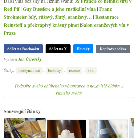
3x Francie co nemusí síru v
Další vína bez síry na Jižním svahu:
Red Pif
Guy Bussière a jeho rustikální vína
Franz
|
|
Strohmeier bílý, růžový, žlutý, oranžový…
Restaurace
|
Reinstoff a překvapivý krásný pinot
Salon oranžových vín v
|
Praze
Sdílet na Facebooku
Sdílet na X
Bluesky
Kopírovat odkaz
Vystavil
Jan Čeřovský
Štítky:
,
,
,
bio(dynamika)
bublinky
recenze
víno
Podpořte svého oblíbeného vínopsavce a nezávislé články z
vinného světa!
Související články