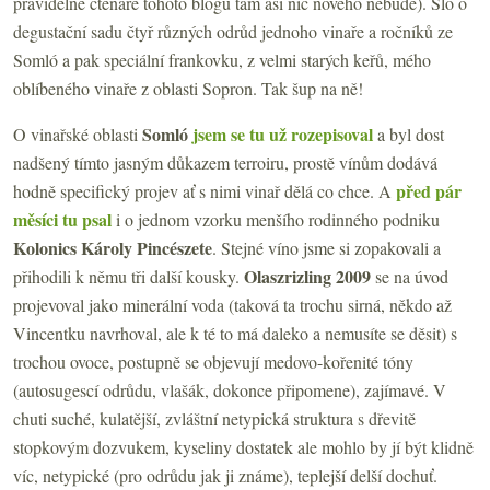
pravidelné čtenáře tohoto blogu tam asi nic nového nebude). Šlo o
degustační sadu čtyř různých odrůd jednoho vinaře a ročníků ze
Somló a pak speciální frankovku, z velmi starých keřů, mého
oblíbeného vinaře z oblasti Sopron. Tak šup na ně!
Somló
jsem se tu už rozepisoval
O vinařské oblasti
a byl dost
nadšený tímto jasným důkazem terroiru, prostě vínům dodává
před pár
hodně specifický projev ať s nimi vinař dělá co chce. A
měsíci tu psal
i o jednom vzorku menšího rodinného podniku
Kolonics Károly Pincészete
. Stejné víno jsme si zopakovali a
Olaszrizling 2009
přihodili k němu tři další kousky.
se na
úvod
projevoval jako minerální voda (taková ta trochu sirná, někdo až
Vincentku navrhoval, ale k té to má daleko a nemusíte se děsit) s
trochou ovoce, postupně se objevují medovo-kořenité tóny
(autosugescí odrůdu, vlašák, dokonce připomene), zajímavé. V
chuti suché, kulatější, zvláštní netypická struktura s dřevitě
stopkovým dozvukem, kyseliny dostatek ale mohlo by jí být klidně
víc, netypické (pro odrůdu jak ji známe), teplejší delší dochuť.