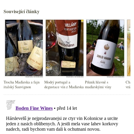
Související články
Trocha Maďarska a fajn
Modrý portugal a
Piknik hlavně s
Cham
italský Sauvignon
degustace vín z Maďarska
maďarskými víny
vráse