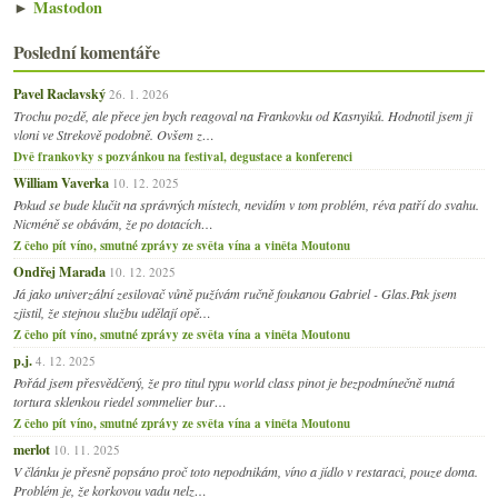
►
Mastodon
Poslední komentáře
Pavel Raclavský
26. 1. 2026
Trochu pozdě, ale přece jen bych reagoval na Frankovku od Kasnyiků. Hodnotil jsem ji
vloni ve Strekově podobně. Ovšem z…
Dvě frankovky s pozvánkou na festival, degustace a konferenci
William Vaverka
10. 12. 2025
Pokud se bude klučit na správných místech, nevidím v tom problém, réva patří do svahu.
Nicméně se obávám, že po dotacích…
Z čeho pít víno, smutné zprávy ze světa vína a viněta Moutonu
Ondřej Marada
10. 12. 2025
Já jako univerzální zesilovač vůně pužívám ručně foukanou Gabriel - Glas.Pak jsem
zjistil, že stejnou službu udělají opě…
Z čeho pít víno, smutné zprávy ze světa vína a viněta Moutonu
p.j.
4. 12. 2025
Pořád jsem přesvědčený, že pro titul typu world class pinot je bezpodmínečně nutná
tortura sklenkou riedel sommelier bur…
Z čeho pít víno, smutné zprávy ze světa vína a viněta Moutonu
merlot
10. 11. 2025
V článku je přesně popsáno proč toto nepodnikám, víno a jídlo v restaraci, pouze doma.
Problém je, že korkovou vadu nelz…