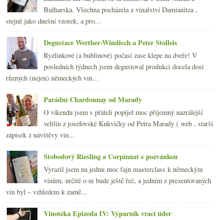
dubna
(20)
►
Bulharska. Všechna pocházela z vinařství Damianitza ,
března
(23)
►
stejně jako dnešní vzorek, a pro...
února
(20)
►
ledna
(21)
►
Degustace Werther-Windisch a Peter Stolleis
2010
(249)
►
Ryzlinkové (a bublinové) počasí zase klepe na dveře! V
2009
(249)
►
posledních týdnech jsem degustoval produkci docela dost
2008
(270)
►
různých (nejen) německých vin...
2007
(108)
►
Parádní Chardonnay od Marady
O víkendu jsem s přáteli popíjel moc příjemný nazrálejší
veltlín z josefovské Kukvičky od Petra Marady ( web , starší
zápisek z návštěvy vin...
Stobodový Riesling a Corpinnat s pozvánkou
Vyrazil jsem na jednu moc fajn masterclass k německým
vínům, určitě o ní bude ještě řeč, a jedním z prezentovaných
vín byl – vzhledem k zamě...
Vinotéka Epizoda IV: Výparník vrací úder