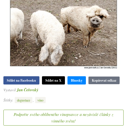
Sdílet na Facebooku
Sdílet na X
Bluesky
Kopírovat odkaz
Vystavil
Jan Čeřovský
Štítky:
,
degustace
víno
Podpořte svého oblíbeného vínopsavce a nezávislé články z
vinného světa!