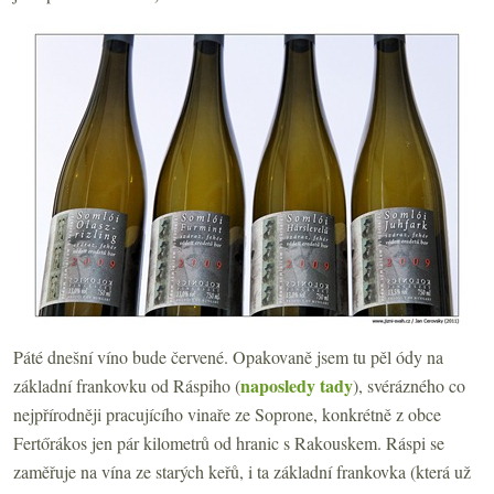
Páté dnešní víno bude červené. Opakovaně jsem tu pěl ódy na
naposledy tady
základní frankovku od Ráspiho (
), svérázného co
nejpřírodněji pracujícího vinaře ze Soprone, konkrétně z obce
Fertőrákos jen pár kilometrů od hranic s Rakouskem. Ráspi se
zaměřuje na vína ze starých keřů, i ta základní frankovka (která už