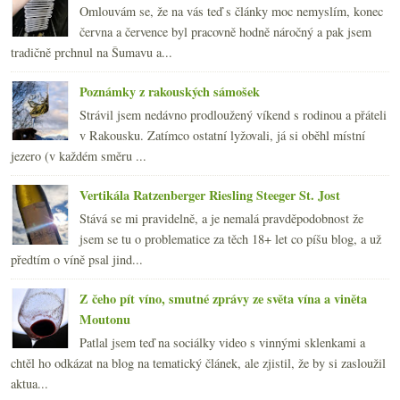
Omlouvám se, že na vás teď s články moc nemyslím, konec
června a července byl pracovně hodně náročný a pak jsem
tradičně prchnul na Šumavu a...
Poznámky z rakouských sámošek
Strávil jsem nedávno prodloužený víkend s rodinou a přáteli
v Rakousku. Zatímco ostatní lyžovali, já si oběhl místní
jezero (v každém směru ...
Vertikála Ratzenberger Riesling Steeger St. Jost
Stává se mi pravidelně, a je nemalá pravděpodobnost že
jsem se tu o problematice za těch 18+ let co píšu blog, a už
předtím o víně psal jind...
Z čeho pít víno, smutné zprávy ze světa vína a viněta
Moutonu
Patlal jsem teď na sociálky video s vinnými sklenkami a
chtěl ho odkázat na blog na tematický článek, ale zjistil, že by si zasloužil
aktua...