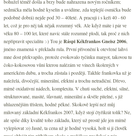
bohužel téměř došla a brzy bude nahrazena novým ročníkem;
sedmička měla hodně kyselin a uvidíme, zda teplejší osmička bude
podobně dobrá) nejde pod 30 – 40leté. A pracuji i s keři 40 - 60
let, což je pro něj tak nějak rozumný věk. Ale když máte i pár ve
věku 80 – 100 let, které navíc stále rozumně plodí, tak proč z nich
Ráspi Kékfrankos Gneisz 2006
nepřipravit specialitu :-) Tou je
,
jméno znamená v překladu rula. První přivonění k otevřené lahvi
mne dost překvapilo, protože evokovalo tyčinku margot, takovou tu
čoko-kokosovou vůni kterou nalézám ve vínech školených v
americkém dubu, a trocha zůstala i později. Takhle frankovka už je
naleželá, divočejší, minerální, efektní a trochu netradiční. Dřevo,
mírně oxidativní nádech, komplexita. V chuti suché, efektní, silné,
strukturované, masité, šťavnaté, minerální a skvěle pitelné, s již
uhlazenějším tříslem, hodně pěkné. Skokově lepší než můj
milovaný základní Kékfrankos 2007, když stojí čtyřikrát tolik? Ne,
ale spíše díky kvalitě toho základu, který už prostě jde jen mírně
vylepšovat :o) Jasně, ta cena už je hodně vysoká, holt si ji člověk
musí obhájit tím příběhem okolo a maličkou produkcí z pár