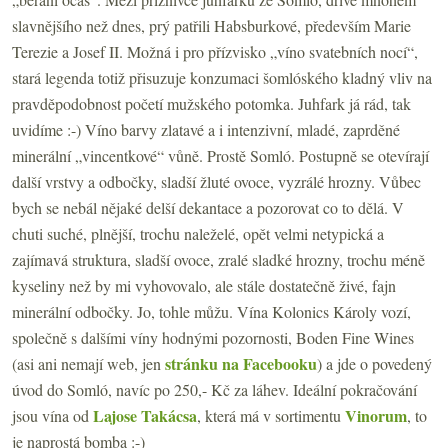
slavnějšího než dnes, prý patřili Habsburkové, především Marie
Terezie a Josef II. Možná i pro přízvisko „víno svatebních nocí“,
stará legenda totiž přisuzuje konzumaci šomlóského kladný vliv na
pravděpodobnost početí mužského potomka. Juhfark já rád, tak
uvidíme :-) Víno barvy zlatavé a i intenzivní, mladé, zaprděné
minerální „vincentkové“ vůně. Prostě Somló. Postupně se otevírají
další vrstvy a odbočky, sladší žluté ovoce, vyzrálé hrozny. Vůbec
bych se nebál nějaké delší dekantace a pozorovat co to dělá. V
chuti suché, plnější, trochu naleželé, opět velmi netypická a
zajímavá struktura, sladší ovoce, zralé sladké hrozny, trochu méně
kyseliny než by mi vyhovovalo, ale stále dostatečně živé, fajn
minerální odbočky. Jo, tohle můžu. Vína Kolonics Károly vozí,
společně s dalšími víny hodnými pozornosti, Boden Fine Wines
stránku na Facebooku
(asi ani nemají web, jen
) a jde o povedený
úvod do Somló, navíc po 250,- Kč za láhev. Ideální pokračování
Lajose Takácsa
Vinorum
jsou vína od
, která má v sortimentu
, to
je naprostá bomba :-)