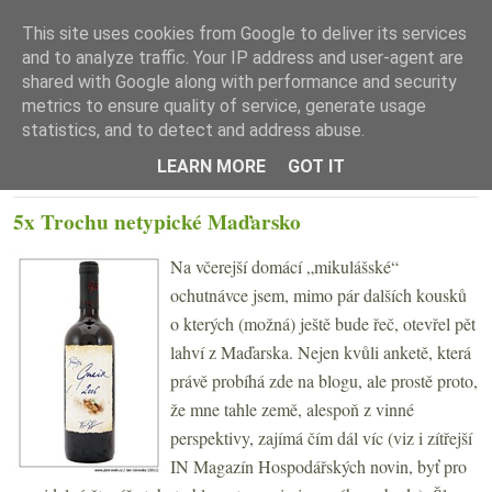
This site uses cookies from Google to deliver its services
and to analyze traffic. Your IP address and user-agent are
shared with Google along with performance and security
metrics to ensure quality of service, generate usage
statistics, and to detect and address abuse.
☰ Menu
LEARN MORE
GOT IT
ÚTERÝ 6. PROSINCE 2011
5x Trochu netypické Maďarsko
Na včerejší domácí „mikulášské“
ochutnávce jsem, mimo pár dalších kousků
o kterých (možná) ještě bude řeč, otevřel pět
lahví z Maďarska. Nejen kvůli anketě, která
právě probíhá zde na blogu, ale prostě proto,
že mne tahle země, alespoň z vinné
perspektivy, zajímá čím dál víc (viz i zítřejší
IN Magazín Hospodářských novin, byť pro