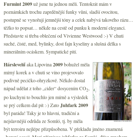
Furmint 2009
už jsme tu jednou měli. Tentokrát mám v
poznámkách trochu zaprděnější funky vůni, sladší ovocitou,
postupně se vynořují jemnější tóny a celek nabývá takového rázu…
těžko to popsat… někde na cestě od punku k moderní eleganci.
Představte si třeba oblečení od Vivienne Westwood :-) V chuti
suché, čisté, med, bylinky, dost fajn kyseliny a slušná délka s
minerálním ocáskem. Sympatické pití.
Hárslevelű
2009
aka Lipovina
bohužel měla
mírný korek a v chuti se víno projevovalo
podivně pecičko-ohryzkově. Někdo dostal
nápad udělat z toho „cider“ dosycením CO
,
2
po kuchyni to bouchlo jen mírně a výsledek
Juhfark 2009
se prý celkem dal pít :-) Zato
byl paráda! Taky je to hlavni, tradiční a
nejslavnější odrůda ze Somló, tj. by měla
být terroiru nejlépe přizpůsobena. V překladu jméno znamená
„beraní ocas“. Mezi příznivce juhfarku ze Somló, dříve mnohem