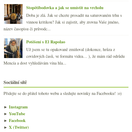
Stopětibodovka a jak se umístit na vrcholu
Doba je zlá. Jak se chcete prosadit na saturovaném trhu s
vinnou kritikou? Jak si zajistit, aby zrovna Vaše jméno,
název časopisu či průvodc...
Potěšení s El Rapolao
Už jsem se tu opakovaně zmiňoval (dokonce, hrůza z
covidových časů, ve formátu videa… ), že mám rád odrůdu
Mencía a dost vyhledávám vína hla...
Sociální sítě
Přidejte se do přátel tohoto webu a sledujte novinky na Facebooku! :o)
►
Instagram
►
YouTube
►
Facebook
►
X (Twitter)