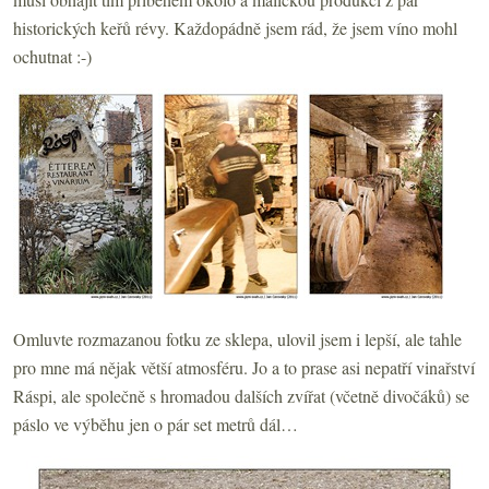
historických keřů révy. Každopádně jsem rád, že jsem víno mohl
ochutnat :-)
Omluvte rozmazanou fotku ze sklepa, ulovil jsem i lepší, ale tahle
pro mne má nějak větší atmosféru. Jo a to prase asi nepatří vinařství
Ráspi, ale společně s hromadou dalších zvířat (včetně divočáků) se
páslo ve výběhu jen o pár set metrů dál…