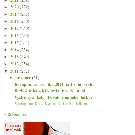
2020
(239)
►
2019
(238)
►
2018
(240)
►
2017
(240)
►
2016
(250)
►
2015
(251)
►
2014
(254)
►
2013
(249)
►
2012
(254)
►
2011
(252)
▼
prosince
(21)
▼
Rekapitulace ročníku 2011 na Jižním svahu
Bezbožné kaiseki v restauraci Kikunoi
Výsledky ankety „Dáváte vína jako dárky?“
Výstup na K3 – Kyoto, Kaiseki a Kikunoi
Terravina a ikonická vína, Jay Miller, kompotoskle...
▼ Zobrazit vše
PF 2012 z Jižního svahu
Klasika i zajímavosti z Piemonte
Večeře s vinařstvím Braida z Piemonte