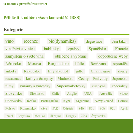
O korku v prestižní restauraci
Přihlásit k odběru všech komentářů (RSS)
Kategorie
víno
recenze
bio(dynamika)
degustace
Jen tak...
vinařství a vinice
bublinky
zprávy
Španělsko
Francie
zamyšlení o světě vína
oblíbené a vybrané
doporučené weby
Německo
Morava
Burgundsko
Itálie
Bordeaux
reportáže
ankety
Rakousko
Jiný alkohol
jídlo
Champagne
sherry
restaurace
knihy a časopisy
Maďarsko
Čechy
Podvody
Japonsko
filmy
vinárny a vinotéky
Supermarketovky
kuchyně
speciality
Slovensko
Slovinsko
Chile
Anglie
USA
Austrálie
video
Chorvatsko
Řecko
Portugalsko
Kypr
Argentina
Nový Zéland
Gruzie
Polsko
Rumunsko
káva
JAR
Odrůdy
84b
87b
90b
92b
Apríl
Izrael
Lotyšsko
Mexiko
Ukrajina
Urugay
Čína
Švýcarsko