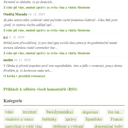
Nicméně se obávám, že po dotacích…
Z čeho pít víno, smutné zprávy ze světa vína a viněta Moutonu
Ondřej Marada
10. 12. 2025
Já jako univerzální zesilovač vůně pužívám ručně foukanou Gabriel - Glas.Pak jsem
zjistil, že stejnou službu udělají opě…
Z čeho pít víno, smutné zprávy ze světa vína a viněta Moutonu
p.j.
4. 12. 2025
Pořád jsem přesvědčený, že pro titul typu world class pinot je bezpodmínečně nutná
tortura sklenkou riedel sommelier bur…
Z čeho pít víno, smutné zprávy ze světa vína a viněta Moutonu
merlot
10. 11. 2025
V článku je přesně popsáno proč toto nepodnikám, víno a jídlo v restaraci, pouze doma.
Problém je, že korkovou vadu nelz…
O korku v prestižní restauraci
Přihlásit k odběru všech komentářů (RSS)
Kategorie
víno
recenze
bio(dynamika)
degustace
Jen tak...
vinařství a vinice
bublinky
zprávy
Španělsko
Francie
zamyšlení o světě vína
oblíbené a vybrané
doporučené weby