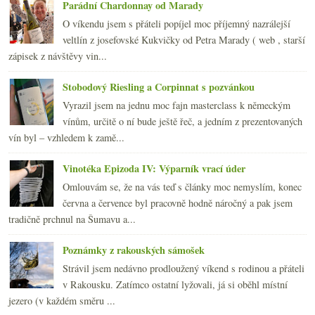
2007
(108)
►
Parádní Chardonnay od Marady
O víkendu jsem s přáteli popíjel moc příjemný nazrálejší
veltlín z josefovské Kukvičky od Petra Marady ( web , starší
zápisek z návštěvy vin...
Stobodový Riesling a Corpinnat s pozvánkou
Vyrazil jsem na jednu moc fajn masterclass k německým
vínům, určitě o ní bude ještě řeč, a jedním z prezentovaných
vín byl – vzhledem k zamě...
Vinotéka Epizoda IV: Výparník vrací úder
Omlouvám se, že na vás teď s články moc nemyslím, konec
června a července byl pracovně hodně náročný a pak jsem
tradičně prchnul na Šumavu a...
Poznámky z rakouských sámošek
Strávil jsem nedávno prodloužený víkend s rodinou a přáteli
v Rakousku. Zatímco ostatní lyžovali, já si oběhl místní
jezero (v každém směru ...