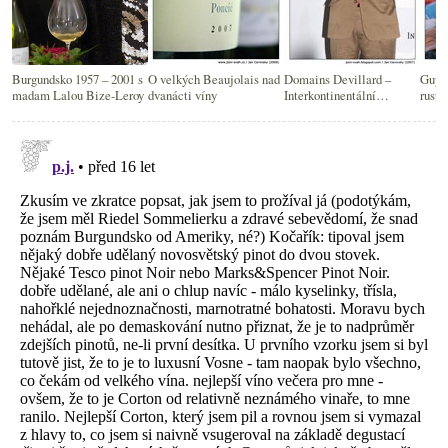
Burgundsko 1957 – 2001 s
O velkých Beaujolais nad
Domains Devillard –
Guy B
madam Lalou Bize-Leroy
dvanácti víny
Interkontinentální
rusti
degustace