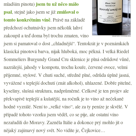
jsem tu už něco málo
mladším pinotu)
psal
zmiňoval o
, stejně jako jsem se již
tomto konkrétním víně
. Právě na základě
předchozí ochutnávky jsem několik lahví
zakoupil a teď doma byl trochu zmaten, víno
jsem si pamatoval o dost „chladnější“. Tentokrát je v poznámkách
klasická pinotová barva, nijak hluboká, moc pěkná. I velká Riedel
Sommeliers Burgundy Grand Cru sklenice je plná odrůdové vůně,
nazrálejší, jahody v kompotu, trochu kouře, červené ovoce, velmi
příjemné, stylové. V chuti suché, středně plné, odrůda úplně jasná,
vyvážené s teplejší dochutí (znát alkohol), uhlazené. Dobře pitelné,
kyseliny, slušná struktura, nadprůměrné. Celkově je ten projev ale
překvapivě teplejší a kulatější, na ročník je to víno až nečekaně
hodně vyzrálé. Není to „velké víno“, ale za ty peníze je skvělé. V
případě tohoto vzorku jsem věděl, co se pije, ale ostatní víno
nezařadili do Moravy. Zazněla Itálie a dokonce prý mohlo jít o
nějaký zajímavý nový svět. No vidíte je, Čejkovice…