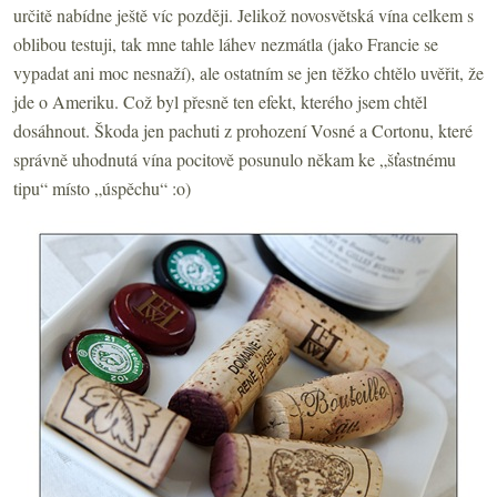
určitě nabídne ještě víc později. Jelikož novosvětská vína celkem s
oblibou testuji, tak mne tahle láhev nezmátla (jako Francie se
vypadat ani moc nesnaží), ale ostatním se jen těžko chtělo uvěřit, že
jde o Ameriku. Což byl přesně ten efekt, kterého jsem chtěl
dosáhnout. Škoda jen pachuti z prohození Vosné a Cortonu, které
správně uhodnutá vína pocitově posunulo někam ke „šťastnému
tipu“ místo „úspěchu“ :o)