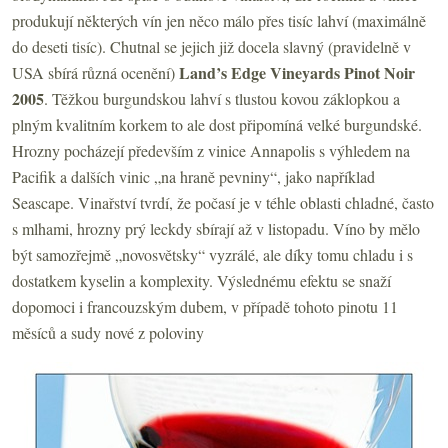
produkují některých vín jen něco málo přes tisíc lahví (maximálně
do deseti tisíc). Chutnal se jejich již docela slavný (pravidelně v
Land
’s Edge Vineyards Pinot Noir
USA sbírá různá ocenění)
2005
. Těžkou burgundskou lahví s tlustou kovou záklopkou a
plným kvalitním korkem to ale dost připomíná velké burgundské.
Hrozny pocházejí především z vinice Annapolis s výhledem na
Pacifik a dalších vinic „na hraně pevniny“, jako například
Seascape. Vinařství tvrdí, že počasí je v téhle oblasti chladné, často
s mlhami, hrozny prý leckdy sbírají až v listopadu. Víno by mělo
být samozřejmě „novosvětsky“ vyzrálé, ale díky tomu chladu i s
dostatkem kyselin a komplexity. Výslednému efektu se snaží
dopomoci i francouzským dubem, v případě tohoto pinotu 11
měsíců a sudy nové z poloviny