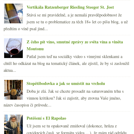
Vertikála Ratzenberger Riesling Steeger St. Jost
Stává se mi pravidelně, a je nemalá pravděpodobnost že
jsem se tu o problematice za těch 18+ let co píšu blog, a už
předtím o víně psal jind...
Z čeho pít víno, smutné zprávy ze světa vína a viněta
Moutonu
Patlal jsem teď na sociálky video s vinnými sklenkami a
chtěl ho odkázat na blog na tematický článek, ale zjistil, že by si zasloužil
aktua...
Stopětibodovka a jak se umístit na vrcholu
Doba je zlá. Jak se chcete prosadit na saturovaném trhu s
vinnou kritikou? Jak si zajistit, aby zrovna Vaše jméno,
název časopisu či průvodc...
Potěšení s El Rapolao
Už jsem se tu opakovaně zmiňoval (dokonce, hrůza z
covidových časů, ve formátu videa… ), že mám rád odrůdu