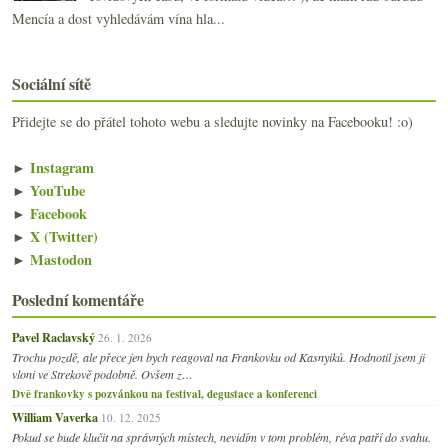
Mencía a dost vyhledávám vína hla...
Sociální sítě
Přidejte se do přátel tohoto webu a sledujte novinky na Facebooku! :o)
►
Instagram
►
YouTube
►
Facebook
►
X (Twitter)
►
Mastodon
Poslední komentáře
Pavel Raclavský
26. 1. 2026
Trochu pozdě, ale přece jen bych reagoval na Frankovku od Kasnyiků. Hodnotil jsem ji
vloni ve Strekově podobně. Ovšem z…
Dvě frankovky s pozvánkou na festival, degustace a konferenci
William Vaverka
10. 12. 2025
Pokud se bude klučit na správných místech, nevidím v tom problém, réva patří do svahu.