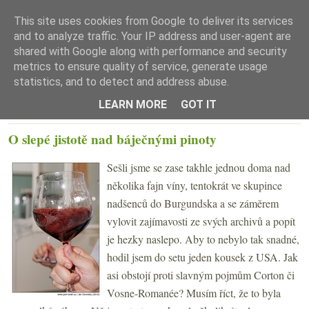
This site uses cookies from Google to deliver its services
and to analyze traffic. Your IP address and user-agent are
shared with Google along with performance and security
metrics to ensure quality of service, generate usage
statistics, and to detect and address abuse.
☰ Menu
LEARN MORE
GOT IT
ÚTERÝ 10. SRPNA 2010
O slepé jistotě nad báječnými pinoty
Sešli jsme se zase takhle jednou doma nad
několika fajn víny, tentokrát ve skupince
nadšenců do Burgundska a se záměrem
vylovit zajímavosti ze svých archivů a popít
je hezky naslepo. Aby to nebylo tak snadné,
hodil jsem do setu jeden kousek z USA. Jak
asi obstojí proti slavným pojmům Corton či
Vosne-Romanée? Musím říct, že to byla