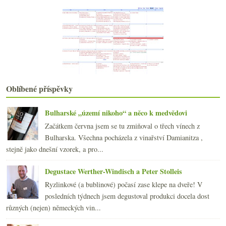
Alkoholické pohovory, sherry pokutovaná, Moldávie ...
Scuk v Las Adelitas
Monzunová bílá směska a vzpomínka na vitacit
O slepé jistotě nad báječnými pinoty
Výsledky ankety „Ceny zahraničních vín na našem trhu“
Kdo hledal bordel na Mělníce?
Konvenční Španělsko a ujeté Slovinsko
Vypijete více vína z velké sklenice?
Oblíbené příspěvky
Velká vína severní a jižní Rhôny
Zklamání z romantické vesničky
Bulharské „území nikoho“ a něco k medvědovi
července
(14)
►
Začátkem června jsem se tu zmiňoval o třech vínech z
června
(22)
►
Bulharska. Všechna pocházela z vinařství Damianitza ,
května
(21)
►
stejně jako dnešní vzorek, a pro...
dubna
(21)
►
března
(24)
►
Degustace Werther-Windisch a Peter Stolleis
února
(20)
►
Ryzlinkové (a bublinové) počasí zase klepe na dveře! V
ledna
(20)
►
posledních týdnech jsem degustoval produkci docela dost
2009
(249)
►
různých (nejen) německých vin...
2008
(270)
►