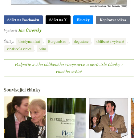
Sdílet na Facebooku
Sdílet na X
Bluesky
Kopírovat odkaz
Vystavil
Jan Čeřovský
Štítky:
,
,
,
,
bio(dynamika)
Burgundsko
degustace
oblíbené a vybrané
,
vinařství a vinice
víno
Podpořte svého oblíbeného vínopsavce a nezávislé články z
vinného světa!
Související články