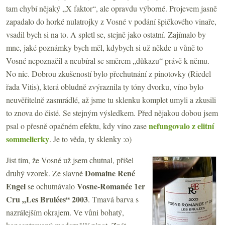
tam chybí nějaký „X faktor“, ale opravdu výborné. Projevem jasně
zapadalo do horké nulatrojky z Vosné v podání špičkového vinaře,
vsadil bych si na to. A spletl se, stejně jako ostatní. Zajímalo by
mne, jaké poznámky bych měl, kdybych si už někde u vůně to
Vosné nepoznačil a neubíral se směrem „důkazu“ právě k němu.
No nic. Dobrou zkušeností bylo přechutnání z pinotovky (Riedel
řada Vitis), která obludně zvýraznila ty tóny dvorku, víno bylo
neuvěřitelně zasmrádlé, až jsme tu sklenku komplet umyli a zkusili
to znova do čisté. Se stejným výsledkem. Před nějakou dobou jsem
nefungovalo z elitní
psal o přesně opačném efektu, kdy víno zase
sommelierky
. Je to věda, ty sklenky :o)
Jist tím, že Vosné už jsem chutnal, přišel
Domaine René
druhý vzorek. Ze slavné
Engel
Vosne-Romanée 1er
se ochutnávalo
Cru „Les Brulées“ 2003
. Tmavá barva s
nazrálejším okrajem. Ve vůni bohatý,