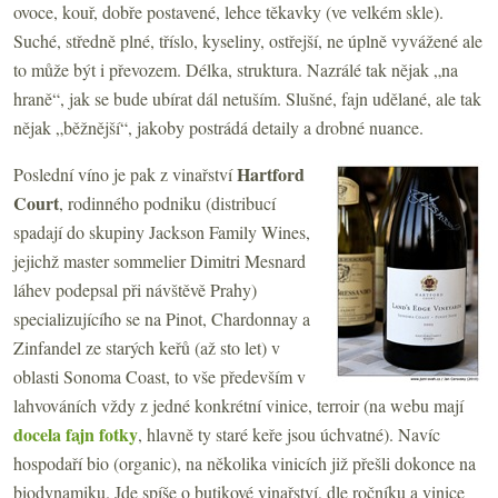
ovoce, kouř, dobře postavené, lehce těkavky (ve velkém skle).
Suché, středně plné, tříslo, kyseliny, ostřejší, ne úplně vyvážené ale
to může být i převozem. Délka, struktura. Nazrálé tak nějak „na
hraně“, jak se bude ubírat dál netuším. Slušné, fajn udělané, ale tak
nějak „běžnější“, jakoby postrádá detaily a drobné nuance.
Hartford
Poslední víno je pak z vinařství
Court
, rodinného podniku (distribucí
spadají do skupiny Jackson Family Wines,
jejichž master sommelier Dimitri Mesnard
láhev podepsal při návštěvě Prahy)
specializujícího se na Pinot, Chardonnay a
Zinfandel ze starých keřů (až sto let) v
oblasti Sonoma Coast, to vše především v
lahvováních vždy z jedné konkrétní vinice, terroir (na webu mají
docela fajn fotky
, hlavně ty staré keře jsou úchvatné). Navíc
hospodaří bio (organic), na několika vinicích již přešli dokonce na
biodynamiku. Jde spíše o butikové vinařství, dle ročníku a vinice