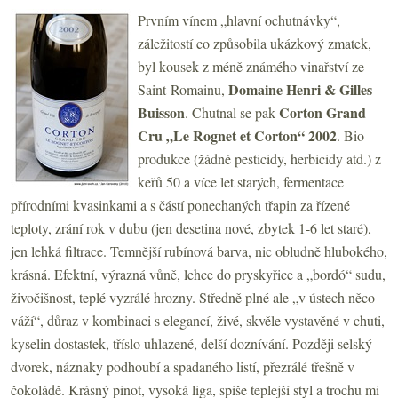
Prvním vínem „hlavní ochutnávky“,
záležitostí co způsobila ukázkový zmatek,
byl kousek z méně známého vinařství ze
Domaine Henri & Gilles
Saint-Romainu,
Buisson
Corton Grand
. Chutnal se pak
Cru „Le Rognet et Corton“ 2002
. Bio
produkce (žádné pesticidy, herbicidy atd.) z
keřů 50 a více let starých, fermentace
přírodními kvasinkami a s částí ponechaných třapin za řízené
teploty, zrání rok v dubu (jen desetina nové, zbytek 1-6 let staré),
jen lehká filtrace. Temnější rubínová barva, nic obludně hlubokého,
krásná. Efektní, výrazná vůně, lehce do pryskyřice a „bordó“ sudu,
živočišnost, teplé vyzrálé hrozny. Středně plné ale „v ústech něco
váží“, důraz v kombinaci s elegancí, živé, skvěle vystavěné v chuti,
kyselin dostastek, tříslo uhlazené, delší doznívání. Později selský
dvorek, náznaky podhoubí a spadaného listí, přezrálé třešně v
čokoládě. Krásný pinot, vysoká liga, spíše teplejší styl a trochu mi