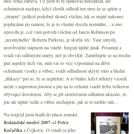
moc velká zábava. Už jsem to tu opakoval několikrát, ale
ochutnávat naslepo, když člověk odhodí ten stres že se splete a
„ztrapní“ (jelikož podobně skončí všichni, tak se stejně nakonec
poplácáme po rameni, že je to vlastně docela normální… a ono
opravdu je, což vám potvrdí všichni od Jancis Robinson po
„neomylného“ Roberta Parkera), je skvělá věc. Vaše smysly,
neovlivněné nápisem na vinětě, fungují úplně jinak. Posunují a
svádí vás odlišnými směry, než je obvyklé. Zaměřujete se na trochu
jiné aspekty těch vín, nutí vás to více vzpomínat na dříve
ochutnané vzorky a vůbec, svádí odhadnout skryté víno a hledat
„důkazy“ pro to, že se nepletete. A to blaho, když některý vzorek
určíte s naprostou jistotou a jste na to ochotni vsadit třeba veškerou
zbývající dovolenou. Aby se při závěrečném odhalení ukázalo, že
jste ale úplně vedle a vůbec nechápete, jak se to mohlo stát…
Na rozjezd jsem hodil do placu zemské
Rulandské modré 2007
Petra
od
Kočaříka
z Čejkovic. O vinaři (a jeho