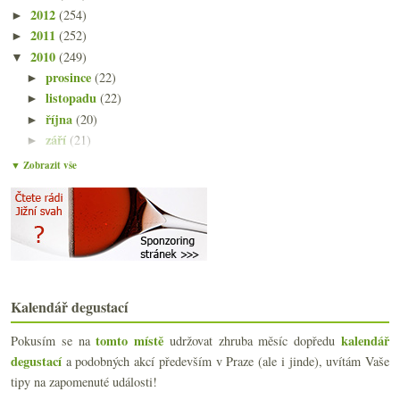
2012
(254)
►
2011
(252)
►
2010
(249)
▼
prosince
(22)
►
listopadu
(22)
►
října
(20)
►
září
(21)
►
srpna
(22)
▼
▼ Zobrazit vše
Čápi bez mozku, Languedoc Grand Cru, 14%+, vinná s...
Mořsky šumivé i tiché a temně rudé Španělsko
Jiné víno s pozvánkou na ochutnávku
Ryzlinky a večeře u Polzů
Třikrát Francie – Weid, Montus a bio sekt
Blbá nálada z vinných podvodů
Výsledky ankety „Chardonnay vs. Ryzlink“
Kalendář degustací
Vinař roku 2010 s mistry vína
Dvě červená z Vinařského dvora
tomto místě
kalendář
Pokusím se na
udržovat zhruba měsíc dopředu
Geneticky modifikovaní hlupáci?
degustací
a podobných akcí především v Praze (ale i jinde), uvítám Vaše
Německý ryzlink osmkrát jinak
tipy na zapomenuté události!
Kanadské červené co bych pil i častěji