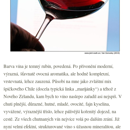
Barva vína je temný rubín, povedená. Po přivonění moderní,
výrazná, šťavnatě ovocná aromatika, ale hodně komplexní,
vrstevnatá, lehce zauzená. Působí na mne jako zvláštní mix
špičkového Chile (docela typická linka „marijánky“) a téhož z
Nového Zélandu, kam bych to víno naslepo zařadil asi nejspíš. V
chuti plnější, důrazné, hutné, mladé, ovocité, fajn kyselina,
vyvážené, výraznější tříslo, lehce pálivější kořenitý dojezd, na
cestě. Ze všech chutnaných vín nejvíce volá po dalším zrání. Již
nyní velmi efektní, strukturované víno s úžasnou mineralitou, ale