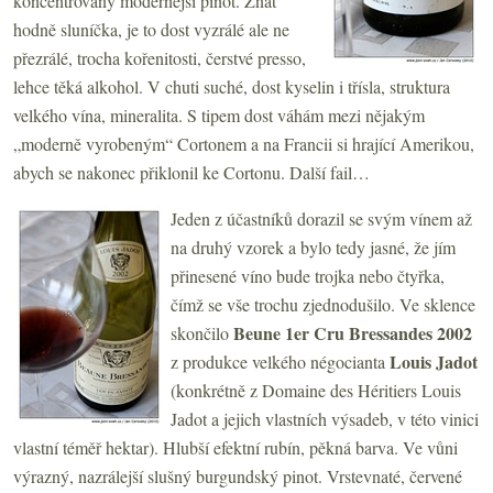
koncentrovaný modernější pinot. Znát
hodně sluníčka, je to dost vyzrálé ale ne
přezrálé, trocha kořenitosti, čerstvé presso,
lehce těká alkohol. V chuti suché, dost kyselin i třísla, struktura
velkého vína, mineralita. S tipem dost váhám mezi nějakým
„moderně vyrobeným“ Cortonem a na Francii si hrající Amerikou,
abych se nakonec přiklonil ke Cortonu. Další fail…
Jeden z účastníků dorazil se svým vínem až
na druhý vzorek a bylo tedy jasné, že jím
přinesené víno bude trojka nebo čtyřka,
čímž se vše trochu zjednodušilo. Ve sklence
Beune 1er Cru Bressandes 2002
skončilo
Louis Jadot
z produkce velkého négocianta
(konkrétně z Domaine des Héritiers Louis
Jadot a jejich vlastních výsadeb, v této vinici
vlastní téměř hektar). Hlubší efektní rubín, pěkná barva. Ve vůni
výrazný, nazrálejší slušný burgundský pinot. Vrstevnaté, červené