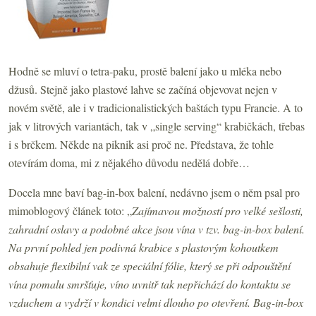
Hodně se mluví o tetra-paku, prostě balení jako u mléka nebo
džusů. Stejně jako plastové lahve se začíná objevovat nejen v
novém světě, ale i v tradicionalistických baštách typu Francie. A to
jak v litrových variantách, tak v „single serving“ krabičkách, třebas
i s brčkem. Někde na piknik asi proč ne. Představa, že tohle
otevírám doma, mi z nějakého důvodu nedělá dobře…
Docela mne baví bag-in-box balení, nedávno jsem o něm psal pro
mimoblogový článek toto: „
Zajímavou možností pro velké sešlosti,
zahradní oslavy a podobné akce jsou vína v tzv. bag-in-box balení.
Na první pohled jen podivná krabice s plastovým kohoutkem
obsahuje flexibilní vak ze speciální fólie, který se při odpouštění
vína pomalu smršťuje, víno uvnitř tak nepřichází do kontaktu se
vzduchem a vydrží v kondici velmi dlouho po otevření. Bag-in-box