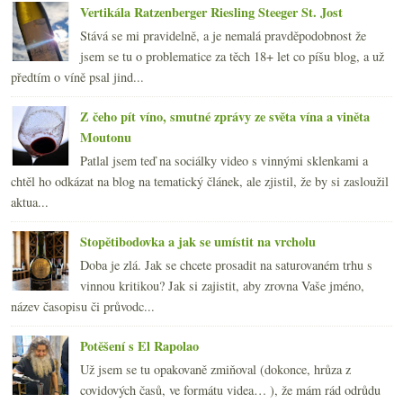
Vertikála Ratzenberger Riesling Steeger St. Jost
Stává se mi pravidelně, a je nemalá pravděpodobnost že
jsem se tu o problematice za těch 18+ let co píšu blog, a už
předtím o víně psal jind...
Z čeho pít víno, smutné zprávy ze světa vína a viněta
Moutonu
Patlal jsem teď na sociálky video s vinnými sklenkami a
chtěl ho odkázat na blog na tematický článek, ale zjistil, že by si zasloužil
aktua...
Stopětibodovka a jak se umístit na vrcholu
Doba je zlá. Jak se chcete prosadit na saturovaném trhu s
vinnou kritikou? Jak si zajistit, aby zrovna Vaše jméno,
název časopisu či průvodc...
Potěšení s El Rapolao
Už jsem se tu opakovaně zmiňoval (dokonce, hrůza z
covidových časů, ve formátu videa… ), že mám rád odrůdu