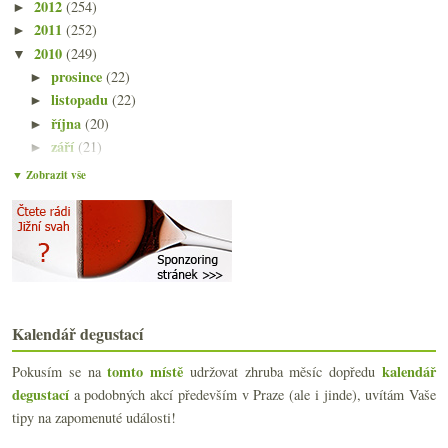
2012
(254)
►
2011
(252)
►
2010
(249)
▼
prosince
(22)
►
listopadu
(22)
►
října
(20)
►
září
(21)
►
srpna
(22)
►
▼ Zobrazit vše
července
(14)
▼
Vinná podprsenka, dopis pinotu, oběšený vyděrač, k...
Když je terroir plný manga a papáji
Fascinace bublinkami z Les Vignes de Vrigny
Mléčná benzínka a zbylá vína chlazená v potoce
Výsledky ankety „Když ne sklo, tak...“
Portugal, Zweigelt a Muškát
Kalendář degustací
Kvalita měřená na můry
Čtvero vín z večerek a supermarketů
tomto místě
kalendář
Pokusím se na
udržovat zhruba měsíc dopředu
Parádní Chenin Blanc a prokletí ochutnávek
degustací
a podobných akcí především v Praze (ale i jinde), uvítám Vaše
Výsledky ankety „Cabernet nebo Merlot?“
tipy na zapomenuté události!
Krabice, plechovky a pytle na víno