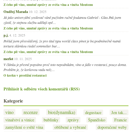
Z čeho pít víno, smutné zprávy ze světa vína a viněta Moutonu
Ondřej Marada
10. 12. 2025
Já jako univerzální zesilovač vůně pužívám ručně foukanou Gabriel - Glas.Pak jsem
zjistil, že stejnou službu udělají opě…
Z čeho pít víno, smutné zprávy ze světa vína a viněta Moutonu
p.j.
4. 12. 2025
Pořád jsem přesvědčený, že pro titul typu world class pinot je bezpodmínečně nutná
tortura sklenkou riedel sommelier bur…
Z čeho pít víno, smutné zprávy ze světa vína a viněta Moutonu
merlot
10. 11. 2025
V článku je přesně popsáno proč toto nepodnikám, víno a jídlo v restaraci, pouze doma.
Problém je, že korkovou vadu nelz…
O korku v prestižní restauraci
Přihlásit k odběru všech komentářů (RSS)
Kategorie
víno
recenze
bio(dynamika)
degustace
Jen tak...
vinařství a vinice
bublinky
zprávy
Španělsko
Francie
zamyšlení o světě vína
oblíbené a vybrané
doporučené weby