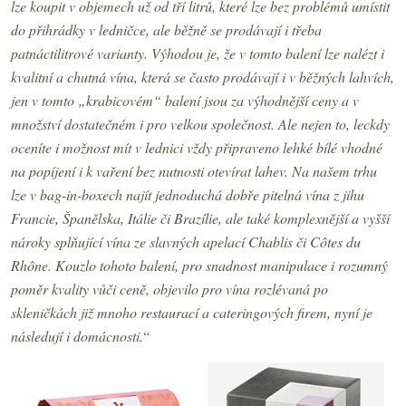
lze koupit v objemech už od tří litrů, které lze bez problémů umístit
do přihrádky v ledničce, ale běžně se prodávají i třeba
patnáctilitrové varianty. Výhodou je, že v tomto balení lze nalézt i
kvalitní a chutná vína, která se často prodávají i v běžných lahvích,
jen v tomto „krabicovém“ balení jsou za výhodnější ceny a v
množství dostatečném i pro velkou společnost. Ale nejen to, leckdy
oceníte i možnost mít v lednici vždy připraveno lehké bílé vhodné
na popíjení i k vaření bez nutnosti otevírat lahev. Na našem trhu
lze v bag-in-boxech najít jednoduchá dobře pitelná vína z jihu
Francie, Španělska, Itálie či Brazílie, ale také komplexnější a vyšší
nároky splňující vína ze slavných apelací Chablis či Côtes du
Rhône. Kouzlo tohoto balení, pro snadnost manipulace i rozumný
poměr kvality vůči ceně, objevilo pro vína rozlévaná po
skleničkách již mnoho restaurací a cateringových firem, nyní je
následují i domácnosti.
“