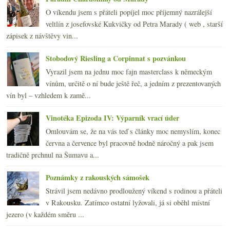
O víkendu jsem s přáteli popíjel moc příjemný nazrálejší
veltlín z josefovské Kukvičky od Petra Marady ( web , starší
zápisek z návštěvy vin...
Stobodový Riesling a Corpinnat s pozvánkou
Vyrazil jsem na jednu moc fajn masterclass k německým
vínům, určitě o ní bude ještě řeč, a jedním z prezentovaných
vín byl – vzhledem k zamě...
Vinotéka Epizoda IV: Výparník vrací úder
Omlouvám se, že na vás teď s články moc nemyslím, konec
června a července byl pracovně hodně náročný a pak jsem
tradičně prchnul na Šumavu a...
Poznámky z rakouských sámošek
Strávil jsem nedávno prodloužený víkend s rodinou a přáteli
v Rakousku. Zatímco ostatní lyžovali, já si oběhl místní
jezero (v každém směru ...