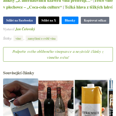
ankety „Z alternativních uzávěrů vína preferuji…“
Tesco víno
|
v plechovce – „Coca-cola culture“
Težká hlava z těžkých lahví
|
Sdílet na Facebooku
Sdílet na X
Bluesky
Kopírovat odkaz
Vystavil
Jan Čeřovský
Štítky:
,
víno
zamyšlení o světě vína
Podpořte svého oblíbeného vínopsavce a nezávislé články z
vinného světa!
Související články