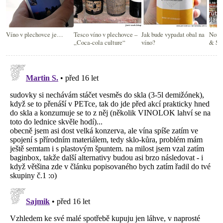
Víno v plechovce je…
Tesco víno v plechovce –
Jak bude vypadat obal na
Nové 
„Coca-cola culture“
víno?
& St