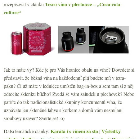
Tesco víno v plechovce – „Coca-cola
rozepisoval v článku
culture“
.
Jak to máte vy? Kde je pro Vás hranice obalu na víno? Dovedete si
představit, že běžná vína na každodenní pití budete mít v tetra-
paku? Či už máte v ledničce umístěn bag-in-box a sem tam si z něj
odtočíte sklenku bílého? Zvedá se vám žaludek u plechovek? Nebo
patříte do tak tradicionalistické skupiny konzumentů vína, že
uznáváte jen skleněné lahve s korkem a domů vám nesmí ani
šroubový uzávěr? Svěřte se! :o)
Karafa i s vínem za sto
Výsledky
Další tematické články:
|