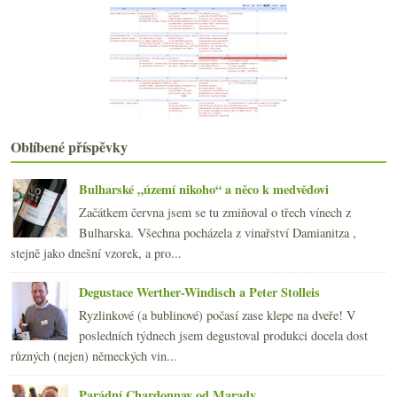
Chlazeno v potoce, odplaveno, poštípáno
Parádní bublavá růžovka z Aligoté a Pinotu
Bordeaux 09, En Primeur a procenta na pochodu
června
(22)
►
května
(21)
►
dubna
(21)
►
března
(24)
►
Oblíbené příspěvky
února
(20)
►
ledna
(20)
►
Bulharské „území nikoho“ a něco k medvědovi
2009
(249)
►
Začátkem června jsem se tu zmiňoval o třech vínech z
2008
(270)
►
Bulharska. Všechna pocházela z vinařství Damianitza ,
2007
(108)
►
stejně jako dnešní vzorek, a pro...
Degustace Werther-Windisch a Peter Stolleis
Ryzlinkové (a bublinové) počasí zase klepe na dveře! V
posledních týdnech jsem degustoval produkci docela dost
různých (nejen) německých vin...
Parádní Chardonnay od Marady