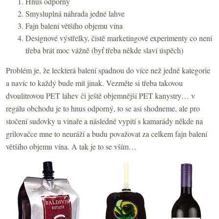
Hnus odporný
Smysluplná náhrada jedné lahve
Fajn balení většího objemu vína
Designové výstřelky, čistě marketingové experimenty co není
třeba brát moc vážně (byť třeba někde slaví úspěch)
Problém je, že leckterá balení spadnou do více než jedné kategorie
a navíc to každý bude mít jinak. Vezměte si třeba takovou
dvoulitrovou PET láhev či ještě objemnější PET kanystry… v
regálu obchodu je to hnus odporný, to se asi shodneme, ale pro
stočení sudovky u vinaře a následné vypití s kamarády někde na
grilovačce mne to neuráží a budu považovat za celkem fajn balení
většího objemu vína. A tak je to se vším…