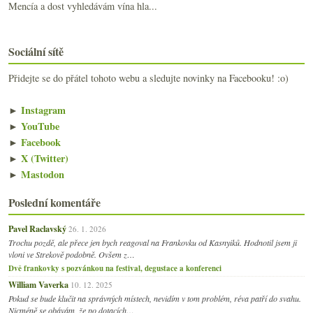
Mencía a dost vyhledávám vína hla...
Sociální sítě
Přidejte se do přátel tohoto webu a sledujte novinky na Facebooku! :o)
►
Instagram
►
YouTube
►
Facebook
►
X (Twitter)
►
Mastodon
Poslední komentáře
Pavel Raclavský
26. 1. 2026
Trochu pozdě, ale přece jen bych reagoval na Frankovku od Kasnyiků. Hodnotil jsem ji
vloni ve Strekově podobně. Ovšem z…
Dvě frankovky s pozvánkou na festival, degustace a konferenci
William Vaverka
10. 12. 2025
Pokud se bude klučit na správných místech, nevidím v tom problém, réva patří do svahu.
Nicméně se obávám, že po dotacích…