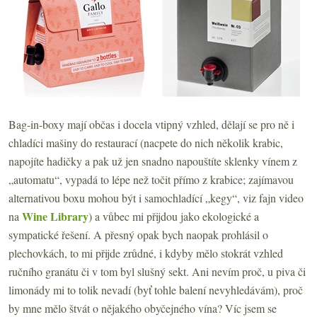
Bag-in-boxy mají občas i docela vtipný vzhled, dělají se pro ně i
chladíci mašiny do restaurací (nacpete do nich několik krabic,
napojíte hadičky a pak už jen snadno napouštíte sklenky vínem z
„automatu“, vypadá to lépe než točit přímo z krabice; zajímavou
alternativou boxu mohou být i samochladící „kegy“, viz fajn video
Wine Library
na
) a vůbec mi přijdou jako ekologické a
sympatické řešení. A přesný opak bych naopak prohlásil o
plechovkách, to mi přijde zrůdné, i kdyby mělo stokrát vzhled
ručního granátu či v tom byl slušný sekt. Ani nevím proč, u piva či
limonády mi to tolik nevadí (byť tohle balení nevyhledávám), proč
by mne mělo štvát o nějakého obyčejného vína? Víc jsem se