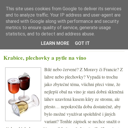
This site uses cookies from Google to deliver its services
and to analyze traffic. Your IP address and user-agent are
shared with Google along with performance and security
metrics to ensure quality of service, generate usage
statistics, and to detect and address abuse.
☰ Menu
LEARN MORE
GOT IT
PÁTEK 9. ČERVENCE 2010
Krabice, plechovky a pytle na víno
Bílé nebo červené? Z Moravy či Francie? Z
lahve nebo plechovky? Vypadá to trochu
jako zbytečné téma, všichni přeci víme, že
nejlepší obal na víno je stará dobrá skleněná
láhev uzavřená kusem kůry ze stromu, ale
přesto… nepokročila doba dostatečně, aby
bylo možné využívat spolehlivě i jiných
variant? Tenhle zápisek se nechce snažit o