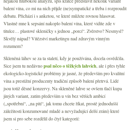
nějakou hlubokou analýzu, spíš krátce představit několik variant
balení vína, co mi na nich přijde (ne)sympatické a třeba i rozproudit
debatu. Přichází i s anketou, ve které můžete rovnou hlasovat.
Vlastně mne k sepsání nakoplo balení vína, které vidíte zde v
titulce… plastové skleničky s jednou „porcí“. Zvěrstvo? Nesmysl?
Skvělý nápad? Vítězství marketingu nad zdravým vinným
rozumem?
Skleněná láhev se za ta staletí, kdy je používána, docela osvědčila.
psal něco o těžkých lahvích
Sice jsem tu nedávno
, ale i přes tyhle
ekologicko-logistické problémy je jasné, že především pro kvalitní
vína a prestižní producenty tradiční způsob balení přetrvá. Lidé
jsou totiž děsné konzervy. Na skleněné lahve se ovšem tlačí kupa
jiných variant, zatím především u vín bez větších ambicí
(„spotřební“, „na pití“, jak tomu chcete říkat, prostě jednodušší
záležitosti konzumované mladé a nevyžadující delší zrání) které
jsem si pro sebe rozdělil do čtyř kategorií: