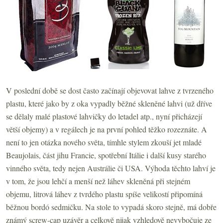
V poslední době se dost často začínají objevovat lahve z tvrzeného
plastu, které jako by z oka vypadly běžné skleněné lahvi (už dříve
se dělaly malé plastové lahvičky do letadel atp., nyní přicházejí
větší objemy) a v regálech je na první pohled těžko rozeznáte. A
není to jen otázka nového světa, tímhle stylem zkouší jet mladé
Beaujolais, část jihu Francie, spotřební Itálie i další kusy starého
vinného světa, tedy nejen Austrálie či USA. Výhoda těchto lahví je
v tom, že jsou lehčí a menší než láhev skleněná při stejném
objemu, litrová láhev z tvrdého plastu spíše velikostí připomíná
běžnou bordó sedmičku. Na stole to vypadá skoro stejně, má dobře
známý screw-cap uzávěr a celkově nijak vzhledově nevybočuje ze