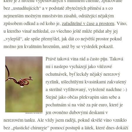
které je z hroznů vypěstovaných s minimem chemie, zpracované
bez „usnadňujících“ a v podstatě zbytečných příměsí a s co
nejmenším možným množstvím zásahů, odrážející nějakým
způsobem odkud a od koho je,
zařaditelné v čase a prostoru
. Víno,
u kterého vinař nehledal, co všechno ještě může přidat aby jej
„vylepšil“, ale spíše přemýšlel, jak dát co největší prostor pokud
možno jen kvalitním hroznům, aniž by se výsledek pokazil.
Právě taková vína rád a často piju. Taková
mi i naslepo vycházejí jako vítězové
ochutnávek, byť leckdy nějaký nerezový
ryzlink, ušlechtilými kvasinkami zakvašený
a sterilně vyfiltrovaný, vyloženě nadchne :-)
Stejně jako občas překvapím sám sebe a
pochutnám si na víně za pár euro, které je
jen ovoněno dubovými deskami v
nerezovém tanku. Ale vždy jsem raději, pokud skvělé víno vzniklo
bez „plastické chirurgie“ pomocí postupů a látek, které dnes dokáží