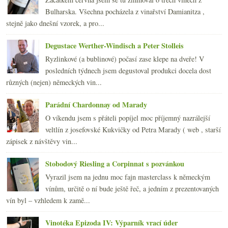
února
(21)
►
Bulharska. Všechna pocházela z vinařství Damianitza ,
ledna
(23)
►
stejně jako dnešní vzorek, a pro...
2011
(252)
►
2010
(249)
Degustace Werther-Windisch a Peter Stolleis
►
2009
(249)
►
Ryzlinkové (a bublinové) počasí zase klepe na dveře! V
2008
(270)
►
posledních týdnech jsem degustoval produkci docela dost
2007
(108)
►
různých (nejen) německých vin...
Parádní Chardonnay od Marady
O víkendu jsem s přáteli popíjel moc příjemný nazrálejší
veltlín z josefovské Kukvičky od Petra Marady ( web , starší
zápisek z návštěvy vin...
Stobodový Riesling a Corpinnat s pozvánkou
Vyrazil jsem na jednu moc fajn masterclass k německým
vínům, určitě o ní bude ještě řeč, a jedním z prezentovaných
vín byl – vzhledem k zamě...
Vinotéka Epizoda IV: Výparník vrací úder