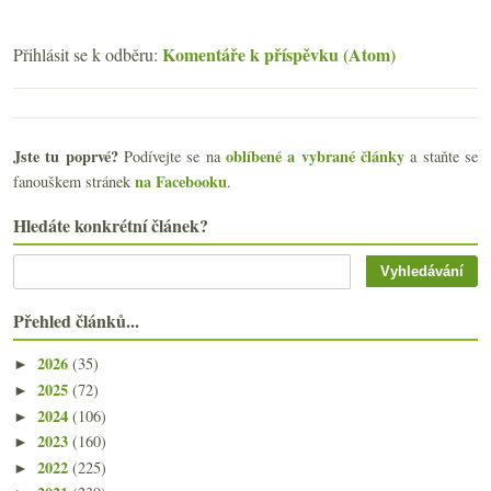
Komentáře k příspěvku (Atom)
Přihlásit se k odběru:
Jste tu poprvé?
oblíbené a vybrané články
Podívejte se na
a staňte se
na Facebooku
fanouškem stránek
.
Hledáte konkrétní článek?
Přehled článků...
2026
(35)
►
2025
(72)
►
2024
(106)
►
2023
(160)
►
2022
(225)
►