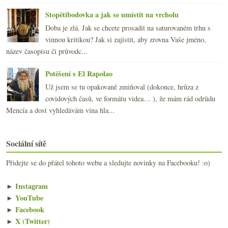
Stopětibodovka a jak se umístit na vrcholu
Doba je zlá. Jak se chcete prosadit na saturovaném trhu s
vinnou kritikou? Jak si zajistit, aby zrovna Vaše jméno,
název časopisu či průvodc...
Potěšení s El Rapolao
Už jsem se tu opakovaně zmiňoval (dokonce, hrůza z
covidových časů, ve formátu videa… ), že mám rád odrůdu
Mencía a dost vyhledávám vína hla...
Sociální sítě
Přidejte se do přátel tohoto webu a sledujte novinky na Facebooku! :o)
►
Instagram
►
YouTube
►
Facebook
►
X (Twitter)