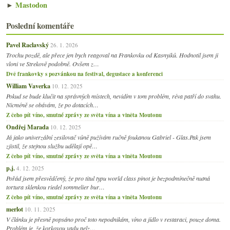
►
Mastodon
Poslední komentáře
Pavel Raclavský
26. 1. 2026
Trochu pozdě, ale přece jen bych reagoval na Frankovku od Kasnyiků. Hodnotil jsem ji
vloni ve Strekově podobně. Ovšem z…
Dvě frankovky s pozvánkou na festival, degustace a konferenci
William Vaverka
10. 12. 2025
Pokud se bude klučit na správných místech, nevidím v tom problém, réva patří do svahu.
Nicméně se obávám, že po dotacích…
Z čeho pít víno, smutné zprávy ze světa vína a viněta Moutonu
Ondřej Marada
10. 12. 2025
Já jako univerzální zesilovač vůně pužívám ručně foukanou Gabriel - Glas.Pak jsem
zjistil, že stejnou službu udělají opě…
Z čeho pít víno, smutné zprávy ze světa vína a viněta Moutonu
p.j.
4. 12. 2025
Pořád jsem přesvědčený, že pro titul typu world class pinot je bezpodmínečně nutná
tortura sklenkou riedel sommelier bur…
Z čeho pít víno, smutné zprávy ze světa vína a viněta Moutonu
merlot
10. 11. 2025
V článku je přesně popsáno proč toto nepodnikám, víno a jídlo v restaraci, pouze doma.
Problém je, že korkovou vadu nelz…