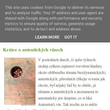
This site uses cookies from Google to deliver its services
and to analyze traffic. Your IP address and user-agent are
shared with Google along with performance and security
metrics to ensure quality of service, generate usage
statistics, and to detect and address abuse.
☰ Menu
LEARN MORE
GOT IT
ÚTERÝ 17. ČERVENCE 2012
Krátce o autentických vínech
V posledních dnech, či spíše týdnech,
sleduji celkem zajímavé rozvíření hladiny
okolo oblíbeného tématu bio(dynamických),
autentických, přírodních (říkejte si tomu jak
chcete, byť nějaký řád by to chtělo, já
zůstanu u autentických a neznamená to
automaticky jen skupinu, co si říká
Autentisté) vín. Tak trochu za to může