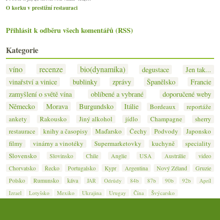
O korku v prestižní restauraci
Přihlásit k odběru všech komentářů (RSS)
Kategorie
víno
recenze
bio(dynamika)
degustace
Jen tak...
vinařství a vinice
bublinky
zprávy
Španělsko
Francie
zamyšlení o světě vína
oblíbené a vybrané
doporučené weby
Německo
Morava
Burgundsko
Itálie
Bordeaux
reportáže
ankety
Rakousko
Jiný alkohol
jídlo
Champagne
sherry
restaurace
knihy a časopisy
Maďarsko
Čechy
Podvody
Japonsko
filmy
vinárny a vinotéky
Supermarketovky
kuchyně
speciality
Slovensko
Slovinsko
Chile
Anglie
USA
Austrálie
video
Chorvatsko
Řecko
Portugalsko
Kypr
Argentina
Nový Zéland
Gruzie
Polsko
Rumunsko
káva
JAR
Odrůdy
84b
87b
90b
92b
Apríl
Izrael
Lotyšsko
Mexiko
Ukrajina
Urugay
Čína
Švýcarsko