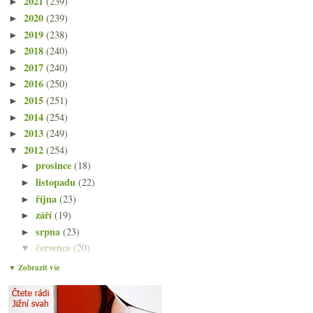
2021
(239)
►
2020
(239)
►
2019
(238)
►
2018
(240)
►
2017
(240)
►
2016
(250)
►
2015
(251)
►
2014
(254)
►
2013
(249)
►
2012
(254)
▼
prosince
(18)
►
listopadu
(22)
►
října
(23)
►
září
(19)
►
srpna
(23)
►
července
(20)
▼
Pinot Noir – Burgundsko, Německo, Morava
▼ Zobrazit vše
Originalité ou typicité?
Historka s Château d'Yquem
Rakousko, dvě Itálie a Chile okolo dvou stovek do ...