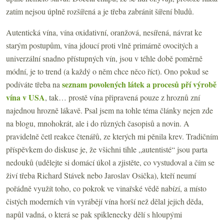
zatím nejsou úplně rozšířená a je třeba zabránit šíření bludů.
Autentická vína, vína oxidativní, oranžová, nesířená, návrat ke
starým postupům, vína jdoucí proti vlně primárně ovocitých a
univerzální snadno přístupných vín, jsou v téhle době poměrně
módní, je to trend (a každý o něm chce něco říct). Ono pokud se
seznam povolených látek a procesů pří výrobě
podíváte třeba na
vína v USA
, tak… prostě vína připravená pouze z hroznů zní
najednou hrozně lákavě. Psal jsem na tohle téma články nejen zde
na blogu, mnohokrát, ale i do různých časopisů a novin. A
pravidelně četl reakce čtenářů, ze kterých mi pěnila krev. Tradičním
příspěvkem do diskuse je, že všichni tihle „autentisté“ jsou parta
nedouků (udělejte si domácí úkol a zjistěte, co vystudoval a čím se
živí třeba Richard Stávek nebo Jaroslav Osička), kteří neumí
pořádně využít toho, co pokrok ve vinařské vědě nabízí, a místo
čistých moderních vín vyrábějí vína horší než dělal jejich děda,
napůl vadná, o která se pak spiklenecky dělí s hloupými