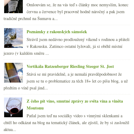
Omlouvám se, že na vás teď s články moc nemyslím, konec
června a července byl pracovně hodně náročný a pak jsem
tradičně prchnul na Šumavu a...
Poznámky z rakouských sámošek
Strávil jsem nedávno prodloužený víkend s rodinou a přáteli
v Rakousku. Zatímco ostatní lyžovali, já si oběhl místní
jezero (v každém směru ...
Vertikála Ratzenberger Riesling Steeger St. Jost
Stává se mi pravidelně, a je nemalá pravděpodobnost že
jsem se tu o problematice za těch 18+ let co píšu blog, a už
předtím o víně psal jind...
Z čeho pít víno, smutné zprávy ze světa vína a viněta
Moutonu
Patlal jsem teď na sociálky video s vinnými sklenkami a
chtěl ho odkázat na blog na tematický článek, ale zjistil, že by si zasloužil
aktua...