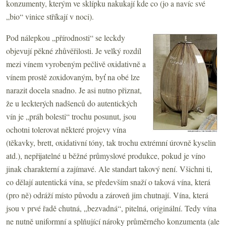
konzumenty, kterým ve sklípku nakukají kde co (jo a navíc své
„bio“ vinice stříkají v noci).
Pod nálepkou „přírodnosti“ se leckdy
objevují pěkné zhůvěřilosti. Je velký rozdíl
mezi vínem vyrobeným pečlivě oxidativně a
vínem prostě zoxidovaným, byť na obé lze
narazit docela snadno. Je asi nutno přiznat,
že u leckterých nadšenců do autentických
vín je „práh bolesti“ trochu posunut, jsou
ochotni tolerovat některé projevy vína
(těkavky, brett, oxidativní tóny, tak trochu extrémní úrovně kyselin
atd.), nepřijatelné u běžné průmyslové produkce, pokud je víno
jinak charakterní a zajímavé. Ale standart takový není. Všichni ti,
co dělají autentická vína, se především snaží o taková vína, která
(pro ně) odráží místo původu a zároveň jim chutnají. Vína, která
jsou v prvé řadě chutná, „bezvadná“, pitelná, originální. Tedy vína
ne nutně uniformní a splňující nároky průměrného konzumenta (ale