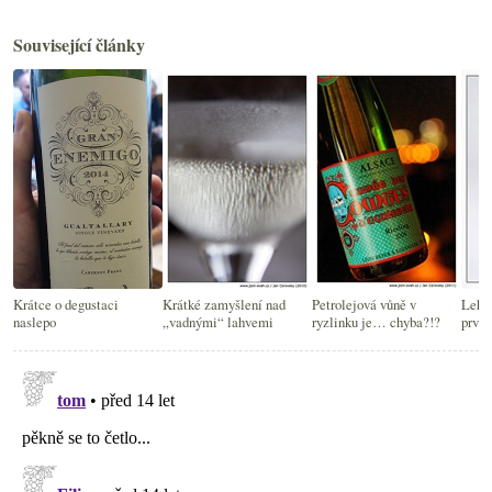
Související články
Krátce o degustaci
Krátké zamyšlení nad
Petrolejová vůně v
Lehk
naslepo
„vadnými“ lahvemi
ryzlinku je… chyba?!?
prvo
pino