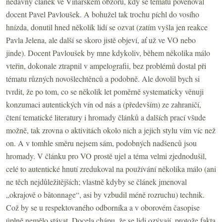
nedávný článek ve Vinařském obzoru, kdy se tématu pověnoval
docent Pavel Pavloušek. A bohužel tak trochu píchl do vosího
hnízda, donutil hned několik lidí se ozvat (zatím vyšla jen reakce
Pavla Jelena, ale další se skoro jistě objeví, ať už ve VO nebo
jinde). Docent Pavloušek by mne kdykoliv, během několika málo
vteřin, dokonale ztrapnil v ampelografii, bez problémů dostal při
tématu různých novošlechtěnců a podobně. Ale dovolil bych si
tvrdit, že po tom, co se několik let poměrně systematicky věnuji
konzumaci autentických vín od nás a (především) ze zahraničí,
čtení tematické literatury i hromady článků a dalších prací všude
možně, tak zrovna o aktivitách okolo nich a jejich stylu vím víc než
on. A v tomhle směru nejsem sám, podobných nadšenců jsou
hromady. V článku pro VO prostě ujel a téma velmi zjednodušil,
celé to autentické hnutí zredukoval na používání několika málo (ani
ne těch nejdůležitějších; vlastně kdyby se článek jmenoval
„okrajově o bâtonnage“, asi by vzbudil méně rozruchu) technik.
Což by se u respektovaného odborníka a v oborovém časopise
úplně nemělo stávat. Docela chápu, že se lidi ozývají, protože fakta