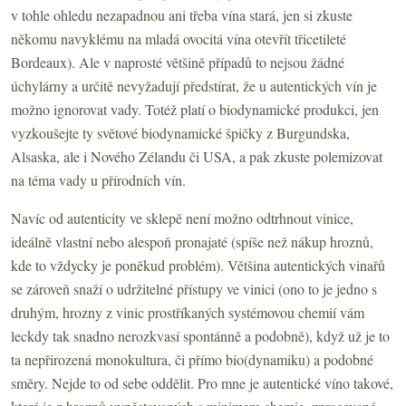
v tohle ohledu nezapadnou ani třeba vína stará, jen si zkuste
někomu navyklému na mladá ovocitá vína otevřít třicetileté
Bordeaux). Ale v naprosté většině případů to nejsou žádné
úchylárny a určitě nevyžadují předstírat, že u autentických vín je
možno ignorovat vady. Totéž platí o biodynamické produkci, jen
vyzkoušejte ty světové biodynamické špičky z Burgundska,
Alsaska, ale i Nového Zélandu či USA, a pak zkuste polemizovat
na téma vady u přírodních vín.
Navíc od autenticity ve sklepě není možno odtrhnout vinice,
ideálně vlastní nebo alespoň pronajaté (spíše než nákup hroznů,
kde to vždycky je poněkud problém). Většina autentických vinařů
se zároveň snaží o udržitelné přístupy ve vinici (ono to je jedno s
druhým, hrozny z vinic prostříkaných systémovou chemií vám
leckdy tak snadno nerozkvasí spontánně a podobně), když už je to
ta nepřirozená monokultura, či přímo bio(dynamiku) a podobné
směry. Nejde to od sebe oddělit. Pro mne je autentické víno takové,