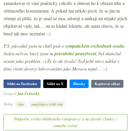
zamaskovat ve víně prakticky cokoliv a ohnout ho k obrazu trhu a
většinového konzumenta. A pokud má někdo pocit, že se jim tu
věnuju až příliš, že je snad až moc adoruji a unikají mi nějaké jejich
objektivní vady, tak… mi to klidně řekněte, ale mám obavu, že se
hned tak moc nezmění :-)
P.S. původně jsem tu chtěl psát o
sympatickém rozhodnutí soudu
.
Jeden nešvar, který jsem tu
pravidelně pranýřoval
, byl skutečně
uznán jako problém :-) Že to ale trvalo! Teď ještě něco udělat s
těmi všemi dovozy lahvovanými jako Morava tajně… :-)
Sdílet na Facebooku
Sdílet na X
Bluesky
Kopírovat odkaz
Vystavil
Jan Čeřovský
Štítky:
,
víno
zamyšlení o světě vína
Podpořte svého oblíbeného vínopsavce a nezávislé články z
vinného světa!